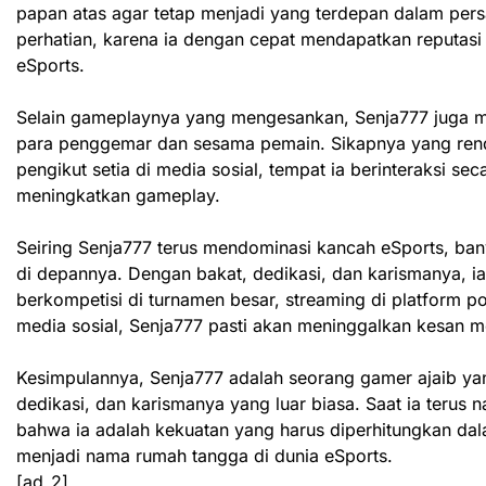
papan atas agar tetap menjadi yang terdepan dalam pers
perhatian, karena ia dengan cepat mendapatkan reputasi 
eSports.
Selain gameplaynya yang mengesankan, Senja777 juga me
para penggemar dan sesama pemain. Sikapnya yang rend
pengikut setia di media sosial, tempat ia berinteraksi se
meningkatkan gameplay.
Seiring Senja777 terus mendominasi kancah eSports, b
di depannya. Dengan bakat, dedikasi, dan karismanya, ia 
berkompetisi di turnamen besar, streaming di platform po
media sosial, Senja777 pasti akan meninggalkan kesan m
Kesimpulannya, Senja777 adalah seorang gamer ajaib ya
dedikasi, dan karismanya yang luar biasa. Saat ia terus
bahwa ia adalah kekuatan yang harus diperhitungkan dal
menjadi nama rumah tangga di dunia eSports.
[ad_2]