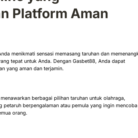
n Platform Aman
 Anda menikmati sensasi memasang taruhan dan memenang
 yang tepat untuk Anda. Dengan Gasbet88, Anda dapat
an yang aman dan terjamin.
 menawarkan berbagai pilihan taruhan untuk olahraga,
ng petaruh berpengalaman atau pemula yang ingin mencoba
emua orang.