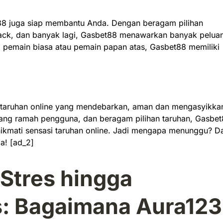
88 juga siap membantu Anda. Dengan beragam pilihan
ckjack, dan banyak lagi, Gasbet88 menawarkan banyak pelua
pemain biasa atau pemain papan atas, Gasbet88 memiliki
taruhan online yang mendebarkan, aman dan mengasyikka
ang ramah pengguna, dan beragam pilihan taruhan, Gasbe
ikmati sensasi taruhan online. Jadi mengapa menunggu? Da
a! [ad_2]
Stres hingga
: Bagaimana Aura123