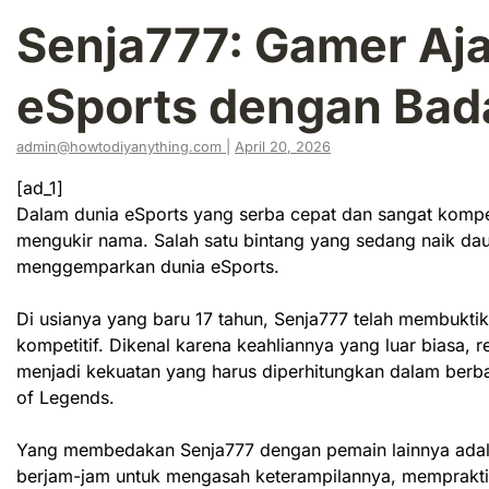
Senja777: Gamer Aj
eSports dengan Bad
admin@howtodiyanything.com
|
April 20, 2026
[ad_1]
Dalam dunia eSports yang serba cepat dan sangat kompeti
mengukir nama. Salah satu bintang yang sedang naik da
menggemparkan dunia eSports.
Di usianya yang baru 17 tahun, Senja777 telah membuktik
kompetitif. Dikenal karena keahliannya yang luar biasa, r
menjadi kekuatan yang harus diperhitungkan dalam berba
of Legends.
Yang membedakan Senja777 dengan pemain lainnya adala
berjam-jam untuk mengasah keterampilannya, mempraktik