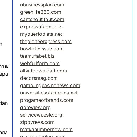
nbusinessplan.com
greenlife360.com
cantshoutitout.com
expressufabet.biz
mypuertoplata.net
thepioneerxpress.com
n
howtofixissue.com
teamufabet.biz
webfullform.com
ntuk
allviddownload.com
rapa
decorsmag.com
gamblingcasinonews.com
universitiesofamerica.net
progameofbrands.com
 dan
qbreview.org
servicewueste.org
zippyrevs.com
matkanumbernow.com
Anda
myjobcirculars.com