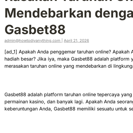
Mendebarkan denga
Gasbet88
admin@howtodiyanything.com
|
April 21, 2026
[ad_1] Apakah Anda penggemar taruhan online? Apakah
hadiah besar? Jika iya, maka Gasbet88 adalah platform
merasakan taruhan online yang mendebarkan di lingkung
Gasbet88 adalah platform taruhan online tepercaya yang
permainan kasino, dan banyak lagi. Apakah Anda seora
keberuntungan Anda, Gasbet88 memiliki sesuatu untuk s