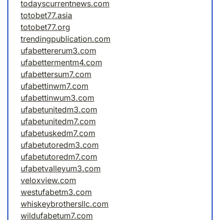
todayscurrentnews.com
totobet77.asia
totobet77.org
trendingpublication.com
ufabettererum3.com
ufabettermentm4.com
ufabettersum7.com
ufabettinwm7.com
ufabettinwum3.com
ufabetunitedm3.com
ufabetunitedm7.com
ufabetuskedm7.com
ufabetutoredm3.com
ufabetutoredm7.com
ufabetvalleyum3.com
veloxview.com
westufabetm3.com
whiskeybrothersllc.com
wildufabetum7.com