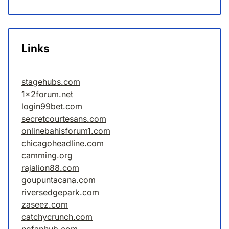
Links
stagehubs.com
1x2forum.net
login99bet.com
secretcourtesans.com
onlinebahisforum1.com
chicagoheadline.com
camming.org
rajalion88.com
goupuntacana.com
riversedgepark.com
zaseez.com
catchycrunch.com