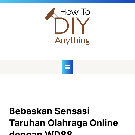
Skip
to
content
Bebaskan Sensasi
Taruhan Olahraga Online
dengan WD88