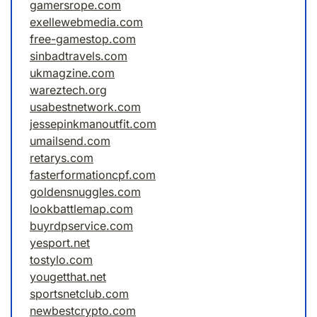
gamersrope.com
exellewebmedia.com
free-gamestop.com
sinbadtravels.com
ukmagzine.com
wareztech.org
usabestnetwork.com
jessepinkmanoutfit.com
umailsend.com
retarys.com
fasterformationcpf.com
goldensnuggles.com
lookbattlemap.com
buyrdpservice.com
yesport.net
tostylo.com
yougetthat.net
sportsnetclub.com
newbestcrypto.com