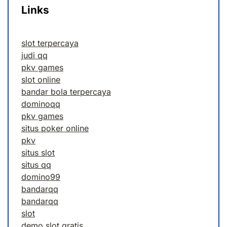
Links
slot terpercaya
judi qq
pkv games
slot online
bandar bola terpercaya
dominoqq
pkv games
situs poker online
pkv
situs slot
situs qq
domino99
bandarqq
bandarqq
slot
demo slot gratis