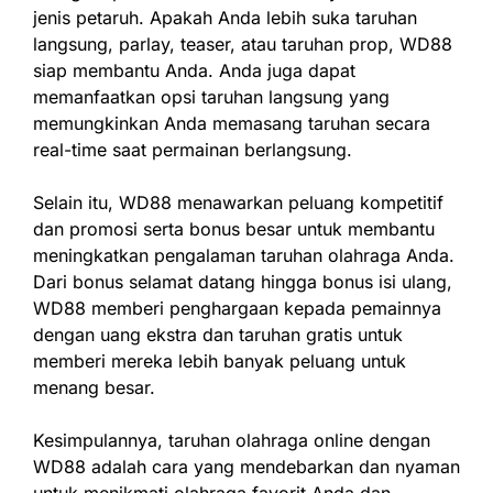
jenis petaruh. Apakah Anda lebih suka taruhan
langsung, parlay, teaser, atau taruhan prop, WD88
siap membantu Anda. Anda juga dapat
memanfaatkan opsi taruhan langsung yang
memungkinkan Anda memasang taruhan secara
real-time saat permainan berlangsung.
Selain itu, WD88 menawarkan peluang kompetitif
dan promosi serta bonus besar untuk membantu
meningkatkan pengalaman taruhan olahraga Anda.
Dari bonus selamat datang hingga bonus isi ulang,
WD88 memberi penghargaan kepada pemainnya
dengan uang ekstra dan taruhan gratis untuk
memberi mereka lebih banyak peluang untuk
menang besar.
Kesimpulannya, taruhan olahraga online dengan
WD88 adalah cara yang mendebarkan dan nyaman