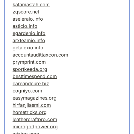
katamastah.com
zqscore.net
aseleraio.info
asticio.info
egardenio.info
arxteamio.info
getalexio.info
accountaudittaxcon.com
prymprint.com
sportkeeda.org
besttimespend.com
careandcure.biz
cogniyo.com
easymagazines.org
hirfanjilasmi.com
hometricks.org
leathercraftpro.com
microgridpower.org
mixiqo.com