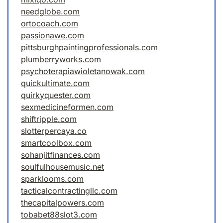
needglobe.com
ortocoach.com
passionawe.com
pittsburghpaintingprofessionals.com
plumberryworks.com
psychoterapiawioletanowak.com
quickultimate.com
quirkyquester.com
sexmedicineformen.com
shiftripple.com
slotterpercaya.co
smartcoolbox.com
sohanjitfinances.com
soulfulhousemusic.net
sparklooms.com
tacticalcontractingllc.com
thecapitalpowers.com
tobabet88slot3.com