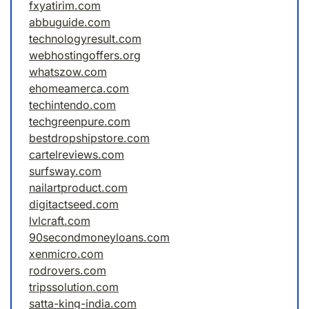
fxyatirim.com
abbuguide.com
technologyresult.com
webhostingoffers.org
whatszow.com
ehomeamerca.com
techintendo.com
techgreenpure.com
bestdropshipstore.com
cartelreviews.com
surfsway.com
nailartproduct.com
digitactseed.com
lvlcraft.com
90secondmoneyloans.com
xenmicro.com
rodrovers.com
tripssolution.com
satta-king-india.com