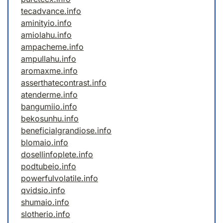
tecadvance.info
aminityio.info
amiolahu.info
ampacheme.info
ampullahu.info
aromaxme.info
asserthatecontrast.info
atenderme.info
bangumiio.info
bekosunhu.info
beneficialgrandiose.info
blomaio.info
dosellinfoplete.info
podtubeio.info
powerfulvolatile.info
qvidsio.info
shumaio.info
slotherio.info