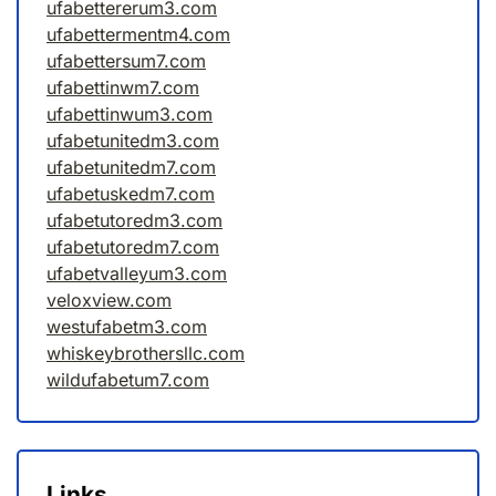
ufabettererum3.com
ufabettermentm4.com
ufabettersum7.com
ufabettinwm7.com
ufabettinwum3.com
ufabetunitedm3.com
ufabetunitedm7.com
ufabetuskedm7.com
ufabetutoredm3.com
ufabetutoredm7.com
ufabetvalleyum3.com
veloxview.com
westufabetm3.com
whiskeybrothersllc.com
wildufabetum7.com
Links