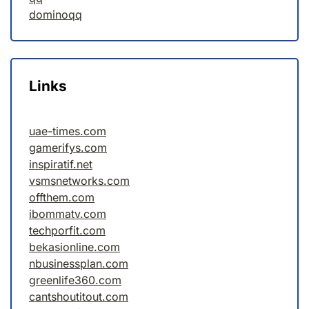
dominoqq
Links
uae-times.com
gamerifys.com
inspiratif.net
vsmsnetworks.com
offthem.com
ibommatv.com
techporfit.com
bekasionline.com
nbusinessplan.com
greenlife360.com
cantshoutitout.com