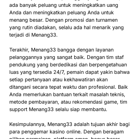
ada banyak peluang untuk meningkatkan uang
Anda dan meningkatkan peluang Anda untuk
menang besar. Dengan promosi dan turnamen
yang rutin diadakan, selalu ada hal menarik yang
terjadi di Menang33.
Terakhir, Menang33 bangga dengan layanan
pelanggannya yang sangat baik. Dengan tim staf
pendukung yang berdedikasi dan berpengetahuan
luas yang tersedia 24/7, pemain dapat yakin bahwa
setiap pertanyaan atau kekhawatiran akan
ditangani secara tepat waktu dan profesional. Baik
Anda memerlukan bantuan terkait masalah teknis,
metode pembayaran, atau rekomendasi game, tim
support Menang33 selalu siap membantu.
Kesimpulannya, Menang33 adalah tujuan akhir bagi
para penggemar kasino online. Dengan beragam