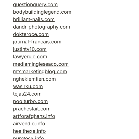
questionquery.com
bodybuildinglegend.com
brilliant-nails.com
dandr-photography.com
dokteroce.com
journal-francais.com
justintv10.com
lawyerule.com
mediamingleseaco.com
mtsmarketingblog.com
nghekiemtien.com
wasirku.com
tejas24.com
poolturbo.com
prachestait.com
artforafghans.info
airvendio.info
healthexe.info
puretecx.info