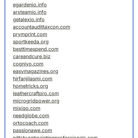
egardenio.info
arxteamio.info
getalexio.info
accountaudittaxcon.com
prymprint.com
sportkeeda.org
besttimespend.com
careandcure.biz
cogniyo.com
easymagazines.org
hirfanjilasmi.com
hometricks.org
leathercraftpro.com
microgridpower.org
mixiqo.com
needglobe.com
ortocoach.com
passionawe.com
pittsburghpaintingprofessionals.com