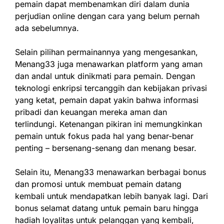
pemain dapat membenamkan diri dalam dunia
perjudian online dengan cara yang belum pernah
ada sebelumnya.
Selain pilihan permainannya yang mengesankan,
Menang33 juga menawarkan platform yang aman
dan andal untuk dinikmati para pemain. Dengan
teknologi enkripsi tercanggih dan kebijakan privasi
yang ketat, pemain dapat yakin bahwa informasi
pribadi dan keuangan mereka aman dan
terlindungi. Ketenangan pikiran ini memungkinkan
pemain untuk fokus pada hal yang benar-benar
penting – bersenang-senang dan menang besar.
Selain itu, Menang33 menawarkan berbagai bonus
dan promosi untuk membuat pemain datang
kembali untuk mendapatkan lebih banyak lagi. Dari
bonus selamat datang untuk pemain baru hingga
hadiah loyalitas untuk pelanggan yang kembali,