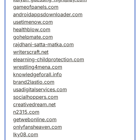
gameofpanels.com
androidappsdownloader.com
usetimenow.com
healthblow.com
gohelpmate.com
rajdhani-satta-matka.com
writerscraft.net
elearning-childprotection.com
wrestling4mena.com
knowledgeforall.info
brand2lastio.com
usadigitalservices.com
socialhoppers.com
creativedream.net
n2315.com
getwebonline.com
onlyfansheaven.com
lky08.com