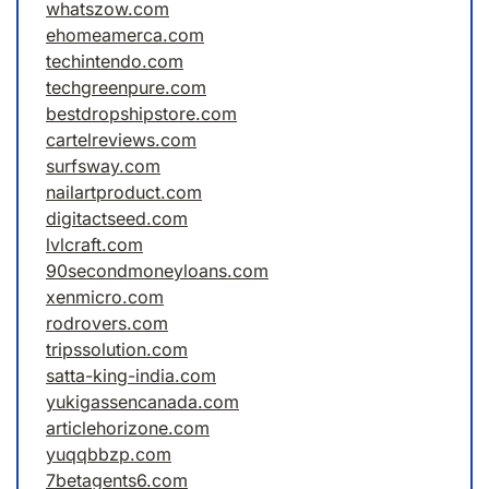
whatszow.com
ehomeamerca.com
techintendo.com
techgreenpure.com
bestdropshipstore.com
cartelreviews.com
surfsway.com
nailartproduct.com
digitactseed.com
lvlcraft.com
90secondmoneyloans.com
xenmicro.com
rodrovers.com
tripssolution.com
satta-king-india.com
yukigassencanada.com
articlehorizone.com
yuqqbbzp.com
7betagents6.com