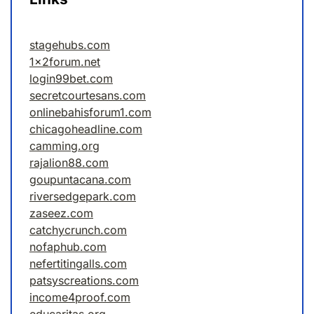
stagehubs.com
1x2forum.net
login99bet.com
secretcourtesans.com
onlinebahisforum1.com
chicagoheadline.com
camming.org
rajalion88.com
goupuntacana.com
riversedgepark.com
zaseez.com
catchycrunch.com
nofaphub.com
nefertitingalls.com
patsyscreations.com
income4proof.com