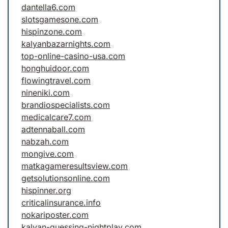
dantella6.com
slotsgamesone.com
hispinzone.com
kalyanbazarnights.com
top-online-casino-usa.com
honghuidoor.com
flowingtravel.com
nineniki.com
brandiospecialists.com
medicalcare7.com
adtennaball.com
nabzah.com
mongive.com
matkagameresultsview.com
getsolutionsonline.com
hispinner.org
criticalinsurance.info
nokariposter.com
kalyan-guessing-nightplay.com