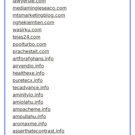
lawyerule.com
mediamingleseaco.com
mtsmarketingblog.com
nghekiemtien.com
wasirku.com
tejas24.com
poolturbo.com
prachestait.com
artforafghans.info
airvendio.info
healthexe.info
puretecx.info
tecadvance.info
aminityio.info
amiolahu.info
ampacheme.info
ampullahu.info
aromaxme.info
asserthatecontrast.info