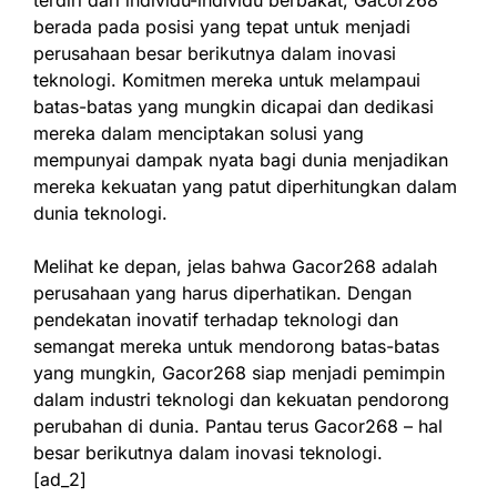
terdiri dari individu-individu berbakat, Gacor268
berada pada posisi yang tepat untuk menjadi
perusahaan besar berikutnya dalam inovasi
teknologi. Komitmen mereka untuk melampaui
batas-batas yang mungkin dicapai dan dedikasi
mereka dalam menciptakan solusi yang
mempunyai dampak nyata bagi dunia menjadikan
mereka kekuatan yang patut diperhitungkan dalam
dunia teknologi.
Melihat ke depan, jelas bahwa Gacor268 adalah
perusahaan yang harus diperhatikan. Dengan
pendekatan inovatif terhadap teknologi dan
semangat mereka untuk mendorong batas-batas
yang mungkin, Gacor268 siap menjadi pemimpin
dalam industri teknologi dan kekuatan pendorong
perubahan di dunia. Pantau terus Gacor268 – hal
besar berikutnya dalam inovasi teknologi.
[ad_2]