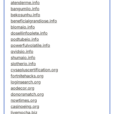
atenderme.info
bangumiio.info
bekosunhu.info
beneficialgrandiose.info
blomaio.info
dosellinfoplete.info
podtubeio.info
powerfulvolatile.info
qvidsio.info
shumaio.info
slotherio.info
cysapluscertification.org
fortnitehacks.org
loginsearch.org
aodecor.org
donorsmatch.org
nowtimes.org
casinoeing.org
livemocha.biz