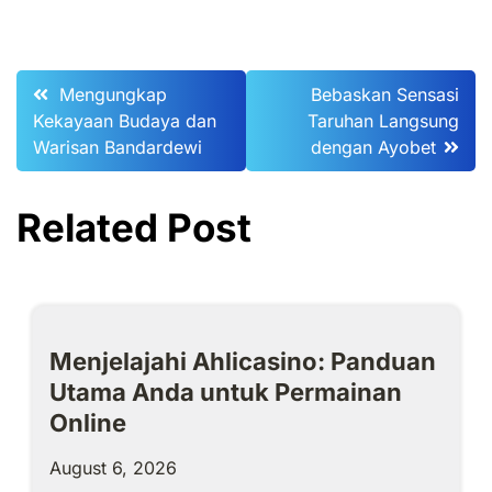
Post
Mengungkap
Bebaskan Sensasi
Kekayaan Budaya dan
Taruhan Langsung
navigation
Warisan Bandardewi
dengan Ayobet
Related Post
Menjelajahi Ahlicasino: Panduan
Utama Anda untuk Permainan
Online
August 6, 2026