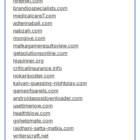
nineniki.com
brandiospecialists.com
medicalcare7.com
adtennaball.com
nabzah.com
mongive.com
matkagameresultsview.com
getsolutionsonline.com
hispinner.org
criticalinsurance.info
nokariposter.com
kalyan-guessing-nightplay.com
gameofpanels.com
androidappsdownloader.com
usetimenow.com
healthblow.com
gohelpmate.com
rajdhani-satta-matka.com
writerscraft.net