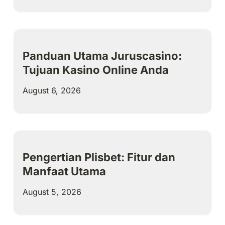
Panduan Utama Juruscasino:
Tujuan Kasino Online Anda
August 6, 2026
Pengertian Plisbet: Fitur dan
Manfaat Utama
August 5, 2026