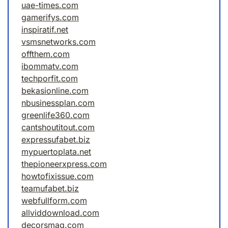
uae-times.com
gamerifys.com
inspiratif.net
vsmsnetworks.com
offthem.com
ibommatv.com
techporfit.com
bekasionline.com
nbusinessplan.com
greenlife360.com
cantshoutitout.com
expressufabet.biz
mypuertoplata.net
thepioneerxpress.com
howtofixissue.com
teamufabet.biz
webfullform.com
allviddownload.com
decorsmag.com