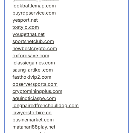
lookbattlemap.com
buyrdpservice.com
yesport.net
tostylo.com
yougetthat.net
sportsnetclub.com
newbestcrypto.com
oxfordsave.com
iclassicgames.com
saung-artikel.com
fasthokivip2.com
observersports.com
cryptominingplus.com
aquinoticiaspe.com
longhairedfrenchbulldog.com
lawyersforhire.co
businemarket.com
matahari88play.net