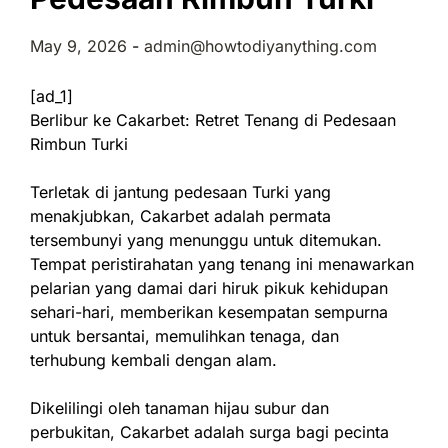
May 9, 2026
-
admin@howtodiyanything.com
[ad_1]
Berlibur ke Cakarbet: Retret Tenang di Pedesaan
Rimbun Turki
Terletak di jantung pedesaan Turki yang
menakjubkan, Cakarbet adalah permata
tersembunyi yang menunggu untuk ditemukan.
Tempat peristirahatan yang tenang ini menawarkan
pelarian yang damai dari hiruk pikuk kehidupan
sehari-hari, memberikan kesempatan sempurna
untuk bersantai, memulihkan tenaga, dan
terhubung kembali dengan alam.
Dikelilingi oleh tanaman hijau subur dan
perbukitan, Cakarbet adalah surga bagi pecinta