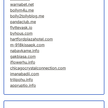
warnabet.net
bollym4u.me
bolly2tollyblog.me
pandaclub.me
flyttevask.io
byhous.com
hartfordplazahotel.com
m-918kissapk.com
nabavkame.info
gakbiasa.com
iflowerhu.info
chicagocrystalconnection.com
imanabadii.com
trilipohu.info
appruptio.info