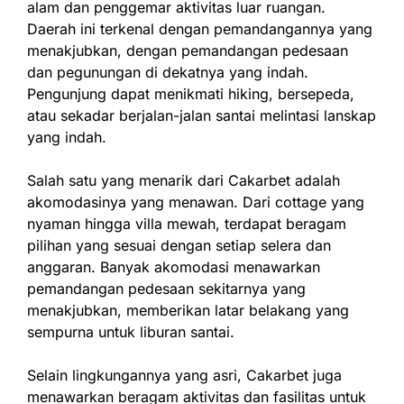
alam dan penggemar aktivitas luar ruangan.
Daerah ini terkenal dengan pemandangannya yang
menakjubkan, dengan pemandangan pedesaan
dan pegunungan di dekatnya yang indah.
Pengunjung dapat menikmati hiking, bersepeda,
atau sekadar berjalan-jalan santai melintasi lanskap
yang indah.
Salah satu yang menarik dari Cakarbet adalah
akomodasinya yang menawan. Dari cottage yang
nyaman hingga villa mewah, terdapat beragam
pilihan yang sesuai dengan setiap selera dan
anggaran. Banyak akomodasi menawarkan
pemandangan pedesaan sekitarnya yang
menakjubkan, memberikan latar belakang yang
sempurna untuk liburan santai.
Selain lingkungannya yang asri, Cakarbet juga
menawarkan beragam aktivitas dan fasilitas untuk