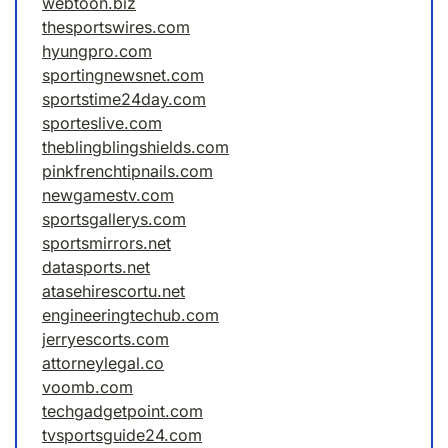
webtoon.biz
thesportswires.com
hyungpro.com
sportingnewsnet.com
sportstime24day.com
sporteslive.com
theblingblingshields.com
pinkfrenchtipnails.com
newgamestv.com
sportsgallerys.com
sportsmirrors.net
datasports.net
atasehirescortu.net
engineeringtechub.com
jerryescorts.com
attorneylegal.co
voomb.com
techgadgetpoint.com
tvsportsguide24.com