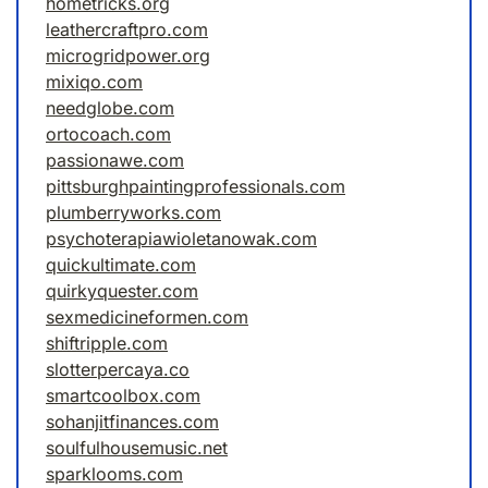
hometricks.org
leathercraftpro.com
microgridpower.org
mixiqo.com
needglobe.com
ortocoach.com
passionawe.com
pittsburghpaintingprofessionals.com
plumberryworks.com
psychoterapiawioletanowak.com
quickultimate.com
quirkyquester.com
sexmedicineformen.com
shiftripple.com
slotterpercaya.co
smartcoolbox.com
sohanjitfinances.com
soulfulhousemusic.net
sparklooms.com