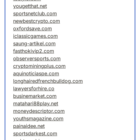
yougetthat.net
sportsnetclub.com
newbestcrypto.com
oxfordsave.com
iclassicgames.com
saung-artikel.com
fasthokivip2.com
observersports.com
cryptominingplus.com
aquinoticiaspe.com
longhairedfrenchbulldog.com
lawyersforhire.co
businemarket.com
matahari88play.net
moneydescriptor.com
youthsmagazine.com
painaidee.net
sportsdarkest.com