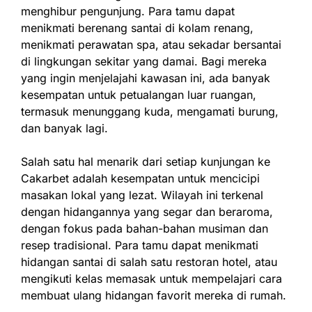
menghibur pengunjung. Para tamu dapat
menikmati berenang santai di kolam renang,
menikmati perawatan spa, atau sekadar bersantai
di lingkungan sekitar yang damai. Bagi mereka
yang ingin menjelajahi kawasan ini, ada banyak
kesempatan untuk petualangan luar ruangan,
termasuk menunggang kuda, mengamati burung,
dan banyak lagi.
Salah satu hal menarik dari setiap kunjungan ke
Cakarbet adalah kesempatan untuk mencicipi
masakan lokal yang lezat. Wilayah ini terkenal
dengan hidangannya yang segar dan beraroma,
dengan fokus pada bahan-bahan musiman dan
resep tradisional. Para tamu dapat menikmati
hidangan santai di salah satu restoran hotel, atau
mengikuti kelas memasak untuk mempelajari cara
membuat ulang hidangan favorit mereka di rumah.