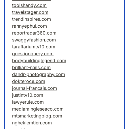
toolshandy.com
travelstager.com
trendinspires.com
rannyephul.com
reportradar360.com
swaggyfashion.com
taraftariumtv10.com
questionquery.com
bodybuildinglegend.com
brilliant-nails.com
dandr-photography.com
dokteroce.com
journal-francais.com
justintv10.com
lawyerule.com
mediamingleseaco.com
mtsmarketingblog.com
nghekiemtien.com