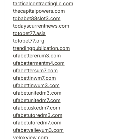
tacticalcontractingllc.com
thecapitalpowers.com
tobabet88slot3.com
todayscurrentnews.com
totobet77.asia
totobet77.org
trendingpublication.com
ufabettererum3.com
ufabettermentm4.com
ufabettersum7.com
ufabettinwm7.com
ufabettinwum3.com
ufabetunitedm3.com
ufabetunitedm7.com
ufabetuskedm7.com
ufabetutoredm3.com
ufabetutoredm7.com
ufabetvalleyum3.com
veloxview.com