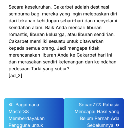
Secara keseluruhan, Cakarbet adalah destinasi
sempurna bagi mereka yang ingin melepaskan diri
dari tekanan kehidupan sehari-hari dan menyelami
keindahan alam. Baik Anda mencari liburan
romantis, liburan keluarga, atau liburan sendirian,
Cakarbet memiliki sesuatu untuk ditawarkan
kepada semua orang. Jadi mengapa tidak
merencanakan liburan Anda ke Cakarbet hari ini
dan merasakan sendiri ketenangan dan keindahan
pedesaan Turki yang subur?
[ad_2]
Post
Bagaimana
Squad777: Rahasia
Master38
Mencapai Hasil yang
navigation
Memberdayakan
Belum Pernah Ada
Pengguna untuk
Sebelumnya