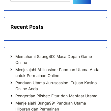
Recent Posts
Memahami Saung4D: Masa Depan Game
Online
Menjelajahi Ahlicasino: Panduan Utama Anda
untuk Permainan Online
Panduan Utama Juruscasino: Tujuan Kasino
Online Anda
Pengertian Plisbet: Fitur dan Manfaat Utama
Menjelajahi Bunga99: Panduan Utama
Hiburan dan Permainan