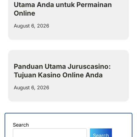
Utama Anda untuk Permainan
Online
August 6, 2026
Panduan Utama Juruscasino:
Tujuan Kasino Online Anda
August 6, 2026
Search
Search