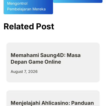
Mengontrol
Pembelajaran Mereka
Related Post
Memahami Saung4D: Masa
Depan Game Online
August 7, 2026
Menjelajahi Ahlicasino: Panduan