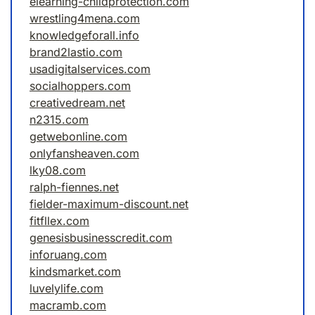
elearning-childprotection.com
wrestling4mena.com
knowledgeforall.info
brand2lastio.com
usadigitalservices.com
socialhoppers.com
creativedream.net
n2315.com
getwebonline.com
onlyfansheaven.com
lky08.com
ralph-fiennes.net
fielder-maximum-discount.net
fitfllex.com
genesisbusinesscredit.com
inforuang.com
kindsmarket.com
luvelylife.com
macramb.com