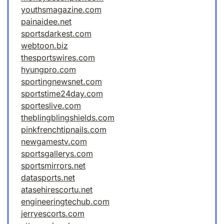
youthsmagazine.com
painaidee.net
sportsdarkest.com
webtoon.biz
thesportswires.com
hyungpro.com
sportingnewsnet.com
sportstime24day.com
sporteslive.com
theblingblingshields.com
pinkfrenchtipnails.com
newgamestv.com
sportsgallerys.com
sportsmirrors.net
datasports.net
atasehirescortu.net
engineeringtechub.com
jerryescorts.com