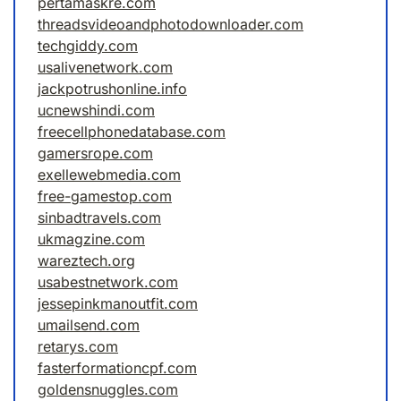
pertamaskre.com
threadsvideoandphotodownloader.com
techgiddy.com
usalivenetwork.com
jackpotrushonline.info
ucnewshindi.com
freecellphonedatabase.com
gamersrope.com
exellewebmedia.com
free-gamestop.com
sinbadtravels.com
ukmagzine.com
wareztech.org
usabestnetwork.com
jessepinkmanoutfit.com
umailsend.com
retarys.com
fasterformationcpf.com
goldensnuggles.com