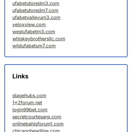
ufabetutoredm3.com
ufabetutoredm7.com
ufabetvalleyum3.com
veloxview.com
westufabetm3.com
whiskeybrothersllc.com
wildufabetum7.com
Links
stagehubs.com
1x2forum.net
login99bet.com
secretcourtesans.com
onlinebahisforum1.com
chicagoheadline.com