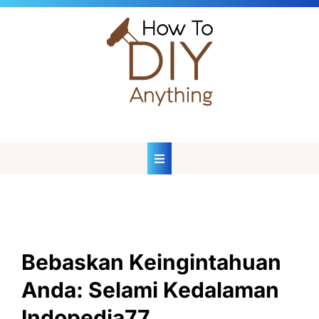
Skip
to
content
Bebaskan Keingintahuan
Anda: Selami Kedalaman
Indopedia77