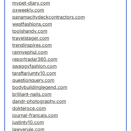
mypet-diary.com
oxweekly.com
panamacitydeckcontractors.com
westfashions.com
toolshandy.com
travelstager.com
trendinspires.com
rannyephul.com
reportradar360.com
swaggyfashion.com
taraftariumtv10.com
questionquery.com
bodybuildinglegend.com
brilliant-nails.com
dandr-photography.com
dokteroce.com
journal-francais.com
justintv10.com
lawyerule.com