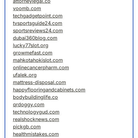
attorneylegal.co
voomb.com
techgadgetpoint.com
tvsportsguide24.com
sportsreviews24.com
dubai360blog.com
lucky77slot.org
growmefast.com
mahkotahokislot.com
onlinecancerpharm.com
ufalek.org
mattress-disposal.com
happyflooringandcabinets.com
bodybuildinglife.co
qrdoggy.com
technologygud.com
realshocknews.com
pickgb.com
healthmistakes.com