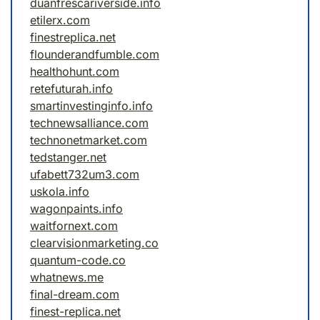
duanfrescariverside.info
etilerx.com
finestreplica.net
flounderandfumble.com
healthohunt.com
retefuturah.info
smartinvestinginfo.info
technewsalliance.com
technonetmarket.com
tedstanger.net
ufabett732um3.com
uskola.info
wagonpaints.info
waitfornext.com
clearvisionmarketing.co
quantum-code.co
whatnews.me
final-dream.com
finest-replica.net