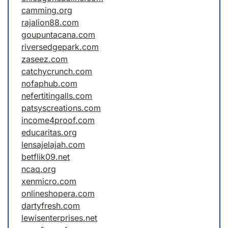
camming.org
rajalion88.com
goupuntacana.com
riversedgepark.com
zaseez.com
catchycrunch.com
nofaphub.com
nefertitingalls.com
patsyscreations.com
income4proof.com
educaritas.org
lensajelajah.com
betflik09.net
ncaq.org
xenmicro.com
onlineshopera.com
dartyfresh.com
lewisenterprises.net