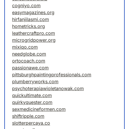
cogniyo.com
easymagazines.org
hirfanjilasmi.com
hometricks.org
leathercraftpro.com
microgridpower.org
mixiqo.com
needglobe.com
ortocoach.com
passionawe.com
pittsburghpaintingprofessionals.com
plumberryworks.com
psychoterapiawioletanowak.com
quickultimate.com
quirkyquester.com
sexmedicineformen.com
shiftripple.com
slotterpercaya.co