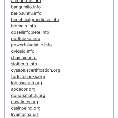
atenderme.info
bangumiio.info
bekosunhu.info
beneficialgrandiose.info
blomaio.info
dosellinfoplete.info
podtubeio.info
powerfulvolatile.info
qvidsio.info
shumaio.info
slotherio.info
cysapluscertification.org
fortnitehacks.org
loginsearch.org
aodecor.org
donorsmatch.org
nowtimes.org
casinoeing.org
livemocha.biz