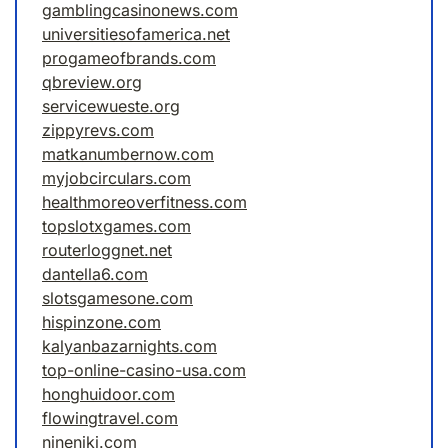
gamblingcasinonews.com
universitiesofamerica.net
progameofbrands.com
qbreview.org
servicewueste.org
zippyrevs.com
matkanumbernow.com
myjobcirculars.com
healthmoreoverfitness.com
topslotxgames.com
routerloggnet.net
dantella6.com
slotsgamesone.com
hispinzone.com
kalyanbazarnights.com
top-online-casino-usa.com
honghuidoor.com
flowingtravel.com
nineniki.com