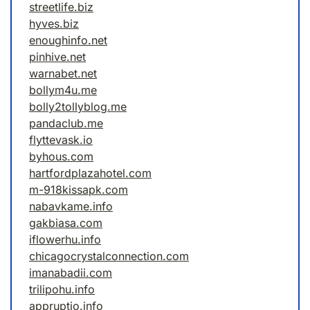
streetlife.biz
hyves.biz
enoughinfo.net
pinhive.net
warnabet.net
bollym4u.me
bolly2tollyblog.me
pandaclub.me
flyttevask.io
byhous.com
hartfordplazahotel.com
m-918kissapk.com
nabavkame.info
gakbiasa.com
iflowerhu.info
chicagocrystalconnection.com
imanabadii.com
trilipohu.info
appruptio.info