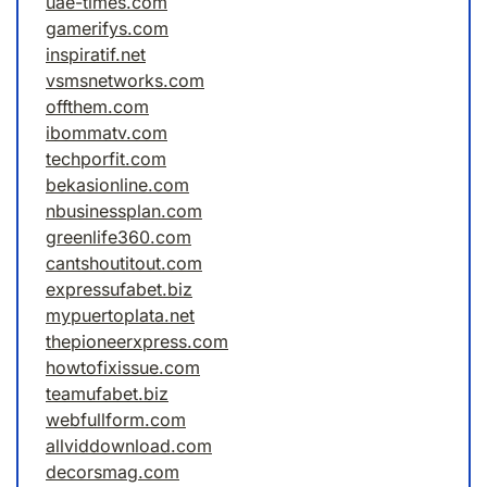
uae-times.com
gamerifys.com
inspiratif.net
vsmsnetworks.com
offthem.com
ibommatv.com
techporfit.com
bekasionline.com
nbusinessplan.com
greenlife360.com
cantshoutitout.com
expressufabet.biz
mypuertoplata.net
thepioneerxpress.com
howtofixissue.com
teamufabet.biz
webfullform.com
allviddownload.com
decorsmag.com