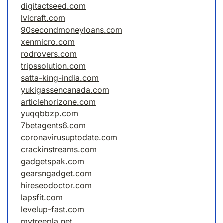
digitactseed.com
lvlcraft.com
90secondmoneyloans.com
xenmicro.com
rodrovers.com
tripssolution.com
satta-king-india.com
yukigassencanada.com
articlehorizone.com
yuqqbbzp.com
7betagents6.com
coronavirusuptodate.com
crackinstreams.com
gadgetspak.com
gearsngadget.com
hireseodoctor.com
lapsfit.com
levelup-fast.com
mytreepla.net