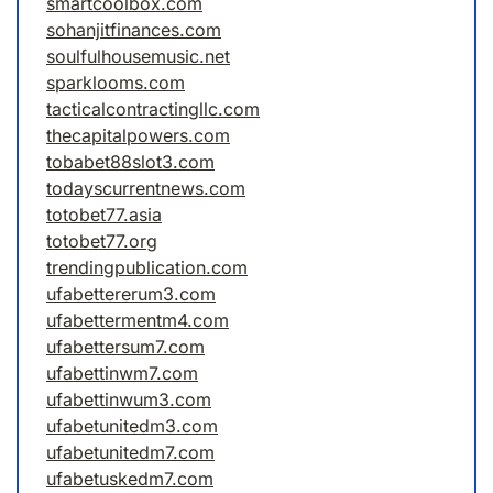
smartcoolbox.com
sohanjitfinances.com
soulfulhousemusic.net
sparklooms.com
tacticalcontractingllc.com
thecapitalpowers.com
tobabet88slot3.com
todayscurrentnews.com
totobet77.asia
totobet77.org
trendingpublication.com
ufabettererum3.com
ufabettermentm4.com
ufabettersum7.com
ufabettinwm7.com
ufabettinwum3.com
ufabetunitedm3.com
ufabetunitedm7.com
ufabetuskedm7.com