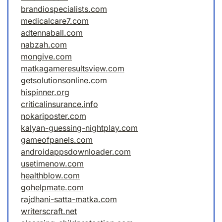
brandiospecialists.com
medicalcare7.com
adtennaball.com
nabzah.com
mongive.com
matkagameresultsview.com
getsolutionsonline.com
hispinner.org
criticalinsurance.info
nokariposter.com
kalyan-guessing-nightplay.com
gameofpanels.com
androidappsdownloader.com
usetimenow.com
healthblow.com
gohelpmate.com
rajdhani-satta-matka.com
writerscraft.net