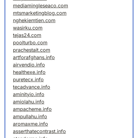
mediamingleseaco.com
mtsmarketingblog.com
nghekiemtien.com
wasirku.com
tejas24.com
poolturbo.com
prachestait.com
artforafghans.info
airvendio.info
healthexe.info
puretecx.info
tecadvance.info
aminityio.info
amiolahu.info
ampacheme.info
ampullahu.info
aromaxme.info
asserthatecontrast.info