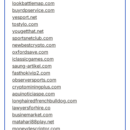
lookbattlemap.com
buyrdpservice.com
yesport.net
tostylo.com
yougetthat.net
sportsnetclub.com
newbestcrypto.com
oxfordsave.com
iclassicgames.com
saung-artikel.com
fasthokivip2.com
observersports.com
cryptominingplus.com
aquinoticiaspe.com
longhairedfrenchbulldog.com
lawyersforhire.co
businemarket.com
matahari88play.net
moneydescriptor.com