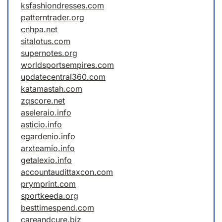
ksfashiondresses.com
patterntrader.org
cnhpa.net
sitalotus.com
supernotes.org
worldsportsempires.com
updatecentral360.com
katamastah.com
zqscore.net
aseleraio.info
asticio.info
egardenio.info
arxteamio.info
getalexio.info
accountaudittaxcon.com
prymprint.com
sportkeeda.org
besttimespend.com
careandcure.biz