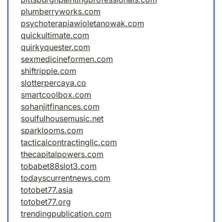
plumberryworks.com
psychoterapiawioletanowak.com
quickultimate.com
quirkyquester.com
sexmedicineformen.com
shiftripple.com
slotterpercaya.co
smartcoolbox.com
sohanjitfinances.com
soulfulhousemusic.net
sparklooms.com
tacticalcontractingllc.com
thecapitalpowers.com
tobabet88slot3.com
todayscurrentnews.com
totobet77.asia
totobet77.org
trendingpublication.com