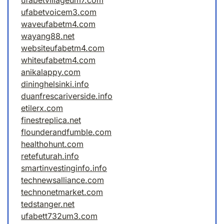
ufabetvillageum7.com
ufabetvoicem3.com
waveufabetm4.com
wayang88.net
websiteufabetm4.com
whiteufabetm4.com
anikalappy.com
dininghelsinki.info
duanfrescariverside.info
etilerx.com
finestreplica.net
flounderandfumble.com
healthohunt.com
retefuturah.info
smartinvestinginfo.info
technewsalliance.com
technonetmarket.com
tedstanger.net
ufabett732um3.com