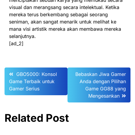
menciptakan sebuah karya yang memukau secara
visual dan merangsang secara intelektual. Ketika
mereka terus berkembang sebagai seorang
seniman, akan sangat menarik untuk melihat ke
mana visi artistik mereka akan membawa mereka
selanjutnya.
[ad_2]
Post
GBO5000: Konsol
Bebaskan Jiwa Gamer
Game Terbaik untuk
Anda dengan Pilihan
navigation
Gamer Serius
Game GG88 yang
Mengesankan
Related Post