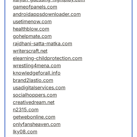
gameofpanels.com
androidappsdownloader.com
usetimenow.com
healthblow.com
gohelpmate.com
rajdhani-satta-matka.com
writerscraft.net
elearning-childprotection.com
wrestling4mena.com
knowledgeforall.info
brand2lastio.com
usadigitalservices.com
socialhoppers.com
creativedream.net
n2315.com
getwebonline.com
onlyfansheaven.com
lky08.com