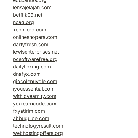
educaritas.org
lensajelajah.com
betflik09.net
ncaq.org
xenmicro.com
onlineshopera.com
dartyfresh.com
lewisenterprises.net
pcsoftwarefree.org
dailylinking.com
dnafyx.com
giocolenuvole.com
iyouessential.com
withloveamity.com
youlearncode.com
fxyatirim.com
abbuguide.com
technologyresult.com
webhostingoffers.org