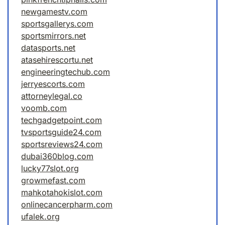
newgamestv.com
sportsgallerys.com
sportsmirrors.net
datasports.net
atasehirescortu.net
engineeringtechub.com
jerryescorts.com
attorneylegal.co
voomb.com
techgadgetpoint.com
tvsportsguide24.com
sportsreviews24.com
dubai360blog.com
lucky77slot.org
growmefast.com
mahkotahokislot.com
onlinecancerpharm.com
ufalek.org