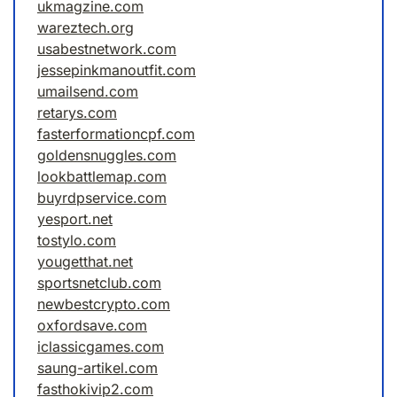
ukmagzine.com
wareztech.org
usabestnetwork.com
jessepinkmanoutfit.com
umailsend.com
retarys.com
fasterformationcpf.com
goldensnuggles.com
lookbattlemap.com
buyrdpservice.com
yesport.net
tostylo.com
yougetthat.net
sportsnetclub.com
newbestcrypto.com
oxfordsave.com
iclassicgames.com
saung-artikel.com
fasthokivip2.com