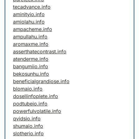
tecadvance.info
aminityio.info
amiolahu.info
ampacheme.info
ampullahu.info
aromaxme.info
asserthatecontrast.info
atenderme.info
bangumiio.info
bekosunhu.info
beneficialgrandiose.info
blomaio.info
dosellinfoplete.info
podtubeio.info
powerfulvolatile.info
qvidsio.info
shumaio.info
slotherio.info