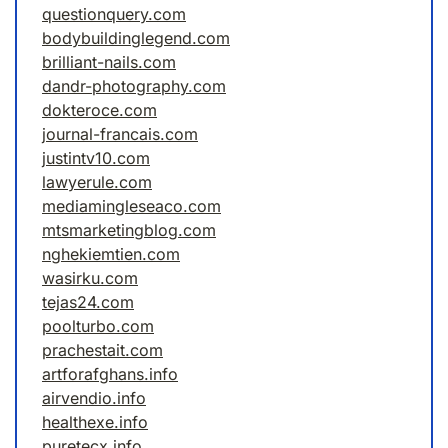
questionquery.com
bodybuildinglegend.com
brilliant-nails.com
dandr-photography.com
dokteroce.com
journal-francais.com
justintv10.com
lawyerule.com
mediamingleseaco.com
mtsmarketingblog.com
nghekiemtien.com
wasirku.com
tejas24.com
poolturbo.com
prachestait.com
artforafghans.info
airvendio.info
healthexe.info
puretecx.info