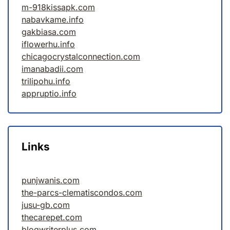
m-918kissapk.com
nabavkame.info
gakbiasa.com
iflowerhu.info
chicagocrystalconnection.com
imanabadii.com
trilipohu.info
appruptio.info
Links
punjwanis.com
the-parcs-clematiscondos.com
jusu-gb.com
thecarepet.com
blogwriterplus.com