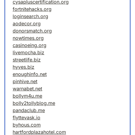
cysapluscertification.org
fortnitehacks.org
loginsearch.org
aodecor.org
donorsmatch.org
nowtimes.org
casinoeing.org
livemocha.biz
streetlife.biz
hyves.biz
enoughinfo.net
pinhive.net
warnabet.net
bollym4u.me
bolly2tollyblog.me
pandaclub.me
flyttevask.io
byhous.com
hartfordplazahotel.com