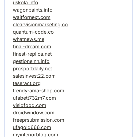
uskola.info
wagonpaints.info
waitfornext.com
clearvisionmarketing.co
quantum-code.co
whatnews.me
final-dream.com
finest-replica.net
gestioneinh.info
prosportdaily.net
salesinvest22.com
teseract.org
trendy-ama-shop.com
ufabett732m7.com
visiofood.com
droidwindow.com
freeprsubmission.com
ufagold666.com
myinteriorblog.com