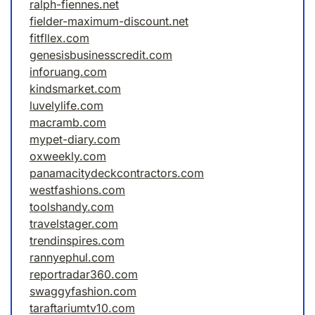
ralph-fiennes.net
fielder-maximum-discount.net
fitfllex.com
genesisbusinesscredit.com
inforuang.com
kindsmarket.com
luvelylife.com
macramb.com
mypet-diary.com
oxweekly.com
panamacitydeckcontractors.com
westfashions.com
toolshandy.com
travelstager.com
trendinspires.com
rannyephul.com
reportradar360.com
swaggyfashion.com
taraftariumtv10.com