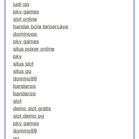
judi qq
pkv games
slot online
bandar bola terpercaya
dominoqq
pkv games
situs poker online
pkv
situs slot
situs qq
domino99
bandarqq
bandarqq
slot
demo slot gratis
slot demo pg
pkv games
domino99
qq