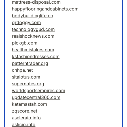
mattress-disposal.com
happyflooringandcabinets.com
bodybuildinglife.co
qrdoggy.com
technologygud.com
realshocknews.com
pickgb.com
healthmistakes.com
ksfashiondresses.com
patterntrader.org
cnhpa.net
sitalotus.com
supernotes.org
worldsportsempires.com
updatecentral360.com
katamastah.com
zqscore.net
aseleraio.info
asticio.info