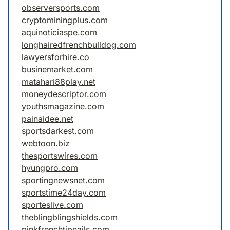
observersports.com
cryptominingplus.com
aquinoticiaspe.com
longhairedfrenchbulldog.com
lawyersforhire.co
businemarket.com
matahari88play.net
moneydescriptor.com
youthsmagazine.com
painaidee.net
sportsdarkest.com
webtoon.biz
thesportswires.com
hyungpro.com
sportingnewsnet.com
sportstime24day.com
sporteslive.com
theblingblingshields.com
pinkfrenchtipnails.com