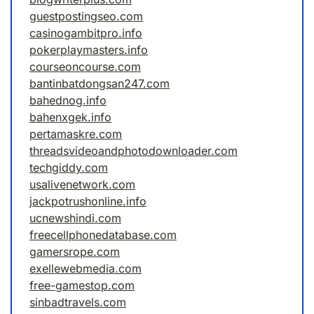
guestpostingseo.com
casinogambitpro.info
pokerplaymasters.info
courseoncourse.com
bantinbatdongsan247.com
bahednog.info
bahenxgek.info
pertamaskre.com
threadsvideoandphotodownloader.com
techgiddy.com
usalivenetwork.com
jackpotrushonline.info
ucnewshindi.com
freecellphonedatabase.com
gamersrope.com
exellewebmedia.com
free-gamestop.com
sinbadtravels.com