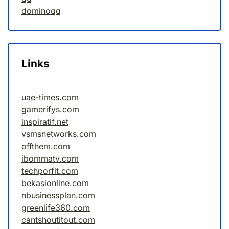
dominoqq
Links
uae-times.com
gamerifys.com
inspiratif.net
vsmsnetworks.com
offthem.com
ibommatv.com
techporfit.com
bekasionline.com
nbusinessplan.com
greenlife360.com
cantshoutitout.com