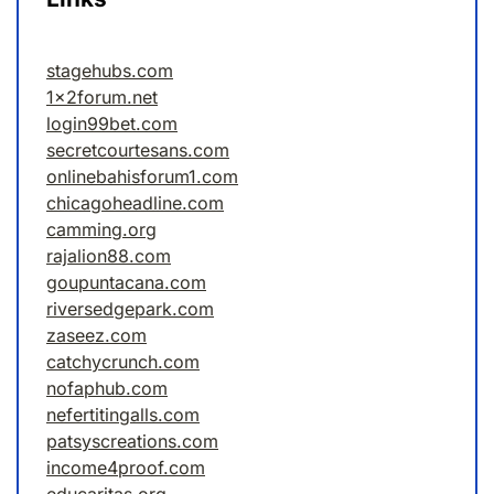
stagehubs.com
1x2forum.net
login99bet.com
secretcourtesans.com
onlinebahisforum1.com
chicagoheadline.com
camming.org
rajalion88.com
goupuntacana.com
riversedgepark.com
zaseez.com
catchycrunch.com
nofaphub.com
nefertitingalls.com
patsyscreations.com
income4proof.com