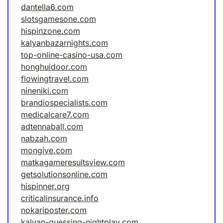
dantella6.com
slotsgamesone.com
hispinzone.com
kalyanbazarnights.com
top-online-casino-usa.com
honghuidoor.com
flowingtravel.com
nineniki.com
brandiospecialists.com
medicalcare7.com
adtennaball.com
nabzah.com
mongive.com
matkagameresultsview.com
getsolutionsonline.com
hispinner.org
criticalinsurance.info
nokariposter.com
kalyan-guessing-nightplay.com