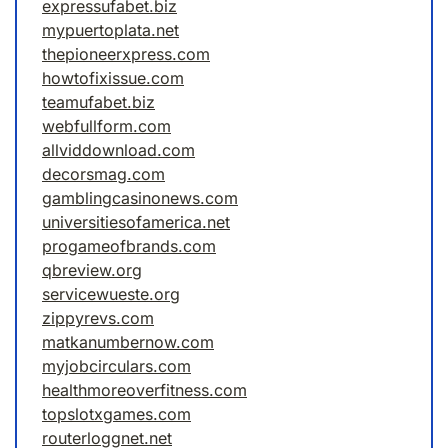
expressufabet.biz
mypuertoplata.net
thepioneerxpress.com
howtofixissue.com
teamufabet.biz
webfullform.com
allviddownload.com
decorsmag.com
gamblingcasinonews.com
universitiesofamerica.net
progameofbrands.com
qbreview.org
servicewueste.org
zippyrevs.com
matkanumbernow.com
myjobcirculars.com
healthmoreoverfitness.com
topslotxgames.com
routerloggnet.net