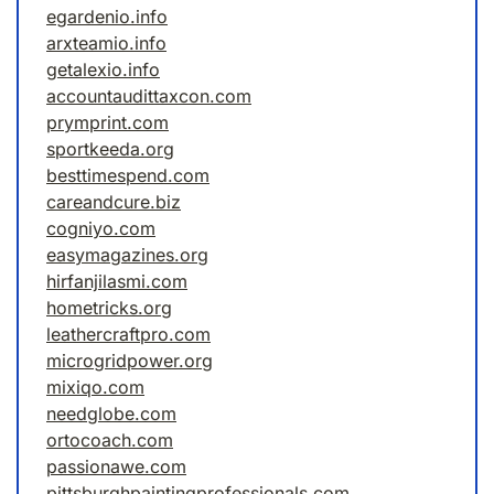
egardenio.info
arxteamio.info
getalexio.info
accountaudittaxcon.com
prymprint.com
sportkeeda.org
besttimespend.com
careandcure.biz
cogniyo.com
easymagazines.org
hirfanjilasmi.com
hometricks.org
leathercraftpro.com
microgridpower.org
mixiqo.com
needglobe.com
ortocoach.com
passionawe.com
pittsburghpaintingprofessionals.com