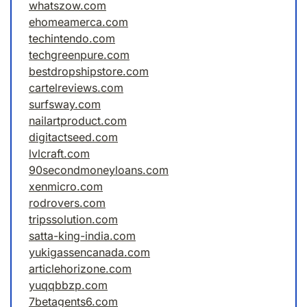
whatszow.com
ehomeamerca.com
techintendo.com
techgreenpure.com
bestdropshipstore.com
cartelreviews.com
surfsway.com
nailartproduct.com
digitactseed.com
lvlcraft.com
90secondmoneyloans.com
xenmicro.com
rodrovers.com
tripssolution.com
satta-king-india.com
yukigassencanada.com
articlehorizone.com
yuqqbbzp.com
7betagents6.com