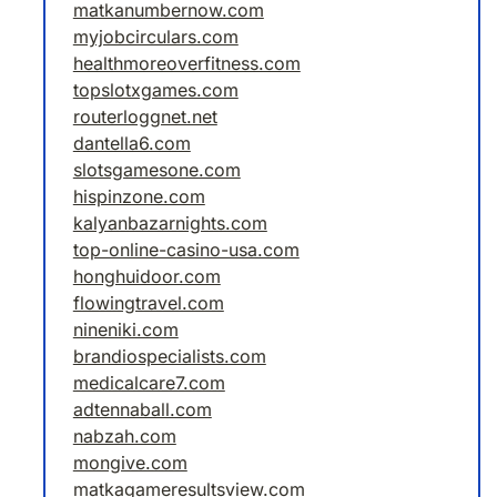
matkanumbernow.com
myjobcirculars.com
healthmoreoverfitness.com
topslotxgames.com
routerloggnet.net
dantella6.com
slotsgamesone.com
hispinzone.com
kalyanbazarnights.com
top-online-casino-usa.com
honghuidoor.com
flowingtravel.com
nineniki.com
brandiospecialists.com
medicalcare7.com
adtennaball.com
nabzah.com
mongive.com
matkagameresultsview.com