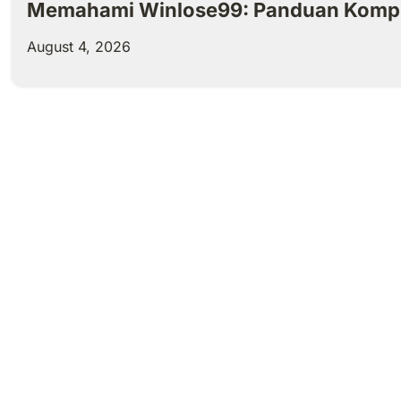
Memahami Winlose99: Panduan Kompr
August 4, 2026