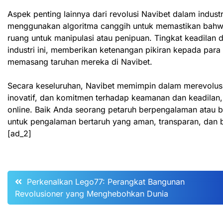
Aspek penting lainnya dari revolusi Navibet dalam indust
menggunakan algoritma canggih untuk memastikan bahwa 
ruang untuk manipulasi atau penipuan. Tingkat keadilan
industri ini, memberikan ketenangan pikiran kepada par
memasang taruhan mereka di Navibet.
Secara keseluruhan, Navibet memimpin dalam merevolusi i
inovatif, dan komitmen terhadap keamanan dan keadilan,
online. Baik Anda seorang petaruh berpengalaman atau b
untuk pengalaman bertaruh yang aman, transparan, dan 
[ad_2]
Post
Perkenalkan Lego77: Perangkat Bangunan
Revolusioner yang Menghebohkan Dunia
navigation