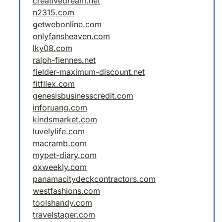
creativedream.net
n2315.com
getwebonline.com
onlyfansheaven.com
lky08.com
ralph-fiennes.net
fielder-maximum-discount.net
fitfllex.com
genesisbusinesscredit.com
inforuang.com
kindsmarket.com
luvelylife.com
macramb.com
mypet-diary.com
oxweekly.com
panamacitydeckcontractors.com
westfashions.com
toolshandy.com
travelstager.com