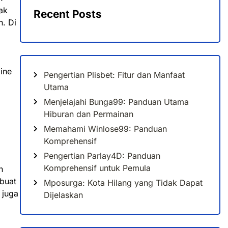
ak
Recent Posts
n. Di
line
Pengertian Plisbet: Fitur dan Manfaat
Utama
Menjelajahi Bunga99: Panduan Utama
Hiburan dan Permainan
Memahami Winlose99: Panduan
Komprehensif
Pengertian Parlay4D: Panduan
Komprehensif untuk Pemula
h
buat
Mposurga: Kota Hilang yang Tidak Dapat
 juga
Dijelaskan