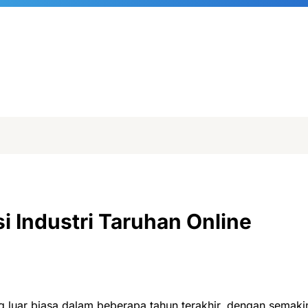
 Industri Taruhan Online
g luar biasa dalam beberapa tahun terakhir, dengan semaki