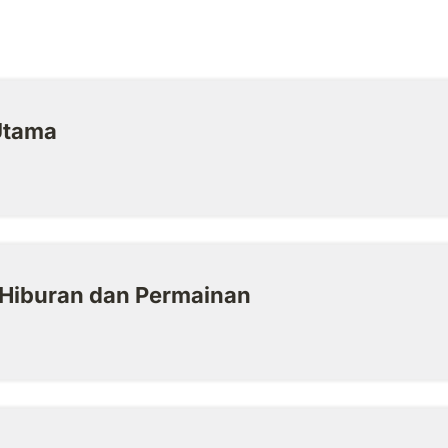
 Utama
 Hiburan dan Permainan