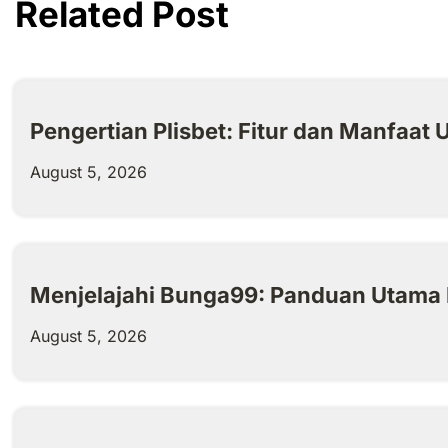
Related Post
Pengertian Plisbet: Fitur dan Manfaat
August 5, 2026
Menjelajahi Bunga99: Panduan Utama
August 5, 2026