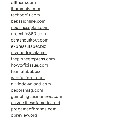
offthem.com
ibommatv.com
techporfit.com
bekasionline.com
nbusinessplan.com
greenlife360.com
cantshoutitout.com
expressufabet.biz
mypuertoplata.net
thepioneerxpress.com
howtofixissue.com
teamufabet.biz
webfullform.com
allviddownload.com
decorsmag.com
gamblingcasinonews.com
universitiesofamerica.net
progameofbrands.com
qbreview.org