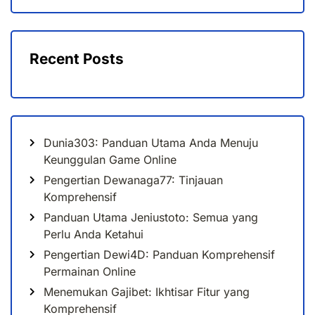
Recent Posts
Dunia303: Panduan Utama Anda Menuju
Keunggulan Game Online
Pengertian Dewanaga77: Tinjauan
Komprehensif
Panduan Utama Jeniustoto: Semua yang
Perlu Anda Ketahui
Pengertian Dewi4D: Panduan Komprehensif
Permainan Online
Menemukan Gajibet: Ikhtisar Fitur yang
Komprehensif