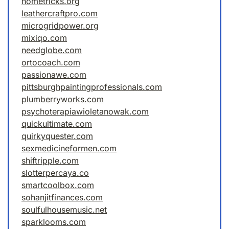
hometricks.org
leathercraftpro.com
microgridpower.org
mixiqo.com
needglobe.com
ortocoach.com
passionawe.com
pittsburghpaintingprofessionals.com
plumberryworks.com
psychoterapiawioletanowak.com
quickultimate.com
quirkyquester.com
sexmedicineformen.com
shiftripple.com
slotterpercaya.co
smartcoolbox.com
sohanjitfinances.com
soulfulhousemusic.net
sparklooms.com