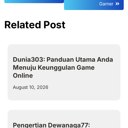
Gamer
Related Post
Dunia303: Panduan Utama Anda
Menuju Keunggulan Game
Online
August 10, 2026
Pengertian Dewanaga77: