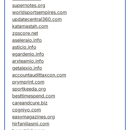
supernotes.org
worldsportsempires.com
updatecentral360.com
katamastah.com
zqscore.net
aseleraio.info
asticio.info
egardenio.info
arxteamio.info
getalexio.info
accountaudittaxcon.com
prymprint.com
sportkeeda.org
besttimespend.com
careandcure.biz
cogniyo.com
easymagazines.org
hirfanjilasmi.com