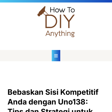
Skip
to
content
Bebaskan Sisi Kompetitif
Anda dengan Uno138:
Tips dan Strategi untuk