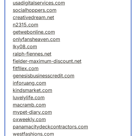
usadigitalservices.com
socialhoppers.com
creativedream.net
n2315.com
getwebonline.com
onlyfansheaven.com
lky08.com
ralph-fiennes.net
fielder-maximum-discount.net
fitfllex.com
genesisbusinesscredit.com
inforuang.com
kindsmarket.com
luvelylife.com
macramb.com
mypet-diary.com
oxweekly.com
panamacitydeckcontractors.com
westfashions.com