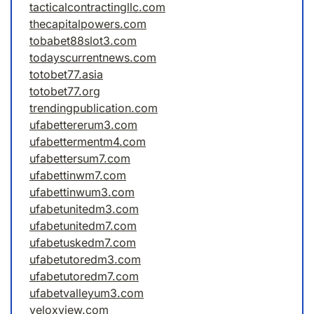
tacticalcontractingllc.com
thecapitalpowers.com
tobabet88slot3.com
todayscurrentnews.com
totobet77.asia
totobet77.org
trendingpublication.com
ufabettererum3.com
ufabettermentm4.com
ufabettersum7.com
ufabettinwm7.com
ufabettinwum3.com
ufabetunitedm3.com
ufabetunitedm7.com
ufabetuskedm7.com
ufabetutoredm3.com
ufabetutoredm7.com
ufabetvalleyum3.com
veloxview.com