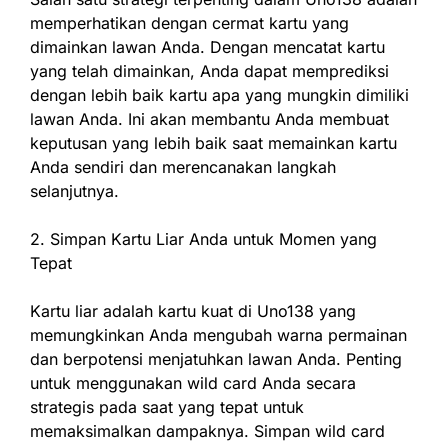
memperhatikan dengan cermat kartu yang
dimainkan lawan Anda. Dengan mencatat kartu
yang telah dimainkan, Anda dapat memprediksi
dengan lebih baik kartu apa yang mungkin dimiliki
lawan Anda. Ini akan membantu Anda membuat
keputusan yang lebih baik saat memainkan kartu
Anda sendiri dan merencanakan langkah
selanjutnya.
2. Simpan Kartu Liar Anda untuk Momen yang
Tepat
Kartu liar adalah kartu kuat di Uno138 yang
memungkinkan Anda mengubah warna permainan
dan berpotensi menjatuhkan lawan Anda. Penting
untuk menggunakan wild card Anda secara
strategis pada saat yang tepat untuk
memaksimalkan dampaknya. Simpan wild card