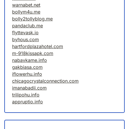
warnabet.net
bollym4u.me
bolly2tollyblog.me
pandaclub.me
flyttevask.io
byhous.com
hartfordplazahotel.com
m-918kissapk.com
nabavkame.info
gakbiasa.com
iflowerhu.info
chicagocrystalconnection.com
imanabadii.com
trilipohu.info
appruptio.info