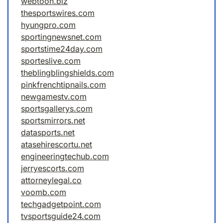
webtoon.biz
thesportswires.com
hyungpro.com
sportingnewsnet.com
sportstime24day.com
sporteslive.com
theblingblingshields.com
pinkfrenchtipnails.com
newgamestv.com
sportsgallerys.com
sportsmirrors.net
datasports.net
atasehirescortu.net
engineeringtechub.com
jerryescorts.com
attorneylegal.co
voomb.com
techgadgetpoint.com
tvsportsguide24.com