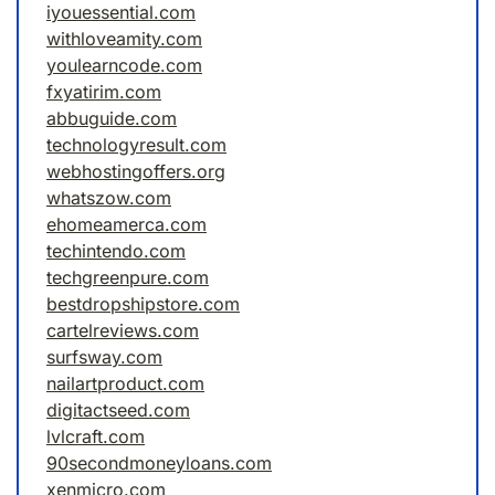
iyouessential.com
withloveamity.com
youlearncode.com
fxyatirim.com
abbuguide.com
technologyresult.com
webhostingoffers.org
whatszow.com
ehomeamerca.com
techintendo.com
techgreenpure.com
bestdropshipstore.com
cartelreviews.com
surfsway.com
nailartproduct.com
digitactseed.com
lvlcraft.com
90secondmoneyloans.com
xenmicro.com