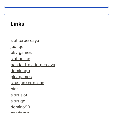
Links
slot terpercaya
judi qq
pkv games
slot online
bandar bola terpercaya
dominoqq
pkv games
situs poker online
pkv
situs slot
situs qq
domino99