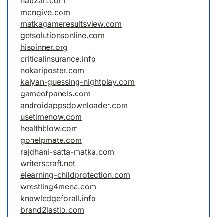
nabzah.com
mongive.com
matkagameresultsview.com
getsolutionsonline.com
hispinner.org
criticalinsurance.info
nokariposter.com
kalyan-guessing-nightplay.com
gameofpanels.com
androidappsdownloader.com
usetimenow.com
healthblow.com
gohelpmate.com
rajdhani-satta-matka.com
writerscraft.net
elearning-childprotection.com
wrestling4mena.com
knowledgeforall.info
brand2lastio.com