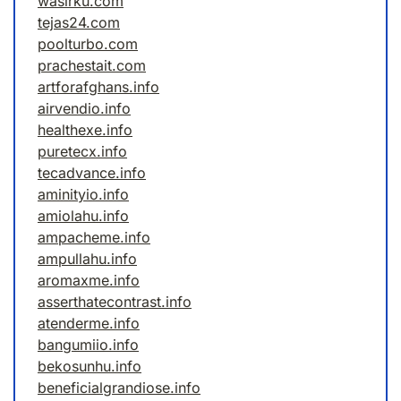
wasirku.com
tejas24.com
poolturbo.com
prachestait.com
artforafghans.info
airvendio.info
healthexe.info
puretecx.info
tecadvance.info
aminityio.info
amiolahu.info
ampacheme.info
ampullahu.info
aromaxme.info
asserthatecontrast.info
atenderme.info
bangumiio.info
bekosunhu.info
beneficialgrandiose.info