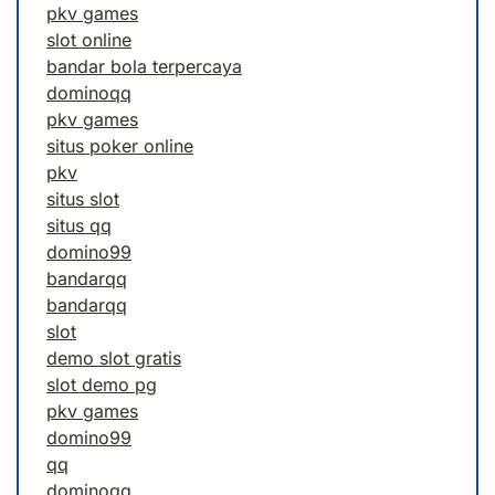
pkv games
slot online
bandar bola terpercaya
dominoqq
pkv games
situs poker online
pkv
situs slot
situs qq
domino99
bandarqq
bandarqq
slot
demo slot gratis
slot demo pg
pkv games
domino99
qq
dominoqq