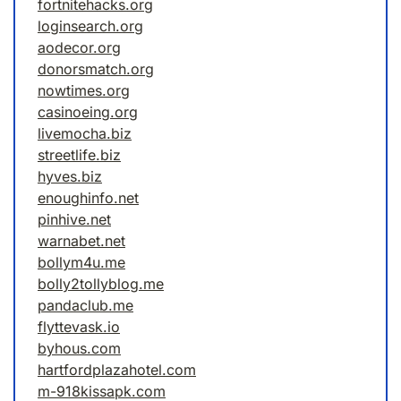
fortnitehacks.org
loginsearch.org
aodecor.org
donorsmatch.org
nowtimes.org
casinoeing.org
livemocha.biz
streetlife.biz
hyves.biz
enoughinfo.net
pinhive.net
warnabet.net
bollym4u.me
bolly2tollyblog.me
pandaclub.me
flyttevask.io
byhous.com
hartfordplazahotel.com
m-918kissapk.com