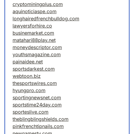
cryptominingplus.com
aquinoticiaspe.com
longhairedfrenchbulldog.com
lawyersforhire.co
businemarket.com
matahari88play.net
moneydescriptor.com
youthsmagazine.com
painaidee.net
sportsdarkest.com
webtoon.biz
thesportswires.com
hyungpro.com
sportingnewsnet.com
sportstime24day.com
sporteslive.com
theblingblingshields.com
pinkfrenchtipnails.com
newgamestv.com