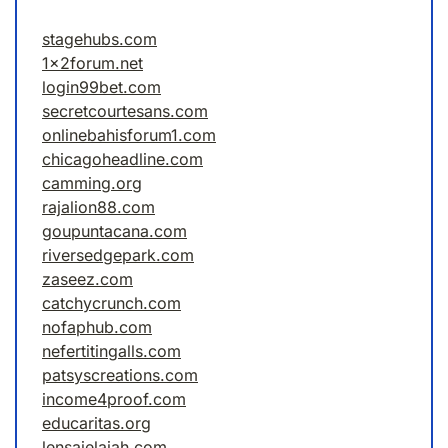
stagehubs.com
1x2forum.net
login99bet.com
secretcourtesans.com
onlinebahisforum1.com
chicagoheadline.com
camming.org
rajalion88.com
goupuntacana.com
riversedgepark.com
zaseez.com
catchycrunch.com
nofaphub.com
nefertitingalls.com
patsyscreations.com
income4proof.com
educaritas.org
lensajelajah.com