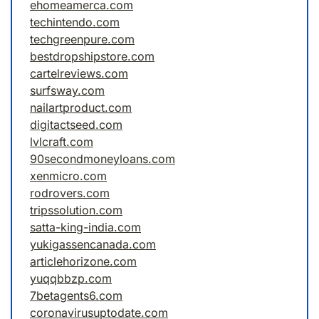
ehomeamerca.com
techintendo.com
techgreenpure.com
bestdropshipstore.com
cartelreviews.com
surfsway.com
nailartproduct.com
digitactseed.com
lvlcraft.com
90secondmoneyloans.com
xenmicro.com
rodrovers.com
tripssolution.com
satta-king-india.com
yukigassencanada.com
articlehorizone.com
yuqqbbzp.com
7betagents6.com
coronavirusuptodate.com