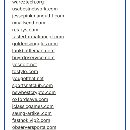
wareztech.org
usabestnetwork.com
jessepinkmanoutfit.com
umailsend.com
retarys.com
fasterformationcpf.com
goldensnuggles.com
lookbattlemap.com
buyrdpservice.com
yesport.net
tostylo.com
yougetthat.net
sportsnetclub.com
newbestcrypto.com
oxfordsave.com
iclassicgames.com
saung-artikel.com
fasthokivip2.com
observersports.com