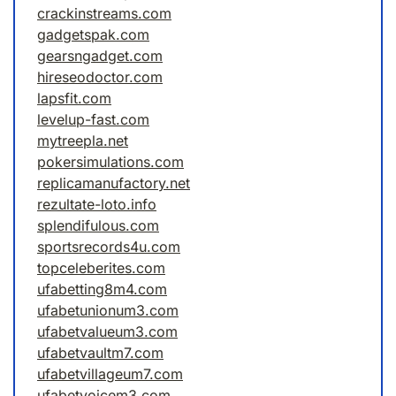
crackinstreams.com
gadgetspak.com
gearsngadget.com
hireseodoctor.com
lapsfit.com
levelup-fast.com
mytreepla.net
pokersimulations.com
replicamanufactory.net
rezultate-loto.info
splendifulous.com
sportsrecords4u.com
topceleberites.com
ufabetting8m4.com
ufabetunionum3.com
ufabetvalueum3.com
ufabetvaultm7.com
ufabetvillageum7.com
ufabetvoicem3.com