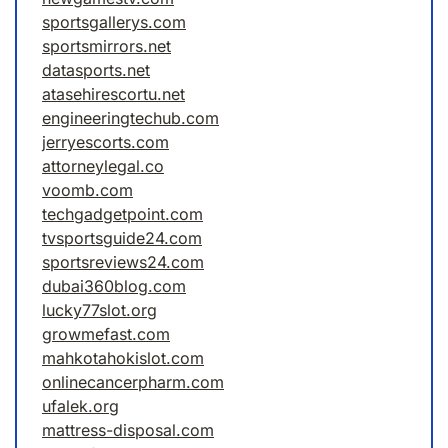
sportsgallerys.com
sportsmirrors.net
datasports.net
atasehirescortu.net
engineeringtechub.com
jerryescorts.com
attorneylegal.co
voomb.com
techgadgetpoint.com
tvsportsguide24.com
sportsreviews24.com
dubai360blog.com
lucky77slot.org
growmefast.com
mahkotahokislot.com
onlinecancerpharm.com
ufalek.org
mattress-disposal.com