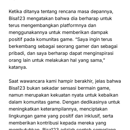
Ketika ditanya tentang rencana masa depannya,
Bisa123 mengatakan bahwa dia berharap untuk
terus mengembangkan platformnya dan
menggunakannya untuk memberikan dampak
positif pada komunitas game. “Saya ingin terus
berkembang sebagai seorang gamer dan sebagai
pribadi, dan saya berharap dapat menginspirasi
orang lain untuk melakukan hal yang sama,”
katanya.
Saat wawancara kami hampir berakhir, jelas bahwa
Bisa123 bukan sekadar sensasi bermain game,
namun merupakan kekuatan nyata untuk kebaikan
dalam komunitas game. Dengan dedikasinya untuk
meningkatkan keterampilannya, menciptakan
lingkungan game yang positif dan inklusif, serta
memberikan kontribusi kepada mereka yang
membutuhkan, Bisa123 adalah contoh cemerlang