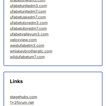
ufabettinwum3.com
ufabetunitedm3.com
ufabetunitedm7.com
ufabetuskedm7.com
ufabetutoredm3.com
ufabetutoredm7.com
ufabetvalleyum3.com
veloxview.com
westufabetm3.com
whiskeybrothersllc.com
wildufabetum7.com
Links
stagehubs.com
1x2forum.net