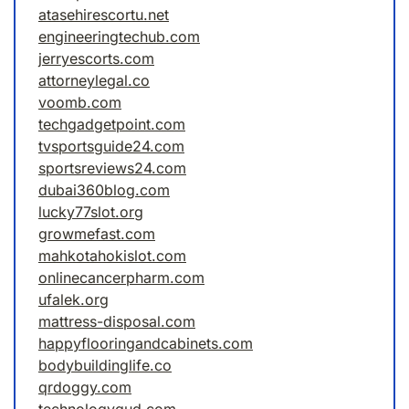
atasehirescortu.net
engineeringtechub.com
jerryescorts.com
attorneylegal.co
voomb.com
techgadgetpoint.com
tvsportsguide24.com
sportsreviews24.com
dubai360blog.com
lucky77slot.org
growmefast.com
mahkotahokislot.com
onlinecancerpharm.com
ufalek.org
mattress-disposal.com
happyflooringandcabinets.com
bodybuildinglife.co
qrdoggy.com