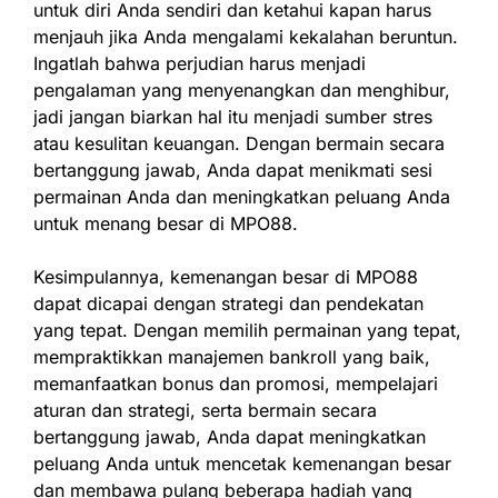
untuk diri Anda sendiri dan ketahui kapan harus
menjauh jika Anda mengalami kekalahan beruntun.
Ingatlah bahwa perjudian harus menjadi
pengalaman yang menyenangkan dan menghibur,
jadi jangan biarkan hal itu menjadi sumber stres
atau kesulitan keuangan. Dengan bermain secara
bertanggung jawab, Anda dapat menikmati sesi
permainan Anda dan meningkatkan peluang Anda
untuk menang besar di MPO88.
Kesimpulannya, kemenangan besar di MPO88
dapat dicapai dengan strategi dan pendekatan
yang tepat. Dengan memilih permainan yang tepat,
mempraktikkan manajemen bankroll yang baik,
memanfaatkan bonus dan promosi, mempelajari
aturan dan strategi, serta bermain secara
bertanggung jawab, Anda dapat meningkatkan
peluang Anda untuk mencetak kemenangan besar
dan membawa pulang beberapa hadiah yang