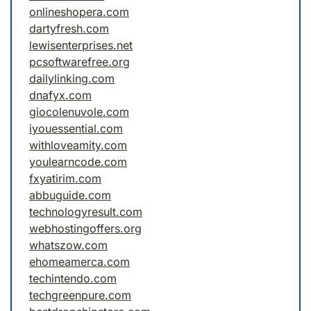
onlineshopera.com
dartyfresh.com
lewisenterprises.net
pcsoftwarefree.org
dailylinking.com
dnafyx.com
giocolenuvole.com
iyouessential.com
withloveamity.com
youlearncode.com
fxyatirim.com
abbuguide.com
technologyresult.com
webhostingoffers.org
whatszow.com
ehomeamerca.com
techintendo.com
techgreenpure.com