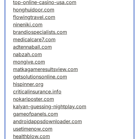
top-online-casino-usa.com
honghuidoor.com
flowingtravel.com
nineniki.com
brandiospecialists.com
medicalcare7.com
adtennaball.com
nabzah.com
mongive.com
matkagameresultsview.com
getsolutionsonline.com
hispinner.org
criticalinsurance.info
nokariposter.com
kalyan-guessing-nightplay.com
gameofpanels.com
androidappsdownloader.com
usetimenow.com
healthblow.com