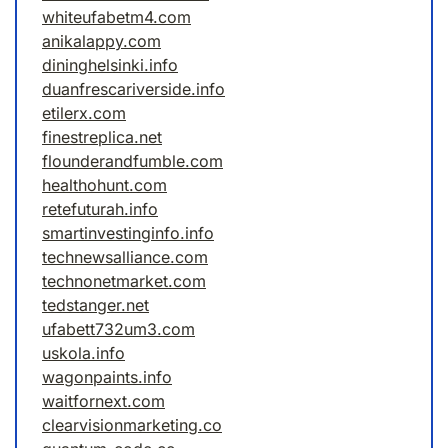
whiteufabetm4.com
anikalappy.com
dininghelsinki.info
duanfrescariverside.info
etilerx.com
finestreplica.net
flounderandfumble.com
healthohunt.com
retefuturah.info
smartinvestinginfo.info
technewsalliance.com
technonetmarket.com
tedstanger.net
ufabett732um3.com
uskola.info
wagonpaints.info
waitfornext.com
clearvisionmarketing.co