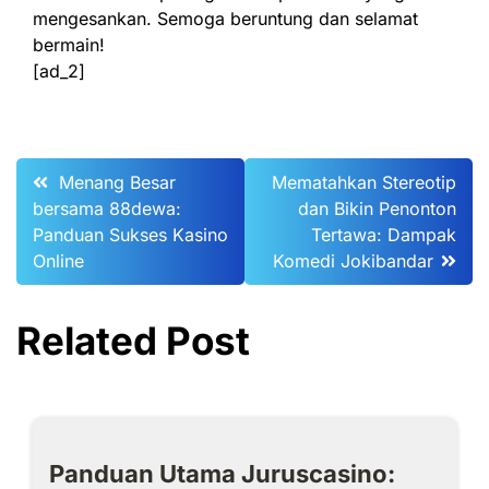
mengesankan. Semoga beruntung dan selamat
bermain!
[ad_2]
Post
Menang Besar
Mematahkan Stereotip
bersama 88dewa:
dan Bikin Penonton
navigation
Panduan Sukses Kasino
Tertawa: Dampak
Online
Komedi Jokibandar
Related Post
Panduan Utama Juruscasino: