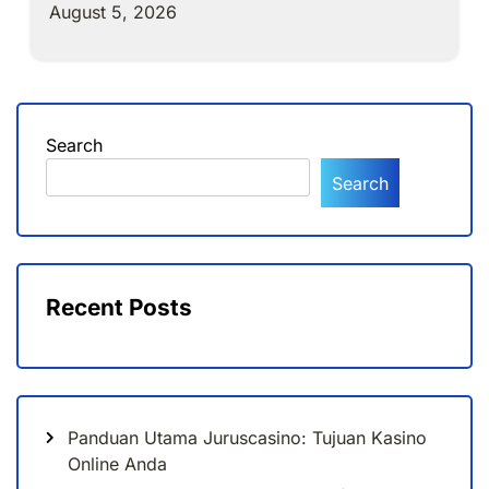
August 5, 2026
Search
Search
Recent Posts
Panduan Utama Juruscasino: Tujuan Kasino
Online Anda