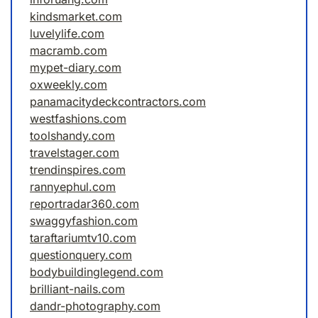
kindsmarket.com
luvelylife.com
macramb.com
mypet-diary.com
oxweekly.com
panamacitydeckcontractors.com
westfashions.com
toolshandy.com
travelstager.com
trendinspires.com
rannyephul.com
reportradar360.com
swaggyfashion.com
taraftariumtv10.com
questionquery.com
bodybuildinglegend.com
brilliant-nails.com
dandr-photography.com