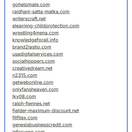
gohelpmate.com
rajdhani-satta-matka.com
writerscraft.net
elearning-childprotection.com
wrestling4mena.com
knowledgeforall.info
brand2lastio.com
usadigitalservices.com
socialhoppers.com
creativedream.net
n2315.com
getwebonline.com
onlyfansheaven.com
lky08.com
ralph-fiennes.net
fielder-maximum-discount.net
fitfllex.com
genesisbusinesscredit.com
inforuang.com