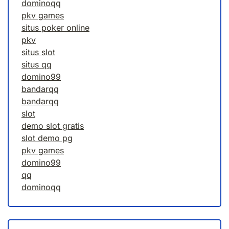
dominoqq
pkv games
situs poker online
pkv
situs slot
situs qq
domino99
bandarqq
bandarqq
slot
demo slot gratis
slot demo pg
pkv games
domino99
qq
dominoqq