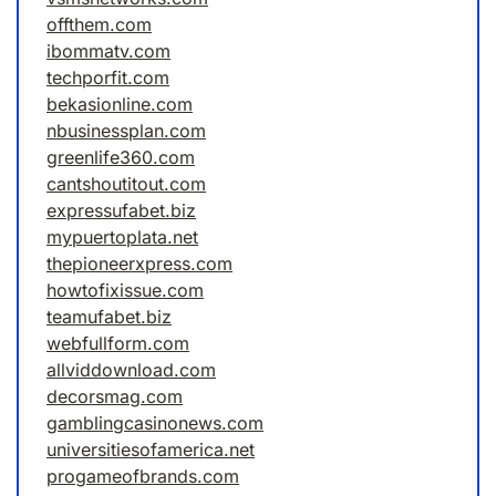
offthem.com
ibommatv.com
techporfit.com
bekasionline.com
nbusinessplan.com
greenlife360.com
cantshoutitout.com
expressufabet.biz
mypuertoplata.net
thepioneerxpress.com
howtofixissue.com
teamufabet.biz
webfullform.com
allviddownload.com
decorsmag.com
gamblingcasinonews.com
universitiesofamerica.net
progameofbrands.com