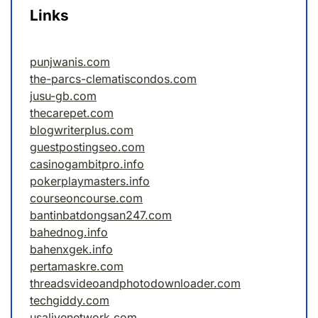
Links
punjwanis.com
the-parcs-clematiscondos.com
jusu-gb.com
thecarepet.com
blogwriterplus.com
guestpostingseo.com
casinogambitpro.info
pokerplaymasters.info
courseoncourse.com
bantinbatdongsan247.com
bahednog.info
bahenxgek.info
pertamaskre.com
threadsvideoandphotodownloader.com
techgiddy.com
usalivenetwork.com