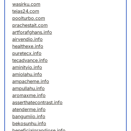
wasirku.com
tejas24.com
poolturbo.com
prachestait.com
artforafghans.info
airvendio.info
healthexe.info
puretecx.info
tecadvance.info
aminityio.info
amiolahu.info
ampacheme.info
ampullahu.info
aromaxme.info
asserthatecontrast.info
atenderme.info
bangumiio.info
bekosunhu.info
beneficialgrandiose.info