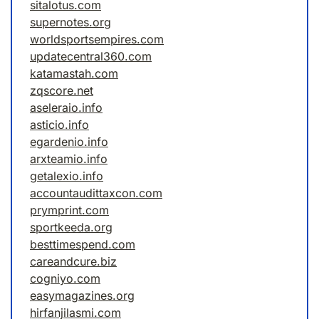
sitalotus.com
supernotes.org
worldsportsempires.com
updatecentral360.com
katamastah.com
zqscore.net
aseleraio.info
asticio.info
egardenio.info
arxteamio.info
getalexio.info
accountaudittaxcon.com
prymprint.com
sportkeeda.org
besttimespend.com
careandcure.biz
cogniyo.com
easymagazines.org
hirfanjilasmi.com