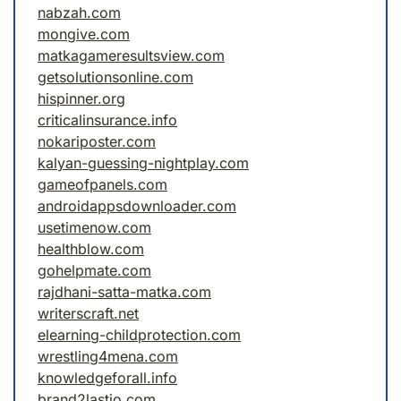
nabzah.com
mongive.com
matkagameresultsview.com
getsolutionsonline.com
hispinner.org
criticalinsurance.info
nokariposter.com
kalyan-guessing-nightplay.com
gameofpanels.com
androidappsdownloader.com
usetimenow.com
healthblow.com
gohelpmate.com
rajdhani-satta-matka.com
writerscraft.net
elearning-childprotection.com
wrestling4mena.com
knowledgeforall.info
brand2lastio.com