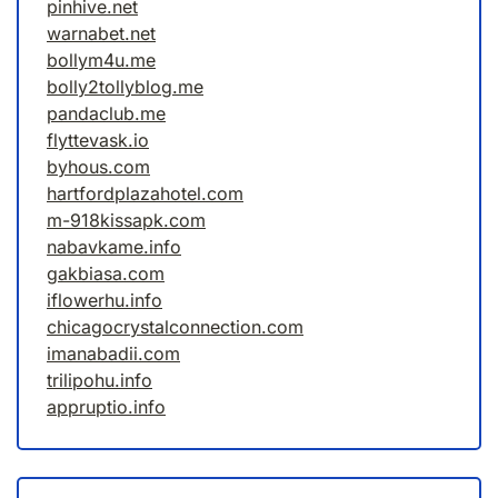
pinhive.net
warnabet.net
bollym4u.me
bolly2tollyblog.me
pandaclub.me
flyttevask.io
byhous.com
hartfordplazahotel.com
m-918kissapk.com
nabavkame.info
gakbiasa.com
iflowerhu.info
chicagocrystalconnection.com
imanabadii.com
trilipohu.info
appruptio.info