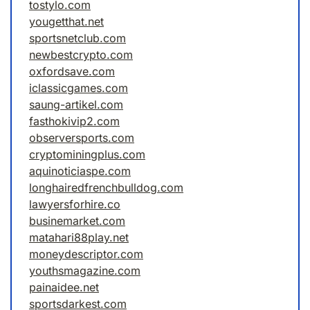
tostylo.com
yougetthat.net
sportsnetclub.com
newbestcrypto.com
oxfordsave.com
iclassicgames.com
saung-artikel.com
fasthokivip2.com
observersports.com
cryptominingplus.com
aquinoticiaspe.com
longhairedfrenchbulldog.com
lawyersforhire.co
businemarket.com
matahari88play.net
moneydescriptor.com
youthsmagazine.com
painaidee.net
sportsdarkest.com