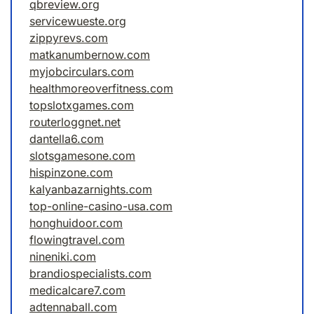
qbreview.org
servicewueste.org
zippyrevs.com
matkanumbernow.com
myjobcirculars.com
healthmoreoverfitness.com
topslotxgames.com
routerloggnet.net
dantella6.com
slotsgamesone.com
hispinzone.com
kalyanbazarnights.com
top-online-casino-usa.com
honghuidoor.com
flowingtravel.com
nineniki.com
brandiospecialists.com
medicalcare7.com
adtennaball.com