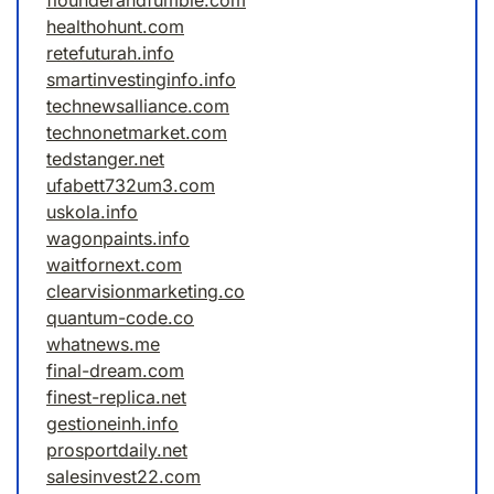
flounderandfumble.com
healthohunt.com
retefuturah.info
smartinvestinginfo.info
technewsalliance.com
technonetmarket.com
tedstanger.net
ufabett732um3.com
uskola.info
wagonpaints.info
waitfornext.com
clearvisionmarketing.co
quantum-code.co
whatnews.me
final-dream.com
finest-replica.net
gestioneinh.info
prosportdaily.net
salesinvest22.com