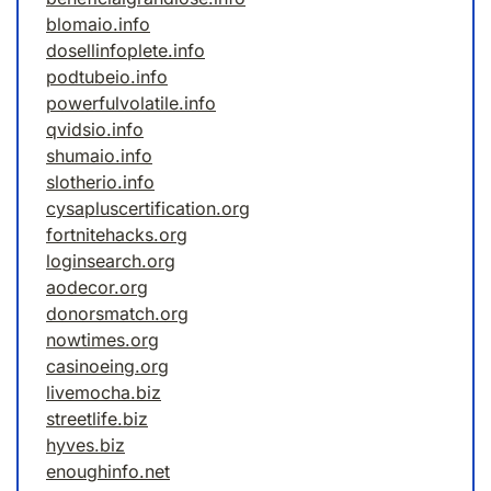
blomaio.info
dosellinfoplete.info
podtubeio.info
powerfulvolatile.info
qvidsio.info
shumaio.info
slotherio.info
cysapluscertification.org
fortnitehacks.org
loginsearch.org
aodecor.org
donorsmatch.org
nowtimes.org
casinoeing.org
livemocha.biz
streetlife.biz
hyves.biz
enoughinfo.net