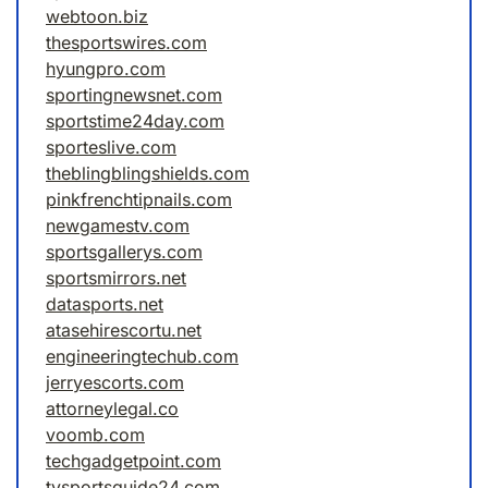
webtoon.biz
thesportswires.com
hyungpro.com
sportingnewsnet.com
sportstime24day.com
sporteslive.com
theblingblingshields.com
pinkfrenchtipnails.com
newgamestv.com
sportsgallerys.com
sportsmirrors.net
datasports.net
atasehirescortu.net
engineeringtechub.com
jerryescorts.com
attorneylegal.co
voomb.com
techgadgetpoint.com
tvsportsguide24.com