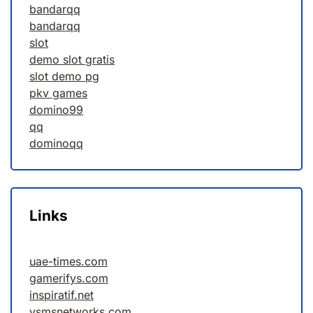
bandarqq
bandarqq
slot
demo slot gratis
slot demo pg
pkv games
domino99
qq
dominoqq
Links
uae-times.com
gamerifys.com
inspiratif.net
vsmsnetworks.com