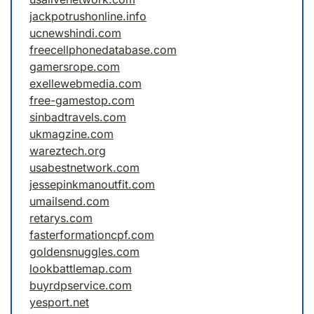
jackpotrushonline.info
ucnewshindi.com
freecellphonedatabase.com
gamersrope.com
exellewebmedia.com
free-gamestop.com
sinbadtravels.com
ukmagzine.com
wareztech.org
usabestnetwork.com
jessepinkmanoutfit.com
umailsend.com
retarys.com
fasterformationcpf.com
goldensnuggles.com
lookbattlemap.com
buyrdpservice.com
yesport.net