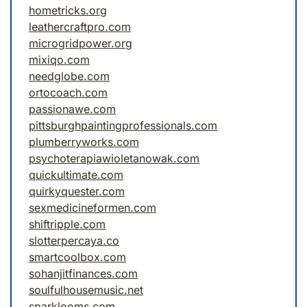
hometricks.org
leathercraftpro.com
microgridpower.org
mixiqo.com
needglobe.com
ortocoach.com
passionawe.com
pittsburghpaintingprofessionals.com
plumberryworks.com
psychoterapiawioletanowak.com
quickultimate.com
quirkyquester.com
sexmedicineformen.com
shiftripple.com
slotterpercaya.co
smartcoolbox.com
sohanjitfinances.com
soulfulhousemusic.net
sparklooms.com