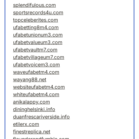
splendifulous.com
sportsrecords4u.com
topceleberites.com
ufabetting8m4.com
ufabetunionum3.com
ufabetvalueum3.com
ufabetvaultm7.com
ufabetvillageum7.com
ufabetvoicem3.com
waveufabetm4.com
wayang88.net
websiteufabetm4.com
whiteufabetm4.com
anikalappy.com
dininghelsinki.info
duanfrescariverside.info
etilerx.com
finestreplica.net