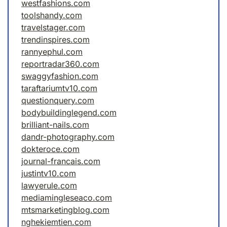
westfashions.com
toolshandy.com
travelstager.com
trendinspires.com
rannyephul.com
reportradar360.com
swaggyfashion.com
taraftariumtv10.com
questionquery.com
bodybuildinglegend.com
brilliant-nails.com
dandr-photography.com
dokteroce.com
journal-francais.com
justintv10.com
lawyerule.com
mediamingleseaco.com
mtsmarketingblog.com
nghekiemtien.com