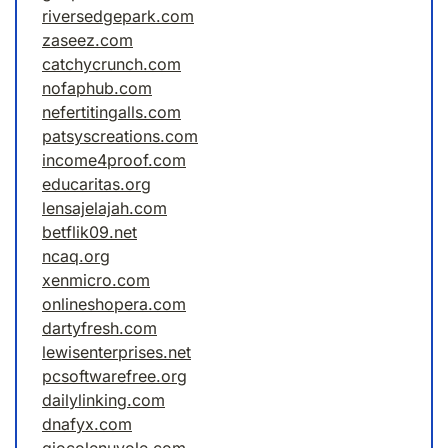
riversedgepark.com
zaseez.com
catchycrunch.com
nofaphub.com
nefertitingalls.com
patsyscreations.com
income4proof.com
educaritas.org
lensajelajah.com
betflik09.net
ncaq.org
xenmicro.com
onlineshopera.com
dartyfresh.com
lewisenterprises.net
pcsoftwarefree.org
dailylinking.com
dnafyx.com