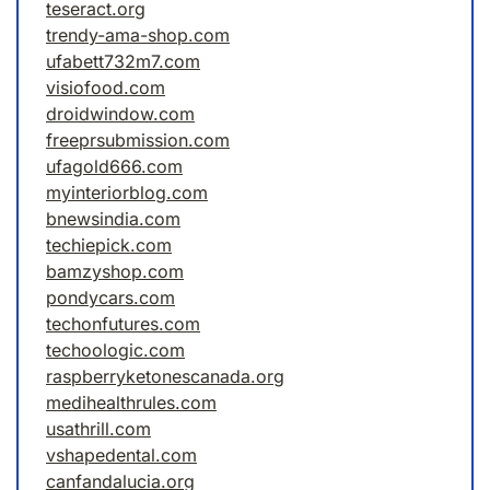
teseract.org
trendy-ama-shop.com
ufabett732m7.com
visiofood.com
droidwindow.com
freeprsubmission.com
ufagold666.com
myinteriorblog.com
bnewsindia.com
techiepick.com
bamzyshop.com
pondycars.com
techonfutures.com
techoologic.com
raspberryketonescanada.org
medihealthrules.com
usathrill.com
vshapedental.com
canfandalucia.org