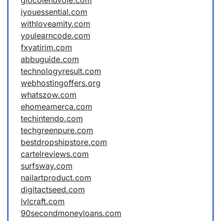
giocolenuvole.com
iyouessential.com
withloveamity.com
youlearncode.com
fxyatirim.com
abbuguide.com
technologyresult.com
webhostingoffers.org
whatszow.com
ehomeamerca.com
techintendo.com
techgreenpure.com
bestdropshipstore.com
cartelreviews.com
surfsway.com
nailartproduct.com
digitactseed.com
lvlcraft.com
90secondmoneyloans.com