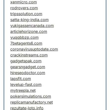
xenmicro.com
rodrovers.com
tripssolution.com
satta-king-india.com
yukigassencanada.com
articlehorizone.com
yuqqbbzp.com
7betagents6.com
coronavirusuptodate.com
crackinstreams.com
gadgetspak.com
gearsngadget.com
hireseodoctor.com
lapsfit.com
levelup-fast.com
mytreepla.net
pokersimulations.com
replicamanufactory.net
rezultate-loto.info