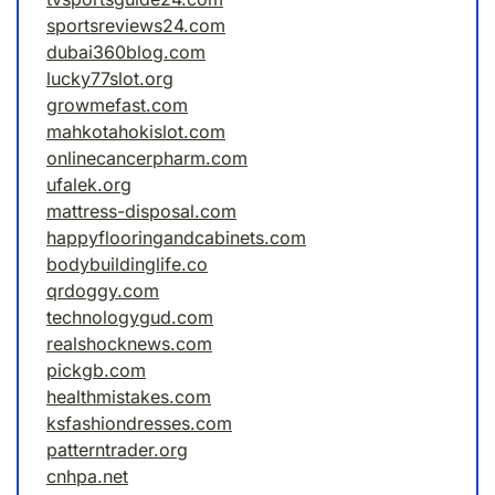
sportsreviews24.com
dubai360blog.com
lucky77slot.org
growmefast.com
mahkotahokislot.com
onlinecancerpharm.com
ufalek.org
mattress-disposal.com
happyflooringandcabinets.com
bodybuildinglife.co
qrdoggy.com
technologygud.com
realshocknews.com
pickgb.com
healthmistakes.com
ksfashiondresses.com
patterntrader.org
cnhpa.net