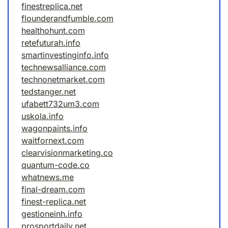
finestreplica.net
flounderandfumble.com
healthohunt.com
retefuturah.info
smartinvestinginfo.info
technewsalliance.com
technonetmarket.com
tedstanger.net
ufabett732um3.com
uskola.info
wagonpaints.info
waitfornext.com
clearvisionmarketing.co
quantum-code.co
whatnews.me
final-dream.com
finest-replica.net
gestioneinh.info
prosportdaily.net