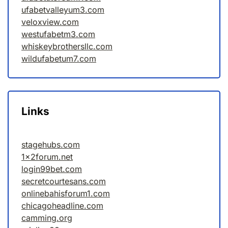
ufabetvalleyum3.com
veloxview.com
westufabetm3.com
whiskeybrothersllc.com
wildufabetum7.com
Links
stagehubs.com
1x2forum.net
login99bet.com
secretcourtesans.com
onlinebahisforum1.com
chicagoheadline.com
camming.org