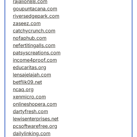
rajalion88.com
goupuntacana.com
riversedgepark.com
zaseez.com
catchycrunch.com
nofaphub.com
nefertitingalls.com
patsyscreations.com
income4proof.com
educaritas.org
lensajelajah.com
betflik09.net
ncaq.org
xenmicro.com
onlineshopera.com
dartyfresh.com
lewisenterprises.net
pcsoftwarefree.org
dailylinking.com