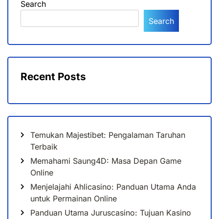
Search
Search
Recent Posts
Temukan Majestibet: Pengalaman Taruhan
Terbaik
Memahami Saung4D: Masa Depan Game
Online
Menjelajahi Ahlicasino: Panduan Utama Anda
untuk Permainan Online
Panduan Utama Juruscasino: Tujuan Kasino