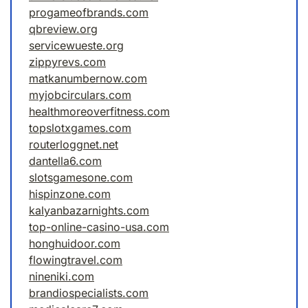
progameofbrands.com
qbreview.org
servicewueste.org
zippyrevs.com
matkanumbernow.com
myjobcirculars.com
healthmoreoverfitness.com
topslotxgames.com
routerloggnet.net
dantella6.com
slotsgamesone.com
hispinzone.com
kalyanbazarnights.com
top-online-casino-usa.com
honghuidoor.com
flowingtravel.com
nineniki.com
brandiospecialists.com