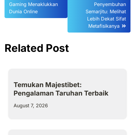
Gaming Menaklukkan
Penyembuhan
navigation
Dunia Online
Semarjitu: Melihat
Lebih Dekat Sifat
Metafisikanya
Related Post
Temukan Majestibet:
Pengalaman Taruhan Terbaik
August 7, 2026