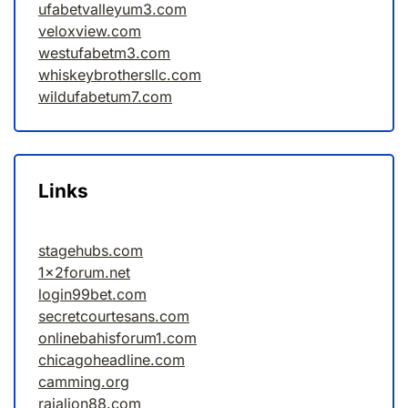
ufabetvalleyum3.com
veloxview.com
westufabetm3.com
whiskeybrothersllc.com
wildufabetum7.com
Links
stagehubs.com
1x2forum.net
login99bet.com
secretcourtesans.com
onlinebahisforum1.com
chicagoheadline.com
camming.org
rajalion88.com