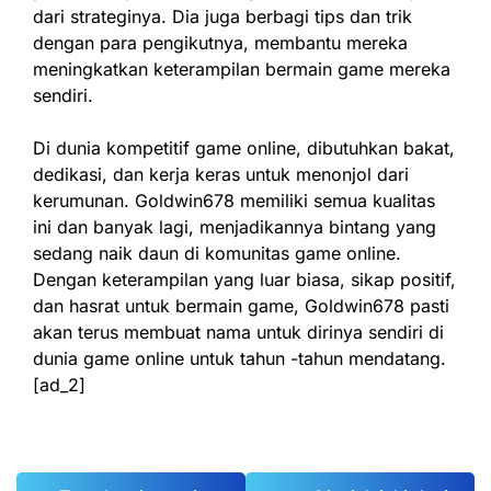
dari strateginya. Dia juga berbagi tips dan trik
dengan para pengikutnya, membantu mereka
meningkatkan keterampilan bermain game mereka
sendiri.
Di dunia kompetitif game online, dibutuhkan bakat,
dedikasi, dan kerja keras untuk menonjol dari
kerumunan. Goldwin678 memiliki semua kualitas
ini dan banyak lagi, menjadikannya bintang yang
sedang naik daun di komunitas game online.
Dengan keterampilan yang luar biasa, sikap positif,
dan hasrat untuk bermain game, Goldwin678 pasti
akan terus membuat nama untuk dirinya sendiri di
dunia game online untuk tahun -tahun mendatang.
[ad_2]