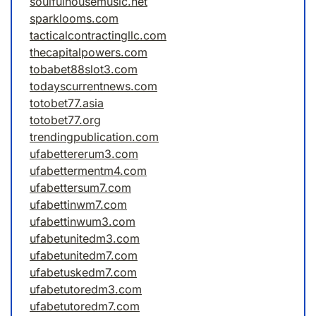
soulfulhousemusic.net
sparklooms.com
tacticalcontractingllc.com
thecapitalpowers.com
tobabet88slot3.com
todayscurrentnews.com
totobet77.asia
totobet77.org
trendingpublication.com
ufabettererum3.com
ufabettermentm4.com
ufabettersum7.com
ufabettinwm7.com
ufabettinwum3.com
ufabetunitedm3.com
ufabetunitedm7.com
ufabetuskedm7.com
ufabetutoredm3.com
ufabetutoredm7.com