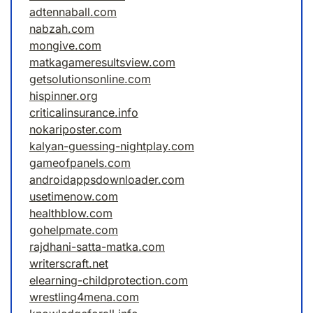
adtennaball.com
nabzah.com
mongive.com
matkagameresultsview.com
getsolutionsonline.com
hispinner.org
criticalinsurance.info
nokariposter.com
kalyan-guessing-nightplay.com
gameofpanels.com
androidappsdownloader.com
usetimenow.com
healthblow.com
gohelpmate.com
rajdhani-satta-matka.com
writerscraft.net
elearning-childprotection.com
wrestling4mena.com