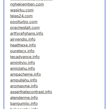
nghekiemtien.com
wasirku.com
tejas24.com
poolturbo.com
prachestait.com
artforafghans.info
airvendio.info
healthexe.info
puretecx.info
tecadvance.info
aminityio.info
amiolahu.info
ampacheme.info
ampullahu.info
aromaxme.info
asserthatecontrast.info
atenderme.info
bangumiio.info