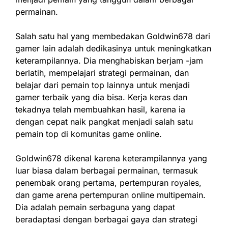
permainan.
Salah satu hal yang membedakan Goldwin678 dari
gamer lain adalah dedikasinya untuk meningkatkan
keterampilannya. Dia menghabiskan berjam -jam
berlatih, mempelajari strategi permainan, dan
belajar dari pemain top lainnya untuk menjadi
gamer terbaik yang dia bisa. Kerja keras dan
tekadnya telah membuahkan hasil, karena ia
dengan cepat naik pangkat menjadi salah satu
pemain top di komunitas game online.
Goldwin678 dikenal karena keterampilannya yang
luar biasa dalam berbagai permainan, termasuk
penembak orang pertama, pertempuran royales,
dan game arena pertempuran online multipemain.
Dia adalah pemain serbaguna yang dapat
beradaptasi dengan berbagai gaya dan strategi