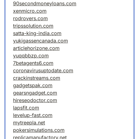
90secondmoneyloans.com
xenmicro.com
rodrovers.com
tripssolution.com
satta-king-india.com
yukigassencanada.com
articlehorizone.com
yuqqbbzp.com
7betagents6.com
coronavirusuptodate.com
crackinstreams.com
gadgetspak.com
gearsngadget.com
hireseodoctor.com
lapsfit.com
levelup-fast.com
mytreepla.net
pokersimulations.com
replicamanufactory.net