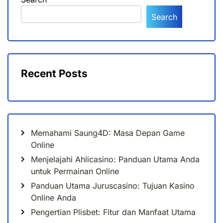
Search
Recent Posts
Memahami Saung4D: Masa Depan Game
Online
Menjelajahi Ahlicasino: Panduan Utama Anda
untuk Permainan Online
Panduan Utama Juruscasino: Tujuan Kasino
Online Anda
Pengertian Plisbet: Fitur dan Manfaat Utama