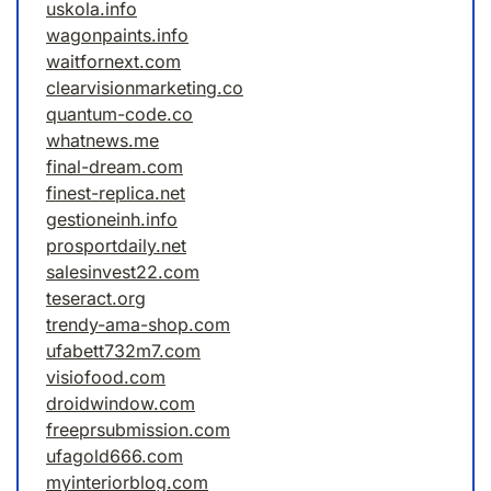
uskola.info
wagonpaints.info
waitfornext.com
clearvisionmarketing.co
quantum-code.co
whatnews.me
final-dream.com
finest-replica.net
gestioneinh.info
prosportdaily.net
salesinvest22.com
teseract.org
trendy-ama-shop.com
ufabett732m7.com
visiofood.com
droidwindow.com
freeprsubmission.com
ufagold666.com
myinteriorblog.com