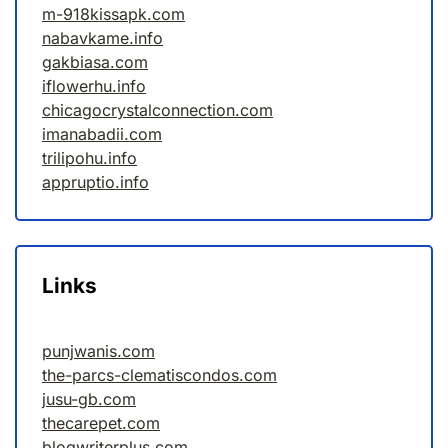
m-918kissapk.com
nabavkame.info
gakbiasa.com
iflowerhu.info
chicagocrystalconnection.com
imanabadii.com
trilipohu.info
appruptio.info
Links
punjwanis.com
the-parcs-clematiscondos.com
jusu-gb.com
thecarepet.com
blogwriterplus.com