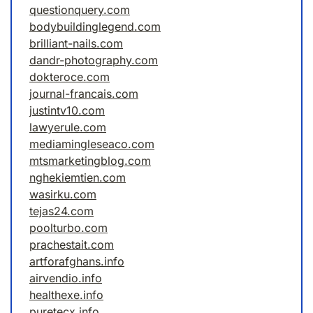
questionquery.com
bodybuildinglegend.com
brilliant-nails.com
dandr-photography.com
dokteroce.com
journal-francais.com
justintv10.com
lawyerule.com
mediamingleseaco.com
mtsmarketingblog.com
nghekiemtien.com
wasirku.com
tejas24.com
poolturbo.com
prachestait.com
artforafghans.info
airvendio.info
healthexe.info
puretecx.info