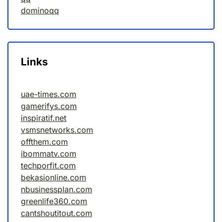
dominoqq
Links
uae-times.com
gamerifys.com
inspiratif.net
vsmsnetworks.com
offthem.com
ibommatv.com
techporfit.com
bekasionline.com
nbusinessplan.com
greenlife360.com
cantshoutitout.com