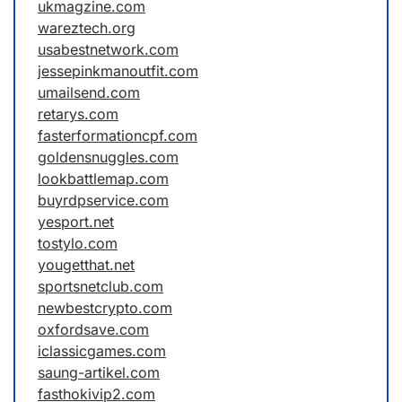
ukmagzine.com
wareztech.org
usabestnetwork.com
jessepinkmanoutfit.com
umailsend.com
retarys.com
fasterformationcpf.com
goldensnuggles.com
lookbattlemap.com
buyrdpservice.com
yesport.net
tostylo.com
yougetthat.net
sportsnetclub.com
newbestcrypto.com
oxfordsave.com
iclassicgames.com
saung-artikel.com
fasthokivip2.com