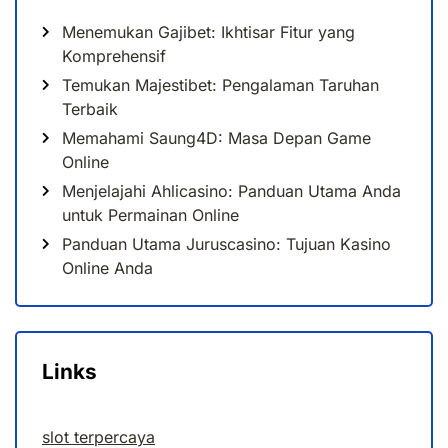
Menemukan Gajibet: Ikhtisar Fitur yang
Komprehensif
Temukan Majestibet: Pengalaman Taruhan
Terbaik
Memahami Saung4D: Masa Depan Game
Online
Menjelajahi Ahlicasino: Panduan Utama Anda
untuk Permainan Online
Panduan Utama Juruscasino: Tujuan Kasino
Online Anda
Links
slot terpercaya