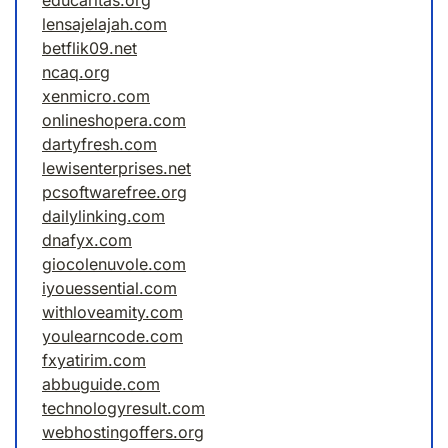
educaritas.org
lensajelajah.com
betflik09.net
ncaq.org
xenmicro.com
onlineshopera.com
dartyfresh.com
lewisenterprises.net
pcsoftwarefree.org
dailylinking.com
dnafyx.com
giocolenuvole.com
iyouessential.com
withloveamity.com
youlearncode.com
fxyatirim.com
abbuguide.com
technologyresult.com
webhostingoffers.org