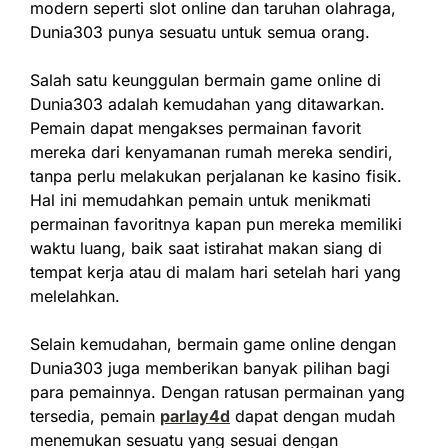
modern seperti slot online dan taruhan olahraga,
Dunia303 punya sesuatu untuk semua orang.
Salah satu keunggulan bermain game online di
Dunia303 adalah kemudahan yang ditawarkan.
Pemain dapat mengakses permainan favorit
mereka dari kenyamanan rumah mereka sendiri,
tanpa perlu melakukan perjalanan ke kasino fisik.
Hal ini memudahkan pemain untuk menikmati
permainan favoritnya kapan pun mereka memiliki
waktu luang, baik saat istirahat makan siang di
tempat kerja atau di malam hari setelah hari yang
melelahkan.
Selain kemudahan, bermain game online dengan
Dunia303 juga memberikan banyak pilihan bagi
para pemainnya. Dengan ratusan permainan yang
tersedia, pemain
parlay4d
dapat dengan mudah
menemukan sesuatu yang sesuai dengan