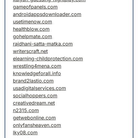
gameofpanels.com
androidappsdownloader.com
usetimenow.com
healthblow.com
gohelpmate.com
rajdhani-satta-matka.com
writerscraft.net
elearning-childprotection.com
wrestling4mena.com
knowledgeforall.info
brand2lastio.com
usadigitalservices.com
socialhoppers.com
creativedream.net
n2315.com
getwebonline.com
onlyfansheaven.com
lky08.com