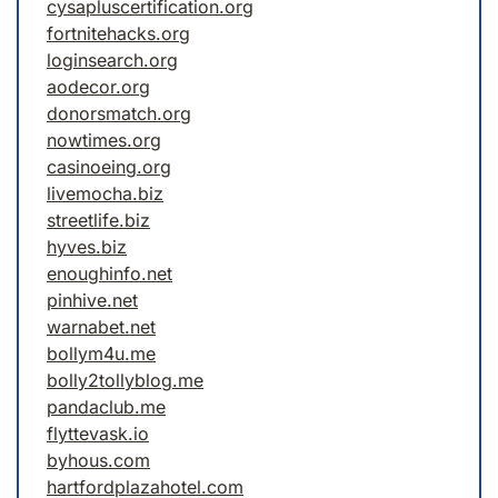
cysapluscertification.org
fortnitehacks.org
loginsearch.org
aodecor.org
donorsmatch.org
nowtimes.org
casinoeing.org
livemocha.biz
streetlife.biz
hyves.biz
enoughinfo.net
pinhive.net
warnabet.net
bollym4u.me
bolly2tollyblog.me
pandaclub.me
flyttevask.io
byhous.com
hartfordplazahotel.com