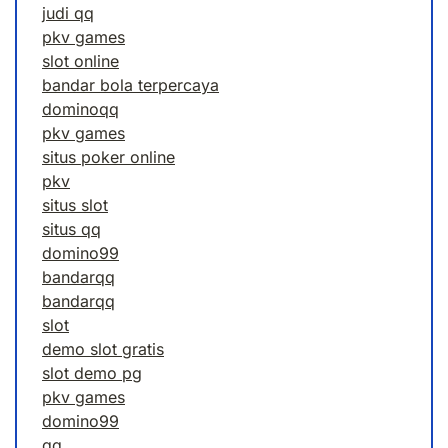
judi qq
pkv games
slot online
bandar bola terpercaya
dominoqq
pkv games
situs poker online
pkv
situs slot
situs qq
domino99
bandarqq
bandarqq
slot
demo slot gratis
slot demo pg
pkv games
domino99
qq