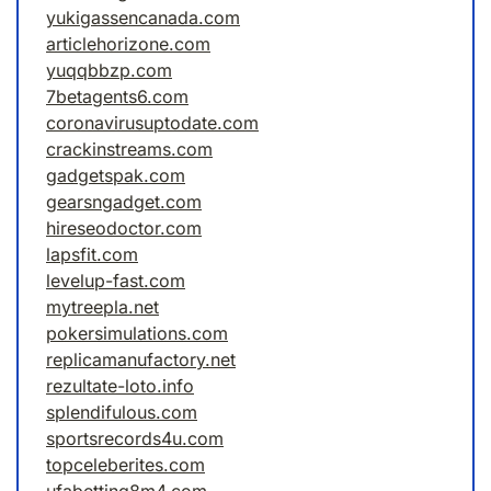
yukigassencanada.com
articlehorizone.com
yuqqbbzp.com
7betagents6.com
coronavirusuptodate.com
crackinstreams.com
gadgetspak.com
gearsngadget.com
hireseodoctor.com
lapsfit.com
levelup-fast.com
mytreepla.net
pokersimulations.com
replicamanufactory.net
rezultate-loto.info
splendifulous.com
sportsrecords4u.com
topceleberites.com