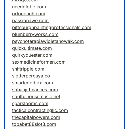
needglobe.com
ortocoach.com
passionawe.com
pittsburghpaintingprofessionals.com
plumberryworks.com
psychoterapiawioletanowak.com
quickultimate.com
quirkyquester.com
sexmedicineformen.com
shiftripple.com
slotterpercaya.co
smartcoolbox.com
sohanjitfinances.com
soulfulhousemusic.net
sparklooms.com
tacticalcontractingllc.com
thecapitalpowers.com
tobabet88slot3.com