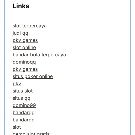
Links
slot terpercaya
judi qq
pkv games
slot online
bandar bola terpercaya
dominoqq
pkv games
situs poker online
pkv
situs slot
situs qq
domino99
bandarqq
bandarqq
slot
demo slot gratis