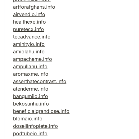
artforafghans.info
airvendio.info
healthexe.info
puretecx.info
tecadvance.info
aminityio.info
amiolahu.info
ampacheme.info
ampullahu.info
aromaxme.info
asserthatecontrast.info
atenderme.info
bangumiio.info
bekosunhu.info
beneficialgrandiose.info
blomaio.info
dosellinfoplete.info
podtubeio.info