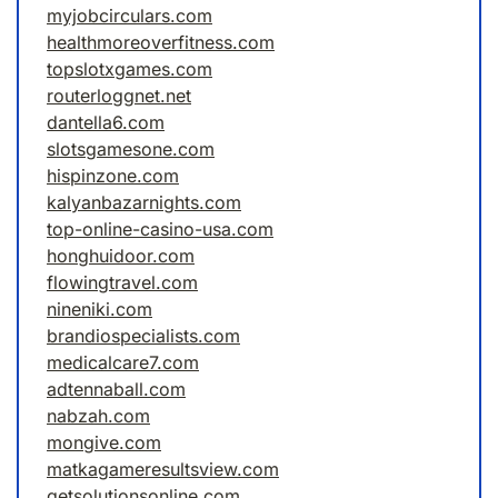
myjobcirculars.com
healthmoreoverfitness.com
topslotxgames.com
routerloggnet.net
dantella6.com
slotsgamesone.com
hispinzone.com
kalyanbazarnights.com
top-online-casino-usa.com
honghuidoor.com
flowingtravel.com
nineniki.com
brandiospecialists.com
medicalcare7.com
adtennaball.com
nabzah.com
mongive.com
matkagameresultsview.com
getsolutionsonline.com