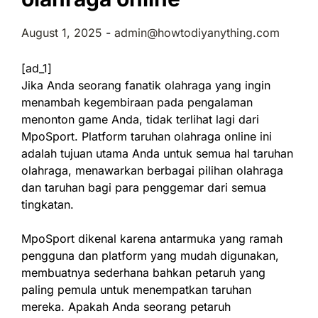
August 1, 2025
-
admin@howtodiyanything.com
[ad_1]
Jika Anda seorang fanatik olahraga yang ingin
menambah kegembiraan pada pengalaman
menonton game Anda, tidak terlihat lagi dari
MpoSport. Platform taruhan olahraga online ini
adalah tujuan utama Anda untuk semua hal taruhan
olahraga, menawarkan berbagai pilihan olahraga
dan taruhan bagi para penggemar dari semua
tingkatan.
MpoSport dikenal karena antarmuka yang ramah
pengguna dan platform yang mudah digunakan,
membuatnya sederhana bahkan petaruh yang
paling pemula untuk menempatkan taruhan
mereka. Apakah Anda seorang petaruh