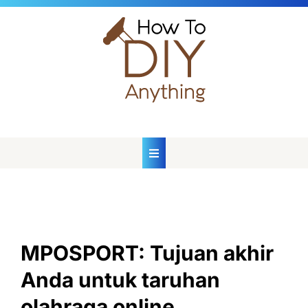
Skip
to
content
MPOSPORT: Tujuan akhir
Anda untuk taruhan
olahraga online