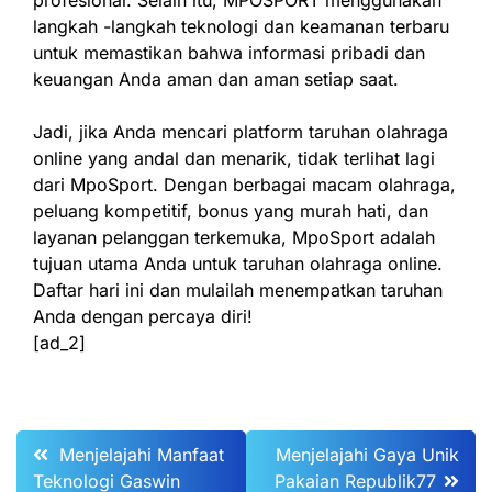
profesional. Selain itu, MPOSPORT menggunakan
langkah -langkah teknologi dan keamanan terbaru
untuk memastikan bahwa informasi pribadi dan
keuangan Anda aman dan aman setiap saat.
Jadi, jika Anda mencari platform taruhan olahraga
online yang andal dan menarik, tidak terlihat lagi
dari MpoSport. Dengan berbagai macam olahraga,
peluang kompetitif, bonus yang murah hati, dan
layanan pelanggan terkemuka, MpoSport adalah
tujuan utama Anda untuk taruhan olahraga online.
Daftar hari ini dan mulailah menempatkan taruhan
Anda dengan percaya diri!
[ad_2]
Post
Menjelajahi Manfaat
Menjelajahi Gaya Unik
Teknologi Gaswin
Pakaian Republik77