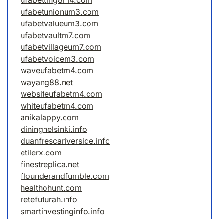
ufabetting8m4.com
ufabetunionum3.com
ufabetvalueum3.com
ufabetvaultm7.com
ufabetvillageum7.com
ufabetvoicem3.com
waveufabetm4.com
wayang88.net
websiteufabetm4.com
whiteufabetm4.com
anikalappy.com
dininghelsinki.info
duanfrescariverside.info
etilerx.com
finestreplica.net
flounderandfumble.com
healthohunt.com
retefuturah.info
smartinvestinginfo.info