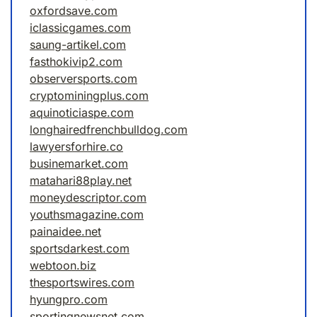
oxfordsave.com
iclassicgames.com
saung-artikel.com
fasthokivip2.com
observersports.com
cryptominingplus.com
aquinoticiaspe.com
longhairedfrenchbulldog.com
lawyersforhire.co
businemarket.com
matahari88play.net
moneydescriptor.com
youthsmagazine.com
painaidee.net
sportsdarkest.com
webtoon.biz
thesportswires.com
hyungpro.com
sportingnewsnet.com