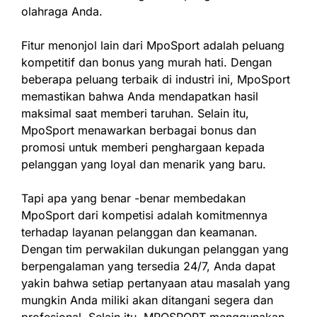
olahraga Anda.
Fitur menonjol lain dari MpoSport adalah peluang
kompetitif dan bonus yang murah hati. Dengan
beberapa peluang terbaik di industri ini, MpoSport
memastikan bahwa Anda mendapatkan hasil
maksimal saat memberi taruhan. Selain itu,
MpoSport menawarkan berbagai bonus dan
promosi untuk memberi penghargaan kepada
pelanggan yang loyal dan menarik yang baru.
Tapi apa yang benar -benar membedakan
MpoSport dari kompetisi adalah komitmennya
terhadap layanan pelanggan dan keamanan.
Dengan tim perwakilan dukungan pelanggan yang
berpengalaman yang tersedia 24/7, Anda dapat
yakin bahwa setiap pertanyaan atau masalah yang
mungkin Anda miliki akan ditangani segera dan