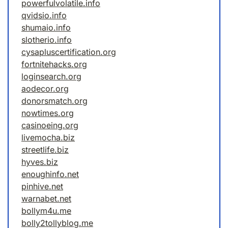
powerfulvolatile.info
qvidsio.info
shumaio.info
slotherio.info
cysapluscertification.org
fortnitehacks.org
loginsearch.org
aodecor.org
donorsmatch.org
nowtimes.org
casinoeing.org
livemocha.biz
streetlife.biz
hyves.biz
enoughinfo.net
pinhive.net
warnabet.net
bollym4u.me
bolly2tollyblog.me