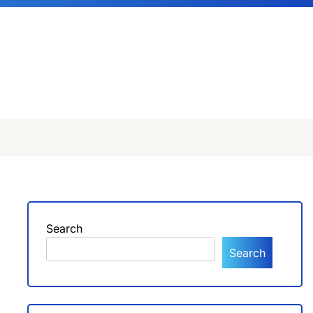
Search
Search