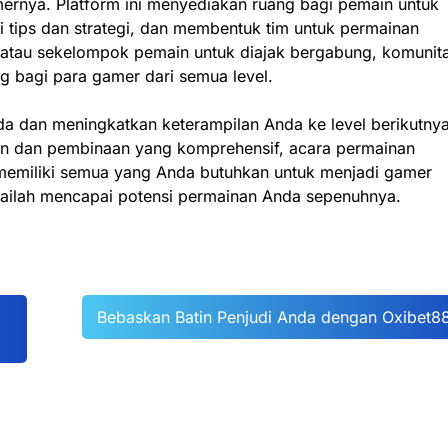
mernya. Platform ini menyediakan ruang bagi pemain untuk
i tips dan strategi, dan membentuk tim untuk permainan
n atau sekelompok pemain untuk diajak bergabung, komunit
 bagi para gamer dari semua level.
da dan meningkatkan keterampilan Anda ke level berikutnya
n dan pembinaan yang komprehensif, acara permainan
memiliki semua yang Anda butuhkan untuk menjadi gamer
ulailah mencapai potensi permainan Anda sepenuhnya.
Bebaskan Batin Penjudi Anda dengan Oxibet8