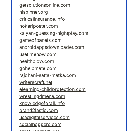
getsolutionsonline.com
hispinner.org
criticalinsurance.info
nokariposter.com
kalyan-guessing-nightplay.com
gameofpanels.com
androidappsdownloader.com
usetimenow.com
healthblow.com
gohelpmate.com
rajdhani-satta-matka.com
writerscraft.net
elearning-childprotection.com
wrestling4mena.com
knowledgeforall.info
brand2lastio.com
usadigitalservices.com
socialhoppers.com