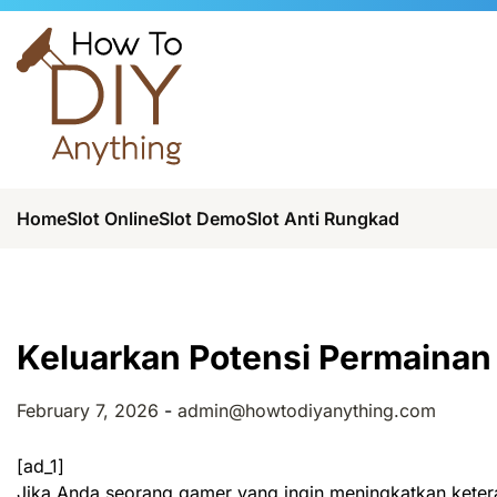
Skip
to
content
Home
Slot Online
Slot Demo
Slot Anti Rungkad
Keluarkan Potensi Permaina
February 7, 2026
-
admin@howtodiyanything.com
[ad_1]
Jika Anda seorang gamer yang ingin meningkatkan keter