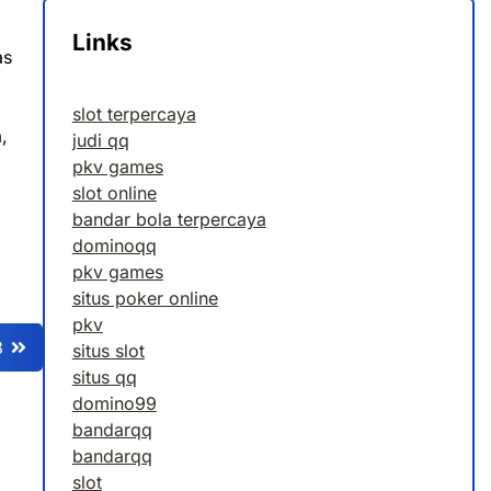
Links
as
slot terpercaya
,
judi qq
pkv games
slot online
bandar bola terpercaya
dominoqq
pkv games
situs poker online
pkv
8
situs slot
situs qq
domino99
bandarqq
bandarqq
slot