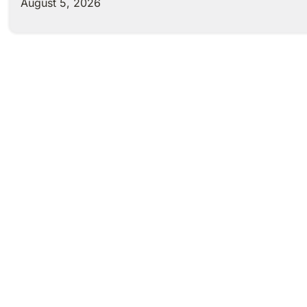
August 5, 2026