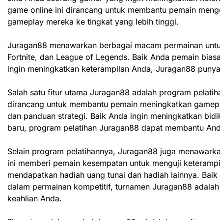
game online ini dirancang untuk membantu pemain men
gameplay mereka ke tingkat yang lebih tinggi.
Juragan88 menawarkan berbagai macam permainan untuk di
Fortnite, dan League of Legends. Baik Anda pemain bias
ingin meningkatkan keterampilan Anda, Juragan88 punya
Salah satu fitur utama Juragan88 adalah program pelat
dirancang untuk membantu pemain meningkatkan gameplay 
dan panduan strategi. Baik Anda ingin meningkatkan bid
baru, program pelatihan Juragan88 dapat membantu And
Selain program pelatihannya, Juragan88 juga menawarka
ini memberi pemain kesempatan untuk menguji keterampi
mendapatkan hadiah uang tunai dan hadiah lainnya. Bai
dalam permainan kompetitif, turnamen Juragan88 adalah
keahlian Anda.