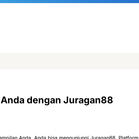
n Anda dengan Juragan88
ampilan Anda, Anda bisa mengunjungi Juragan88. Platform