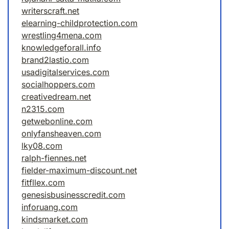
writerscraft.net
elearning-childprotection.com
wrestling4mena.com
knowledgeforall.info
brand2lastio.com
usadigitalservices.com
socialhoppers.com
creativedream.net
n2315.com
getwebonline.com
onlyfansheaven.com
lky08.com
ralph-fiennes.net
fielder-maximum-discount.net
fitfllex.com
genesisbusinesscredit.com
inforuang.com
kindsmarket.com