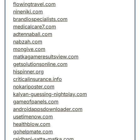
flowingtravel.com
nineniki.com
brandiospecialists.com
medicalcare7.com
adtennaball.com
nabzah.com
mongive.com
matkagameresultsview.com
getsolutionsonline.com
hispinner.org
criticalinsurance.info
nokariposter.com
kalyan-guessing-nightplay.com
gameofpanels.com
androidappsdownloader.com
usetimenow.com
healthblow.com
gohelpmate.com
rajdhani-satta-matka.com