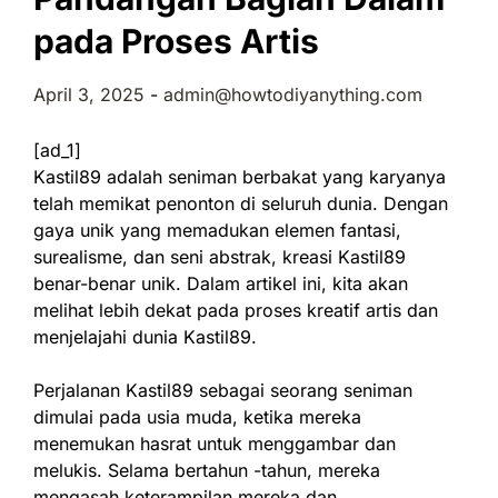
pada Proses Artis
April 3, 2025
-
admin@howtodiyanything.com
[ad_1]
Kastil89 adalah seniman berbakat yang karyanya
telah memikat penonton di seluruh dunia. Dengan
gaya unik yang memadukan elemen fantasi,
surealisme, dan seni abstrak, kreasi Kastil89
benar-benar unik. Dalam artikel ini, kita akan
melihat lebih dekat pada proses kreatif artis dan
menjelajahi dunia Kastil89.
Perjalanan Kastil89 sebagai seorang seniman
dimulai pada usia muda, ketika mereka
menemukan hasrat untuk menggambar dan
melukis. Selama bertahun -tahun, mereka
mengasah keterampilan mereka dan