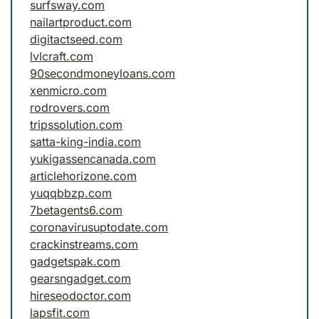
surfsway.com
nailartproduct.com
digitactseed.com
lvlcraft.com
90secondmoneyloans.com
xenmicro.com
rodrovers.com
tripssolution.com
satta-king-india.com
yukigassencanada.com
articlehorizone.com
yuqqbbzp.com
7betagents6.com
coronavirusuptodate.com
crackinstreams.com
gadgetspak.com
gearsngadget.com
hireseodoctor.com
lapsfit.com