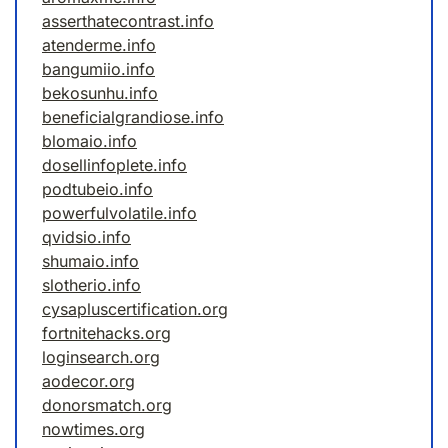
asserthatecontrast.info
atenderme.info
bangumiio.info
bekosunhu.info
beneficialgrandiose.info
blomaio.info
dosellinfoplete.info
podtubeio.info
powerfulvolatile.info
qvidsio.info
shumaio.info
slotherio.info
cysapluscertification.org
fortnitehacks.org
loginsearch.org
aodecor.org
donorsmatch.org
nowtimes.org