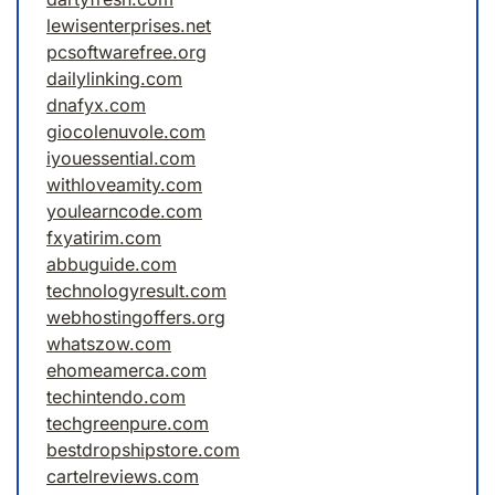
lewisenterprises.net
pcsoftwarefree.org
dailylinking.com
dnafyx.com
giocolenuvole.com
iyouessential.com
withloveamity.com
youlearncode.com
fxyatirim.com
abbuguide.com
technologyresult.com
webhostingoffers.org
whatszow.com
ehomeamerca.com
techintendo.com
techgreenpure.com
bestdropshipstore.com
cartelreviews.com