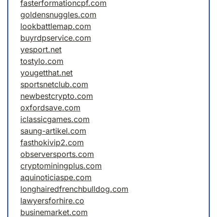
fasterformationcpf.com
goldensnuggles.com
lookbattlemap.com
buyrdpservice.com
yesport.net
tostylo.com
yougetthat.net
sportsnetclub.com
newbestcrypto.com
oxfordsave.com
iclassicgames.com
saung-artikel.com
fasthokivip2.com
observersports.com
cryptominingplus.com
aquinoticiaspe.com
longhairedfrenchbulldog.com
lawyersforhire.co
businemarket.com