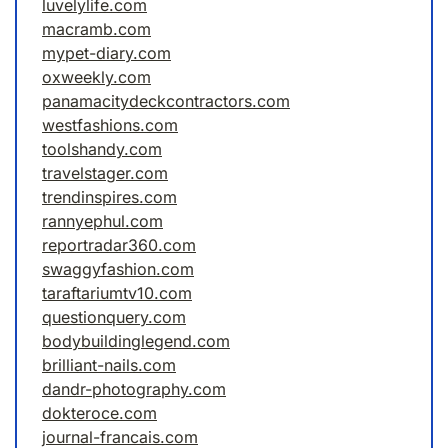
luvelylife.com
macramb.com
mypet-diary.com
oxweekly.com
panamacitydeckcontractors.com
westfashions.com
toolshandy.com
travelstager.com
trendinspires.com
rannyephul.com
reportradar360.com
swaggyfashion.com
taraftariumtv10.com
questionquery.com
bodybuildinglegend.com
brilliant-nails.com
dandr-photography.com
dokteroce.com
journal-francais.com