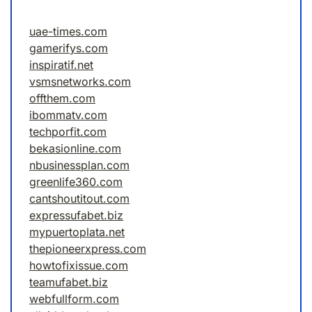
uae-times.com
gamerifys.com
inspiratif.net
vsmsnetworks.com
offthem.com
ibommatv.com
techporfit.com
bekasionline.com
nbusinessplan.com
greenlife360.com
cantshoutitout.com
expressufabet.biz
mypuertoplata.net
thepioneerxpress.com
howtofixissue.com
teamufabet.biz
webfullform.com