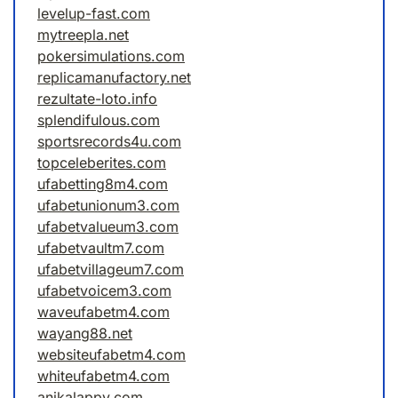
levelup-fast.com
mytreepla.net
pokersimulations.com
replicamanufactory.net
rezultate-loto.info
splendifulous.com
sportsrecords4u.com
topceleberites.com
ufabetting8m4.com
ufabetunionum3.com
ufabetvalueum3.com
ufabetvaultm7.com
ufabetvillageum7.com
ufabetvoicem3.com
waveufabetm4.com
wayang88.net
websiteufabetm4.com
whiteufabetm4.com
anikalappy.com