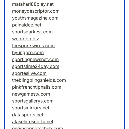
matahari88play.net
moneydescriptor.com
youthsmagazine.com
painaidee.net
sportsdarkest.com
webtoon.biz
thesportswires.com
hyungpro.com
sportingnewsnet.com
sportstime24day.com
sporteslive.com
theblingblingshields.com
pinkfrenchtipnails.com
newgamestv.com
sportsgallerys.com
sportsmirrors.net
datasports.net
atasehirescortu.net
engineeringtechub.com