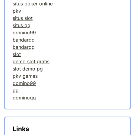
situs poker online
pkv
situs slot
situs qq
domino99
bandarqq
bandarqq
slot
demo slot gratis
slot demo pg
pkv games
domino99
qq
dominoqq
Links