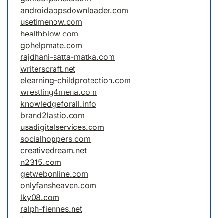
androidappsdownloader.com
usetimenow.com
healthblow.com
gohelpmate.com
rajdhani-satta-matka.com
writerscraft.net
elearning-childprotection.com
wrestling4mena.com
knowledgeforall.info
brand2lastio.com
usadigitalservices.com
socialhoppers.com
creativedream.net
n2315.com
getwebonline.com
onlyfansheaven.com
lky08.com
ralph-fiennes.net