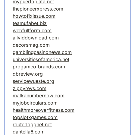
mypuertoplata.net
thepioneerxpress.com
howtofixissue.com
teamufabet.biz
webfullform.com
allviddownload.com
decorsmag.com
gamblingcasinonews.com
universitiesofamerica.net
progameofbrands.com
qbreview.org
servicewueste.org
zippyrevs.com
matkanumbernow.com
myjobcirculars.com
healthmoreoverfitness.com
topslotxgames.com
routerloggnet.net
dantella6.com