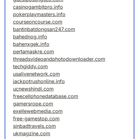
casinogambitpro.info
pokerplaymasters.info
courseoncourse.com
bantinbatdongsan247.com
bahednog.info
bahenxgek.info
pertamaskre.com
threadsvideoandphotodownloader.com
techgiddy.com
usalivenetwork.com
jackpotrushonline.info
ucnewshindi.com
freecellphonedatabase.com
gamersrope.com
exellewebmedia.com
free-gamestop.com
sinbadtravels.com
ukmagzine.com