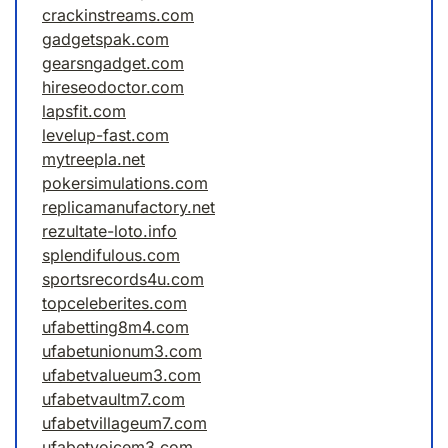
crackinstreams.com
gadgetspak.com
gearsngadget.com
hireseodoctor.com
lapsfit.com
levelup-fast.com
mytreepla.net
pokersimulations.com
replicamanufactory.net
rezultate-loto.info
splendifulous.com
sportsrecords4u.com
topceleberites.com
ufabetting8m4.com
ufabetunionum3.com
ufabetvalueum3.com
ufabetvaultm7.com
ufabetvillageum7.com
ufabetvoicem3.com