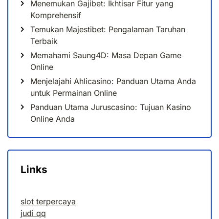
Menemukan Gajibet: Ikhtisar Fitur yang
Komprehensif
Temukan Majestibet: Pengalaman Taruhan
Terbaik
Memahami Saung4D: Masa Depan Game
Online
Menjelajahi Ahlicasino: Panduan Utama Anda
untuk Permainan Online
Panduan Utama Juruscasino: Tujuan Kasino
Online Anda
Links
slot terpercaya
judi qq