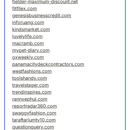
fielder-maximum-discount.net
fitfllex.com
genesisbusinesscredit.com
inforuang.com
kindsmarket.com
luvelylife.com
macramb.com
mypet-diary.com
oxweekly.com
panamacitydeckcontractors.com
westfashions.com
toolshandy.com
travelstager.com
trendinspires.com
rannyephul.com
reportradar360.com
swaggyfashion.com
taraftariumtv10.com
questionquery.com