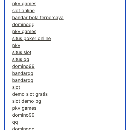
pkv games
slot online
bandar bola terpercaya
dominoqq
pkv games
situs poker online
pkv
situs slot
situs qq
domino99
bandarqq
bandarqq
slot
demo slot gratis
slot demo pg
pkv games
domino99
qq
dominoqq