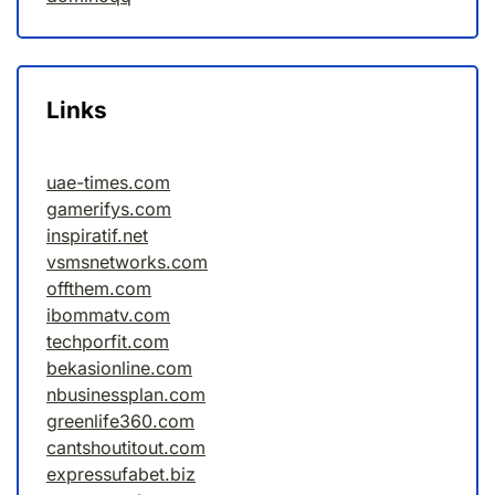
Links
uae-times.com
gamerifys.com
inspiratif.net
vsmsnetworks.com
offthem.com
ibommatv.com
techporfit.com
bekasionline.com
nbusinessplan.com
greenlife360.com
cantshoutitout.com
expressufabet.biz