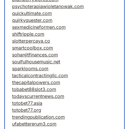
psychoterapiawioletanowak.com
quickultimate.com
quirkyquester.com
sexmedicineformen.com
shiftripple.com
slotterpercaya.co
smartcoolbox.com
sohanjitfinances.com
soulfulhousemusic.net
sparklooms.com
tacticalcontractingllc.com
thecapitalpowers.com
tobabet88slot3.com
todayscurrentnews.com
totobet77.asia
totobet77.org
trendingpublication.com
ufabettererum3.com