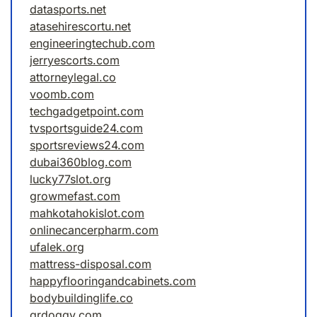
datasports.net
atasehirescortu.net
engineeringtechub.com
jerryescorts.com
attorneylegal.co
voomb.com
techgadgetpoint.com
tvsportsguide24.com
sportsreviews24.com
dubai360blog.com
lucky77slot.org
growmefast.com
mahkotahokislot.com
onlinecancerpharm.com
ufalek.org
mattress-disposal.com
happyflooringandcabinets.com
bodybuildinglife.co
qrdoggy.com