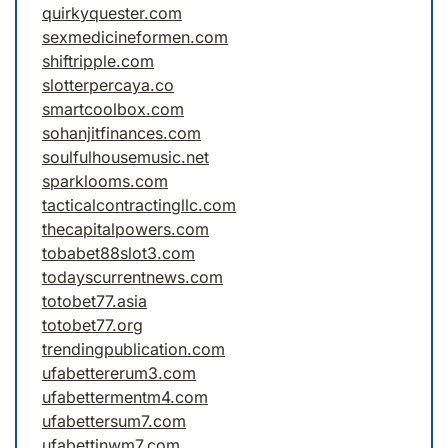
quirkyquester.com
sexmedicineformen.com
shiftripple.com
slotterpercaya.co
smartcoolbox.com
sohanjitfinances.com
soulfulhousemusic.net
sparklooms.com
tacticalcontractingllc.com
thecapitalpowers.com
tobabet88slot3.com
todayscurrentnews.com
totobet77.asia
totobet77.org
trendingpublication.com
ufabettererum3.com
ufabettermentm4.com
ufabettersum7.com
ufabettinwm7.com