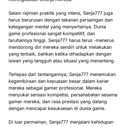
Selain rejimen praktik yang intens, Senja777 juga
harus berurusan dengan tekanan persaingan dan
ketegangan mental yang menyertainya. Dunia
game profesional sangat kompetitif, dan
taruhannya tinggi. Senja777 harus terus -menerus
mendorong diri mereka sendiri untuk melakukan
yang terbaik, bahkan ketika dihadapkan dengan
lawan yang tangguh atau situasi yang menantang.
Terlepas dari tantangannya, Senja777 menemukan
kegembiraan dan kepuasan besar dalam karier
mereka sebagai gamer profesional. Mereka
menyukai sensasi kompetisi, persahabatan sesama
gamer mereka, dan rasa prestasi yang datang
dengan mencapai kesuksesan di dunia game.
Di luar permainan, Senja777 menjalani kehidupan