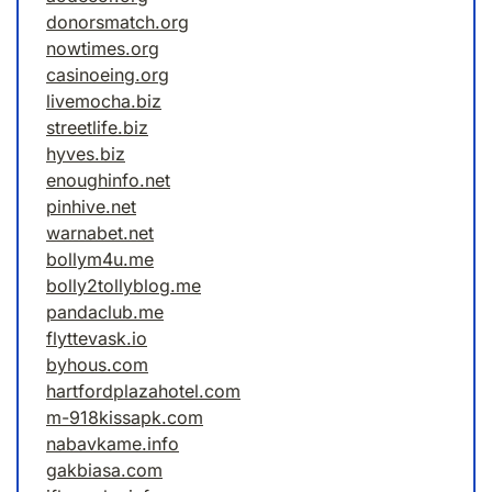
donorsmatch.org
nowtimes.org
casinoeing.org
livemocha.biz
streetlife.biz
hyves.biz
enoughinfo.net
pinhive.net
warnabet.net
bollym4u.me
bolly2tollyblog.me
pandaclub.me
flyttevask.io
byhous.com
hartfordplazahotel.com
m-918kissapk.com
nabavkame.info
gakbiasa.com