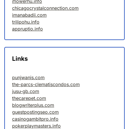
iflowerhu.info
chicagocrystalconnection.com
imanabadii.com
trilipohu.info
appruptio.info
Links
punjwanis.com
the-parcs-clematiscondos.com
jusu-gb.com
thecarepet.com
blogwriterplus.com
guestpostingseo.com
casinogambitpro.info
pokerplaymasters.info