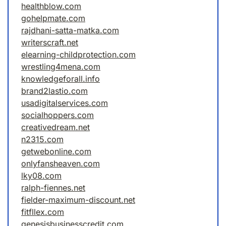
healthblow.com
gohelpmate.com
rajdhani-satta-matka.com
writerscraft.net
elearning-childprotection.com
wrestling4mena.com
knowledgeforall.info
brand2lastio.com
usadigitalservices.com
socialhoppers.com
creativedream.net
n2315.com
getwebonline.com
onlyfansheaven.com
lky08.com
ralph-fiennes.net
fielder-maximum-discount.net
fitfllex.com
genesisbusinesscredit.com