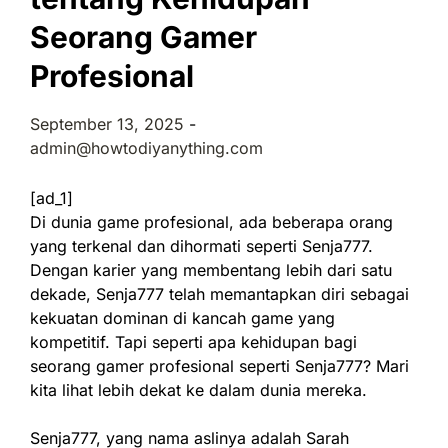
Seorang Gamer
Profesional
September 13, 2025
-
admin@howtodiyanything.com
[ad_1]
Di dunia game profesional, ada beberapa orang
yang terkenal dan dihormati seperti Senja777.
Dengan karier yang membentang lebih dari satu
dekade, Senja777 telah memantapkan diri sebagai
kekuatan dominan di kancah game yang
kompetitif. Tapi seperti apa kehidupan bagi
seorang gamer profesional seperti Senja777? Mari
kita lihat lebih dekat ke dalam dunia mereka.
Senja777, yang nama aslinya adalah Sarah