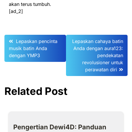
akan terus tumbuh.
[ad_2]
Post
Lepaskan pencinta
Lepaskan cahaya batin
musik batin Anda
Anda dengan aura123:
navigation
dengan YMP3
pendekatan
revolusioner untuk
perawatan diri
Related Post
Pengertian Dewi4D: Panduan