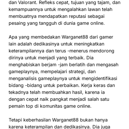
dan Valorant. Refleks cepat, tujuan yang tajam, dan
kemampuannya untuk mengalahkan lawan telah
membuatnya mendapatkan reputasi sebagai
pesaing yang tangguh di dunia game online.
Apa yang membedakan Warganet88 dari gamer
lain adalah dedikasinya untuk meningkatkan
keterampilannya dan terus -menerus mendorong
dirinya untuk menjadi yang terbaik. Dia
menghabiskan berjam -jam berlatih dan mengasah
gameplaynya, mempelajari strategi, dan
menganalisis gameplaynya untuk mengidentifikasi
bidang -bidang untuk perbaikan. Kerja keras dan
tekadnya telah membuahkan hasil, karena ia
dengan cepat naik pangkat menjadi salah satu
pemain top di komunitas game online.
Tetapi keberhasilan Warganet88 bukan hanya
karena keterampilan dan dedikasinya. Dia juga