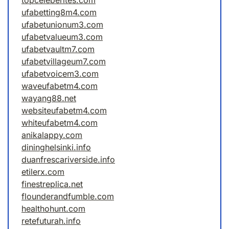
topceleberites.com
ufabetting8m4.com
ufabetunionum3.com
ufabetvalueum3.com
ufabetvaultm7.com
ufabetvillageum7.com
ufabetvoicem3.com
waveufabetm4.com
wayang88.net
websiteufabetm4.com
whiteufabetm4.com
anikalappy.com
dininghelsinki.info
duanfrescariverside.info
etilerx.com
finestreplica.net
flounderandfumble.com
healthohunt.com
retefuturah.info