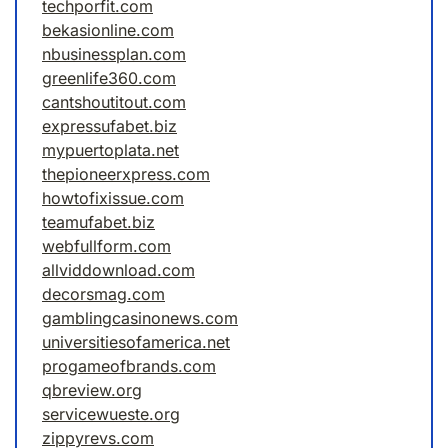
techporfit.com
bekasionline.com
nbusinessplan.com
greenlife360.com
cantshoutitout.com
expressufabet.biz
mypuertoplata.net
thepioneerxpress.com
howtofixissue.com
teamufabet.biz
webfullform.com
allviddownload.com
decorsmag.com
gamblingcasinonews.com
universitiesofamerica.net
progameofbrands.com
qbreview.org
servicewueste.org
zippyrevs.com