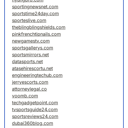
sportingnewsnet.com
sportstime24day.com
sporteslive.com
theblingblingshields.com
pinkfrenchtipnails.com
newgamestv.com
sportsgallerys.com
sportsmirrors.net
datasports.net
atasehirescortu.net
engineeringtechub.com
jerryescorts.com
attorneylegal.co
voomb.com
techgadgetpoint.com
tvsportsguide24.com
sportsreviews24.com
dubai360blog.com