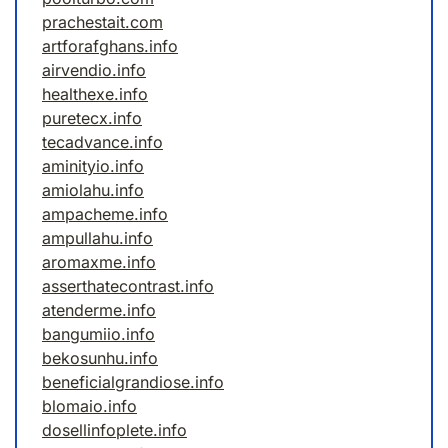
prachestait.com
artforafghans.info
airvendio.info
healthexe.info
puretecx.info
tecadvance.info
aminityio.info
amiolahu.info
ampacheme.info
ampullahu.info
aromaxme.info
asserthatecontrast.info
atenderme.info
bangumiio.info
bekosunhu.info
beneficialgrandiose.info
blomaio.info
dosellinfoplete.info