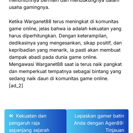
menontonnya bermain dan mendukungnya dalam
usaha gamingnya.
Ketika Warganet88 terus meningkat di komunitas
game online, jelas bahwa ia adalah kekuatan yang
harus diperhitungkan. Dengan keterampilan,
dedikasinya yang mengesankan, sikap positif, dan
kepribadian yang menarik, ia pasti akan membuat
dampak abadi pada dunia game online.
Mengawasi Warganet88 saat ia terus naik pangkat
dan memperkuat tempatnya sebagai bintang yang
sedang naik daun di komunitas game online.
[ad_2]
Post
Kekuatan dan
Lepaskan gamer batin
pengaruh raja
Anda dengan Agen89:
navigation
sepanjang sejarah
Tinjauan