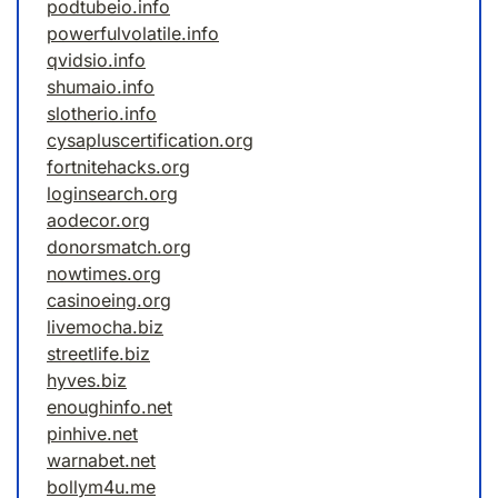
podtubeio.info
powerfulvolatile.info
qvidsio.info
shumaio.info
slotherio.info
cysapluscertification.org
fortnitehacks.org
loginsearch.org
aodecor.org
donorsmatch.org
nowtimes.org
casinoeing.org
livemocha.biz
streetlife.biz
hyves.biz
enoughinfo.net
pinhive.net
warnabet.net
bollym4u.me