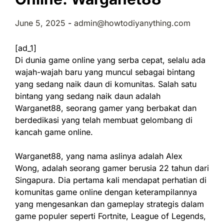
June 5, 2025
-
admin@howtodiyanything.com
[ad_1]
Di dunia game online yang serba cepat, selalu ada
wajah-wajah baru yang muncul sebagai bintang
yang sedang naik daun di komunitas. Salah satu
bintang yang sedang naik daun adalah
Warganet88, seorang gamer yang berbakat dan
berdedikasi yang telah membuat gelombang di
kancah game online.
Warganet88, yang nama aslinya adalah Alex
Wong, adalah seorang gamer berusia 22 tahun dari
Singapura. Dia pertama kali mendapat perhatian di
komunitas game online dengan keterampilannya
yang mengesankan dan gameplay strategis dalam
game populer seperti Fortnite, League of Legends,