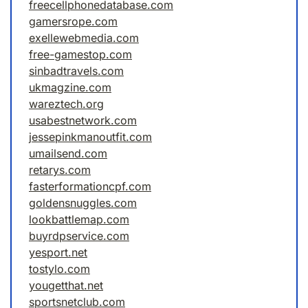
freecellphonedatabase.com
gamersrope.com
exellewebmedia.com
free-gamestop.com
sinbadtravels.com
ukmagzine.com
wareztech.org
usabestnetwork.com
jessepinkmanoutfit.com
umailsend.com
retarys.com
fasterformationcpf.com
goldensnuggles.com
lookbattlemap.com
buyrdpservice.com
yesport.net
tostylo.com
yougetthat.net
sportsnetclub.com