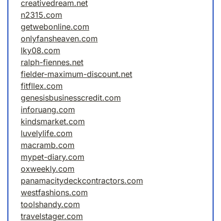
creativedream.net
n2315.com
getwebonline.com
onlyfansheaven.com
lky08.com
ralph-fiennes.net
fielder-maximum-discount.net
fitfllex.com
genesisbusinesscredit.com
inforuang.com
kindsmarket.com
luvelylife.com
macramb.com
mypet-diary.com
oxweekly.com
panamacitydeckcontractors.com
westfashions.com
toolshandy.com
travelstager.com