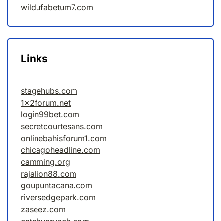
wildufabetum7.com
Links
stagehubs.com
1x2forum.net
login99bet.com
secretcourtesans.com
onlinebahisforum1.com
chicagoheadline.com
camming.org
rajalion88.com
goupuntacana.com
riversedgepark.com
zaseez.com