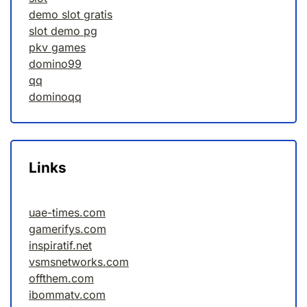
demo slot gratis
slot demo pg
pkv games
domino99
qq
dominoqq
Links
uae-times.com
gamerifys.com
inspiratif.net
vsmsnetworks.com
offthem.com
ibommatv.com