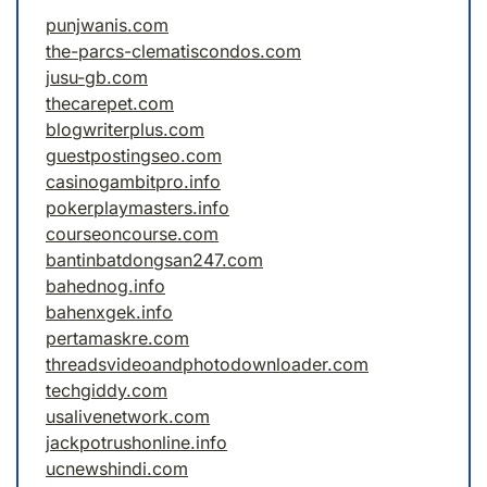
punjwanis.com
the-parcs-clematiscondos.com
jusu-gb.com
thecarepet.com
blogwriterplus.com
guestpostingseo.com
casinogambitpro.info
pokerplaymasters.info
courseoncourse.com
bantinbatdongsan247.com
bahednog.info
bahenxgek.info
pertamaskre.com
threadsvideoandphotodownloader.com
techgiddy.com
usalivenetwork.com
jackpotrushonline.info
ucnewshindi.com