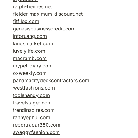
ralph-fiennes.net
fielder-maximum-discount.net
fitfllex.com
genesisbusinesscredit.com
inforuang.com
kindsmarket.com
luvelylife.com
macramb.com
mypet-diary.com
oxweekly.com
panamacitydeckcontractors.com
westfashions.com
toolshandy.com
travelstager.com
trendinspires.com
rannyephul.com
reportradar360.com
swaggyfashion.com