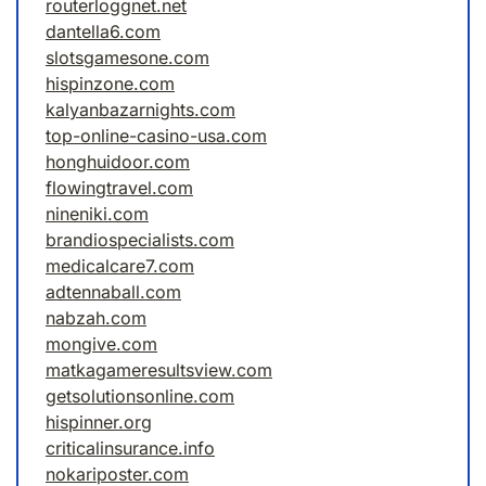
routerloggnet.net
dantella6.com
slotsgamesone.com
hispinzone.com
kalyanbazarnights.com
top-online-casino-usa.com
honghuidoor.com
flowingtravel.com
nineniki.com
brandiospecialists.com
medicalcare7.com
adtennaball.com
nabzah.com
mongive.com
matkagameresultsview.com
getsolutionsonline.com
hispinner.org
criticalinsurance.info
nokariposter.com