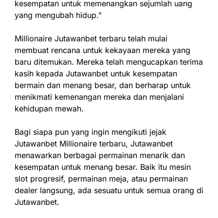
kesempatan untuk memenangkan sejumlah uang
yang mengubah hidup.”
Millionaire Jutawanbet terbaru telah mulai
membuat rencana untuk kekayaan mereka yang
baru ditemukan. Mereka telah mengucapkan terima
kasih kepada Jutawanbet untuk kesempatan
bermain dan menang besar, dan berharap untuk
menikmati kemenangan mereka dan menjalani
kehidupan mewah.
Bagi siapa pun yang ingin mengikuti jejak
Jutawanbet Millionaire terbaru, Jutawanbet
menawarkan berbagai permainan menarik dan
kesempatan untuk menang besar. Baik itu mesin
slot progresif, permainan meja, atau permainan
dealer langsung, ada sesuatu untuk semua orang di
Jutawanbet.