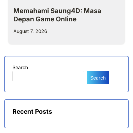
Memahami Saung4D: Masa
Depan Game Online
August 7, 2026
Search
Search
Recent Posts