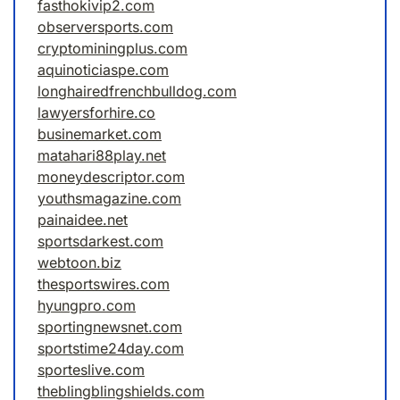
fasthokivip2.com
observersports.com
cryptominingplus.com
aquinoticiaspe.com
longhairedfrenchbulldog.com
lawyersforhire.co
businemarket.com
matahari88play.net
moneydescriptor.com
youthsmagazine.com
painaidee.net
sportsdarkest.com
webtoon.biz
thesportswires.com
hyungpro.com
sportingnewsnet.com
sportstime24day.com
sporteslive.com
theblingblingshields.com