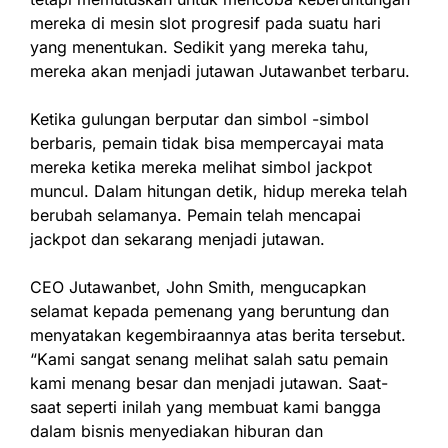
mereka di mesin slot progresif pada suatu hari
yang menentukan. Sedikit yang mereka tahu,
mereka akan menjadi jutawan Jutawanbet terbaru.
Ketika gulungan berputar dan simbol -simbol
berbaris, pemain tidak bisa mempercayai mata
mereka ketika mereka melihat simbol jackpot
muncul. Dalam hitungan detik, hidup mereka telah
berubah selamanya. Pemain telah mencapai
jackpot dan sekarang menjadi jutawan.
CEO Jutawanbet, John Smith, mengucapkan
selamat kepada pemenang yang beruntung dan
menyatakan kegembiraannya atas berita tersebut.
“Kami sangat senang melihat salah satu pemain
kami menang besar dan menjadi jutawan. Saat-
saat seperti inilah yang membuat kami bangga
dalam bisnis menyediakan hiburan dan