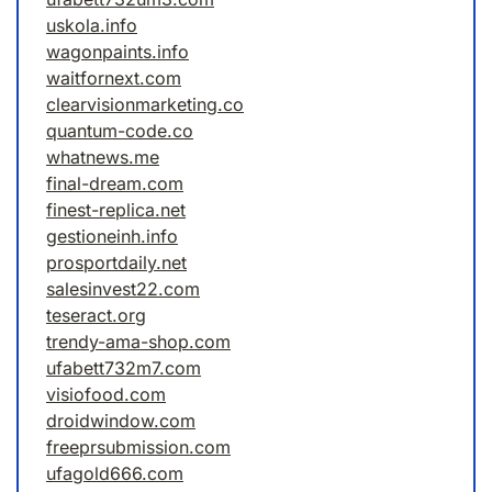
uskola.info
wagonpaints.info
waitfornext.com
clearvisionmarketing.co
quantum-code.co
whatnews.me
final-dream.com
finest-replica.net
gestioneinh.info
prosportdaily.net
salesinvest22.com
teseract.org
trendy-ama-shop.com
ufabett732m7.com
visiofood.com
droidwindow.com
freeprsubmission.com
ufagold666.com