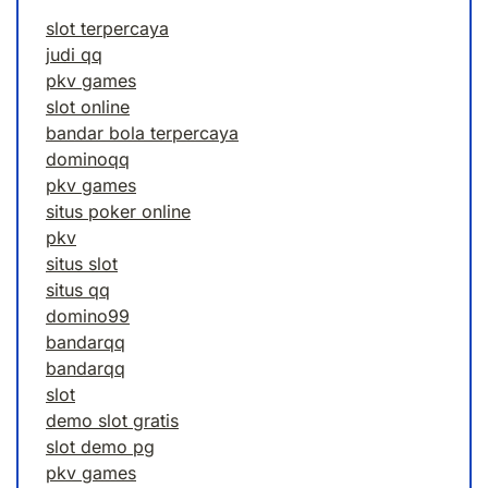
slot terpercaya
judi qq
pkv games
slot online
bandar bola terpercaya
dominoqq
pkv games
situs poker online
pkv
situs slot
situs qq
domino99
bandarqq
bandarqq
slot
demo slot gratis
slot demo pg
pkv games