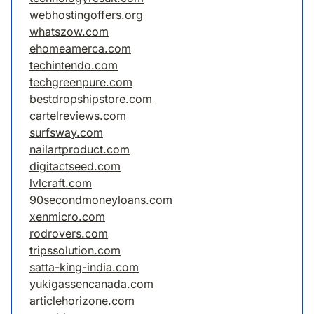
webhostingoffers.org
whatszow.com
ehomeamerca.com
techintendo.com
techgreenpure.com
bestdropshipstore.com
cartelreviews.com
surfsway.com
nailartproduct.com
digitactseed.com
lvlcraft.com
90secondmoneyloans.com
xenmicro.com
rodrovers.com
tripssolution.com
satta-king-india.com
yukigassencanada.com
articlehorizone.com