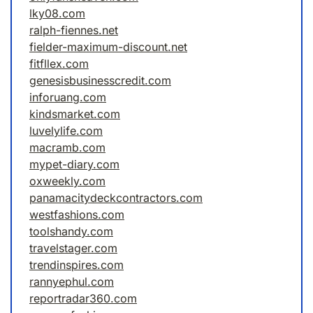
lky08.com
ralph-fiennes.net
fielder-maximum-discount.net
fitfllex.com
genesisbusinesscredit.com
inforuang.com
kindsmarket.com
luvelylife.com
macramb.com
mypet-diary.com
oxweekly.com
panamacitydeckcontractors.com
westfashions.com
toolshandy.com
travelstager.com
trendinspires.com
rannyephul.com
reportradar360.com