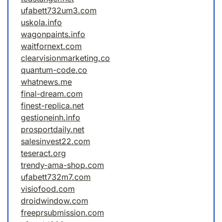
ufabett732um3.com
uskola.info
wagonpaints.info
waitfornext.com
clearvisionmarketing.co
quantum-code.co
whatnews.me
final-dream.com
finest-replica.net
gestioneinh.info
prosportdaily.net
salesinvest22.com
teseract.org
trendy-ama-shop.com
ufabett732m7.com
visiofood.com
droidwindow.com
freeprsubmission.com