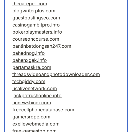
thecarepet.com
blogwriterplus.com
guestpostingseo.com
casinogambitpro.info
pokerplaymasters.info
courseoncourse.com
bantinbatdongsan247.com
bahednog.info
bahenxgek.info
pertamaskre.com
threadsvideoandphotodownloader.com
techgiddy.com
usalivenetwork.com
jackpotrushonline.info
ucnewshindi.com
freecellphonedatabase.com
gamersrope.com
exellewebmedia.com
free-gamestop.com