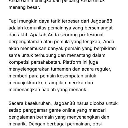
Anda dan meningkatkan peluang Anda untuk
menang besar.
Tapi mungkin daya tarik terbesar dari Jagoan88
adalah komunitas pemainnya yang bersemangat
dan aktif. Apakah Anda seorang profesional
berpengalaman atau pemula yang lengkap, Anda
akan menemukan banyak pemain yang berpikiran
sama untuk terhubung dan menantang dalam
kompetisi persahabatan. Platform ini juga
menyelenggarakan turnamen dan acara reguler,
memberi para pemain kesempatan untuk
menunjukkan keterampilan mereka dan
memenangkan hadiah yang menarik.
Secara keseluruhan, Jagoan88 harus dicoba untuk
setiap penggemar game online yang mencari
pengalaman bermain yang menyenangkan dan
menarik. Dengan berbagai permainan, opsi