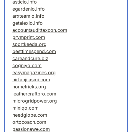
asticio.info
egardenio.info
arxteamio.info
getalexio.info
accountaudittaxcon.com
prymprint.com
sportkeeda.org
besttimespend.com
careandcure.biz
cogniyo.com
easymagazines.org
hirfanjilasmi.com
hometricks.org
leathercraftpro.com
microgridpower.org
mixiqo.com
needglobe.com
ortocoach.com
passionawe.com