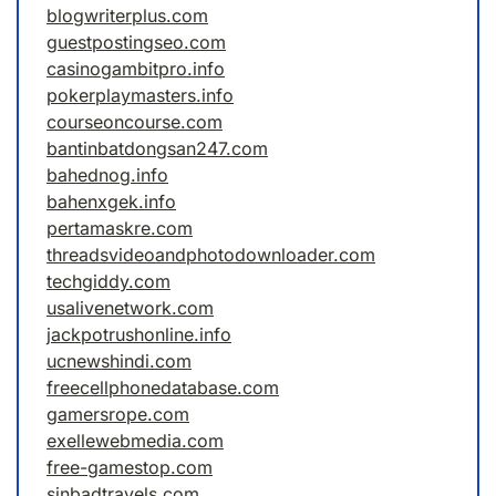
blogwriterplus.com
guestpostingseo.com
casinogambitpro.info
pokerplaymasters.info
courseoncourse.com
bantinbatdongsan247.com
bahednog.info
bahenxgek.info
pertamaskre.com
threadsvideoandphotodownloader.com
techgiddy.com
usalivenetwork.com
jackpotrushonline.info
ucnewshindi.com
freecellphonedatabase.com
gamersrope.com
exellewebmedia.com
free-gamestop.com
sinbadtravels.com