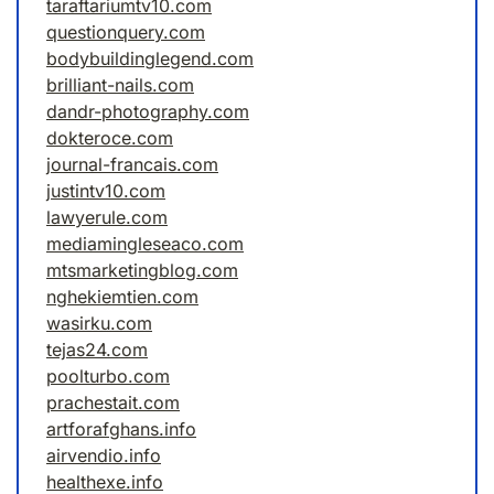
taraftariumtv10.com
questionquery.com
bodybuildinglegend.com
brilliant-nails.com
dandr-photography.com
dokteroce.com
journal-francais.com
justintv10.com
lawyerule.com
mediamingleseaco.com
mtsmarketingblog.com
nghekiemtien.com
wasirku.com
tejas24.com
poolturbo.com
prachestait.com
artforafghans.info
airvendio.info
healthexe.info