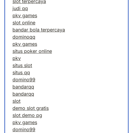
slot terpercaya
judi qq
pkv games
slot online
bandar bola terpercaya
dominoqq
pkv games
situs poker online
pkv
situs slot
situs qq
domino99
bandarqq
bandarqq
slot
demo slot gratis
slot demo pg
pkv games
domino99