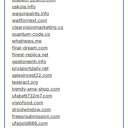
uskola.info
wagonpaints.info
waitfornext.com
clearvisionmarketing.co
quantum-code.co
whatnews.me
final-dream.com
finest-replica.net
gestioneinh.info
prosportdaily.net
salesinvest22.com
teseract.org
trendy-ama-shop.com
ufabett732m7.com
visiofood.com
droidwindow.com
freeprsubmission.com
ufagold666.com