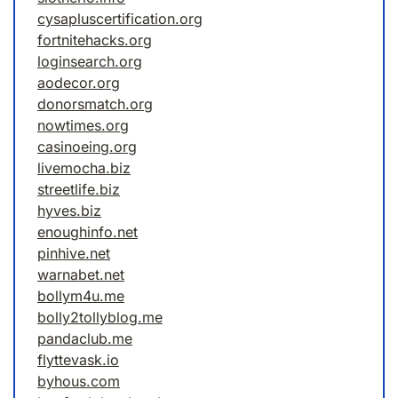
cysapluscertification.org
fortnitehacks.org
loginsearch.org
aodecor.org
donorsmatch.org
nowtimes.org
casinoeing.org
livemocha.biz
streetlife.biz
hyves.biz
enoughinfo.net
pinhive.net
warnabet.net
bollym4u.me
bolly2tollyblog.me
pandaclub.me
flyttevask.io
byhous.com