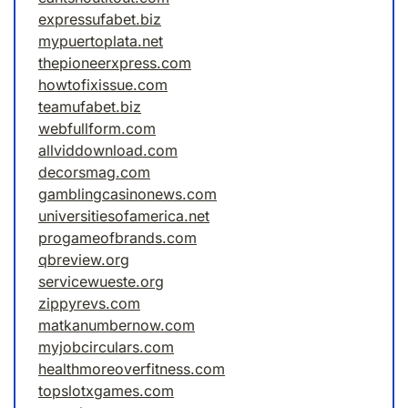
expressufabet.biz
mypuertoplata.net
thepioneerxpress.com
howtofixissue.com
teamufabet.biz
webfullform.com
allviddownload.com
decorsmag.com
gamblingcasinonews.com
universitiesofamerica.net
progameofbrands.com
qbreview.org
servicewueste.org
zippyrevs.com
matkanumbernow.com
myjobcirculars.com
healthmoreoverfitness.com
topslotxgames.com