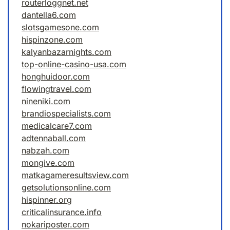
routerloggnet.net
dantella6.com
slotsgamesone.com
hispinzone.com
kalyanbazarnights.com
top-online-casino-usa.com
honghuidoor.com
flowingtravel.com
nineniki.com
brandiospecialists.com
medicalcare7.com
adtennaball.com
nabzah.com
mongive.com
matkagameresultsview.com
getsolutionsonline.com
hispinner.org
criticalinsurance.info
nokariposter.com