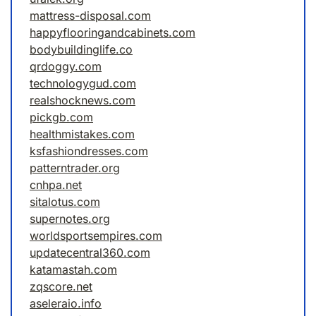
mattress-disposal.com
happyflooringandcabinets.com
bodybuildinglife.co
qrdoggy.com
technologygud.com
realshocknews.com
pickgb.com
healthmistakes.com
ksfashiondresses.com
patterntrader.org
cnhpa.net
sitalotus.com
supernotes.org
worldsportsempires.com
updatecentral360.com
katamastah.com
zqscore.net
aseleraio.info