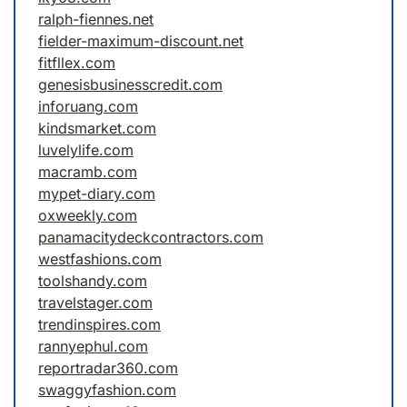
ralph-fiennes.net
fielder-maximum-discount.net
fitfllex.com
genesisbusinesscredit.com
inforuang.com
kindsmarket.com
luvelylife.com
macramb.com
mypet-diary.com
oxweekly.com
panamacitydeckcontractors.com
westfashions.com
toolshandy.com
travelstager.com
trendinspires.com
rannyephul.com
reportradar360.com
swaggyfashion.com