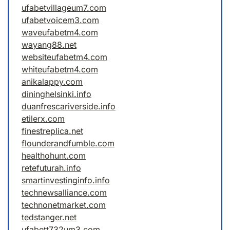
ufabetvillageum7.com
ufabetvoicem3.com
waveufabetm4.com
wayang88.net
websiteufabetm4.com
whiteufabetm4.com
anikalappy.com
dininghelsinki.info
duanfrescariverside.info
etilerx.com
finestreplica.net
flounderandfumble.com
healthohunt.com
retefuturah.info
smartinvestinginfo.info
technewsalliance.com
technonetmarket.com
tedstanger.net
ufabett732um3.com