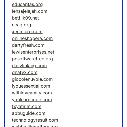
educaritas.org
lensajelajah.com
betflik09.net
ncaq.org
xenmicro.com
onlineshopera.com
dartyfresh.com
lewisenterprises.net
pcsoftwarefree.org
dailylinking.com
dnafyx.com
giocolenuvole.com
iyouessential.com
withloveamity.com
youlearncode.com
fxyatirim.com
abbuguide.com
technologyresult.com
webhostingoffers.org