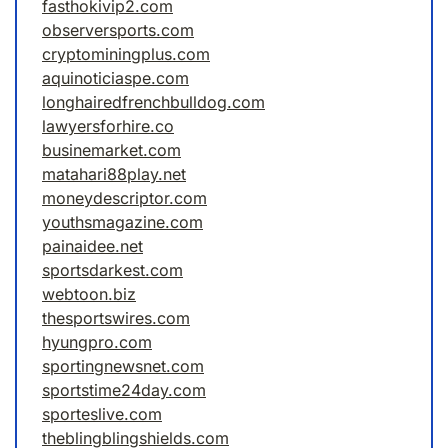
fasthokivip2.com
observersports.com
cryptominingplus.com
aquinoticiaspe.com
longhairedfrenchbulldog.com
lawyersforhire.co
businemarket.com
matahari88play.net
moneydescriptor.com
youthsmagazine.com
painaidee.net
sportsdarkest.com
webtoon.biz
thesportswires.com
hyungpro.com
sportingnewsnet.com
sportstime24day.com
sporteslive.com
theblingblingshields.com