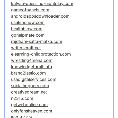
kalyan-guessing-nightplay.com
gameofpanels.com
androidappsdownloader.com
usetimenow.com
healthblow.com
gohelpmate.com
rajdhani-satta-matka.com
writerscraft.net
elearning-childprotection.com
wrestling4mena.com
knowledgeforall.info
brand2lastio.com
usadigitalservices.com
socialhoppers.com
creativedream.net
n2315.com
getwebonline.com
onlyfansheaven.com
lky08.com