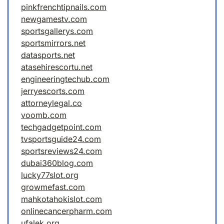
pinkfrenchtipnails.com
newgamestv.com
sportsgallerys.com
sportsmirrors.net
datasports.net
atasehirescortu.net
engineeringtechub.com
jerryescorts.com
attorneylegal.co
voomb.com
techgadgetpoint.com
tvsportsguide24.com
sportsreviews24.com
dubai360blog.com
lucky77slot.org
growmefast.com
mahkotahokislot.com
onlinecancerpharm.com
ufalek.org