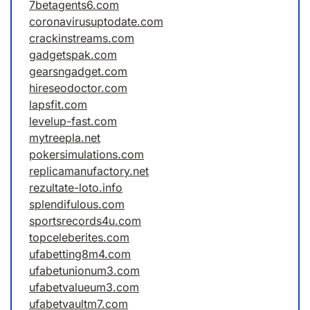
7betagents6.com
coronavirusuptodate.com
crackinstreams.com
gadgetspak.com
gearsngadget.com
hireseodoctor.com
lapsfit.com
levelup-fast.com
mytreepla.net
pokersimulations.com
replicamanufactory.net
rezultate-loto.info
splendifulous.com
sportsrecords4u.com
topceleberites.com
ufabetting8m4.com
ufabetunionum3.com
ufabetvalueum3.com
ufabetvaultm7.com