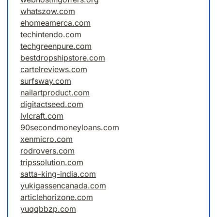
whatszow.com
ehomeamerca.com
techintendo.com
techgreenpure.com
bestdropshipstore.com
cartelreviews.com
surfsway.com
nailartproduct.com
digitactseed.com
lvlcraft.com
90secondmoneyloans.com
xenmicro.com
rodrovers.com
tripssolution.com
satta-king-india.com
yukigassencanada.com
articlehorizone.com
yuqqbbzp.com