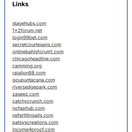
Links
stagehubs.com
1x2forum.net
login99bet.com
secretcourtesans.com
onlinebahisforum1.com
chicagoheadline.com
camming.org
rajalion88.com
goupuntacana.com
riversedgepark.com
zaseez.com
catchycrunch.com
nofaphub.com
nefertitingalls.com
patsyscreations.com
income4proof.com