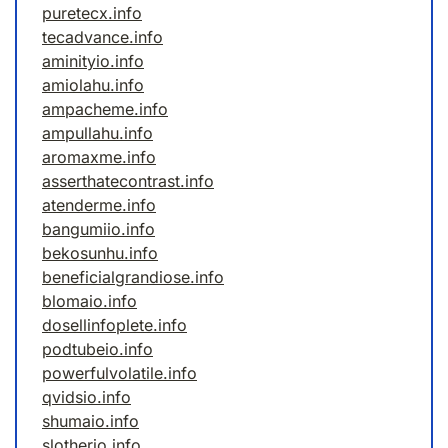
puretecx.info
tecadvance.info
aminityio.info
amiolahu.info
ampacheme.info
ampullahu.info
aromaxme.info
asserthatecontrast.info
atenderme.info
bangumiio.info
bekosunhu.info
beneficialgrandiose.info
blomaio.info
dosellinfoplete.info
podtubeio.info
powerfulvolatile.info
qvidsio.info
shumaio.info
slotherio.info