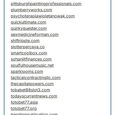
pittsburghpaintingprofessionals.com
plumberryworks.com
psychoterapiawioletanowak.com
quickultimate.com
quirkyquester.com
sexmedicineformen.com
shiftripple.com
slotterpercaya.co
smartcoolbox.com
sohanjitfinances.com
soulfulhousemusic.net
sparklooms.com
tacticalcontractingllc.com
thecapitalpowers.com
tobabet88slot3.com
todayscurrentnews.com
totobet77.asia
totobet77.org
trendingpublication.com