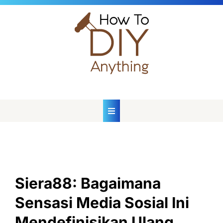
Skip
to
content
Siera88: Bagaimana
Sensasi Media Sosial Ini
Mendefinisikan Ulang