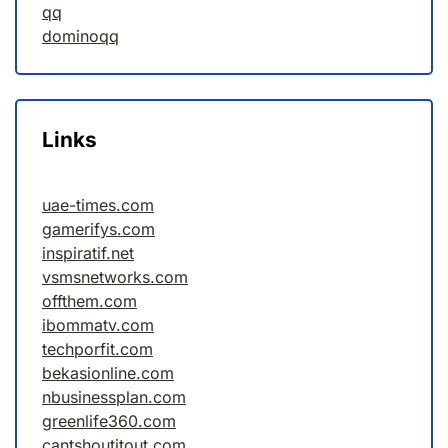
qq
dominoqq
Links
uae-times.com
gamerifys.com
inspiratif.net
vsmsnetworks.com
offthem.com
ibommatv.com
techporfit.com
bekasionline.com
nbusinessplan.com
greenlife360.com
cantshoutitout.com