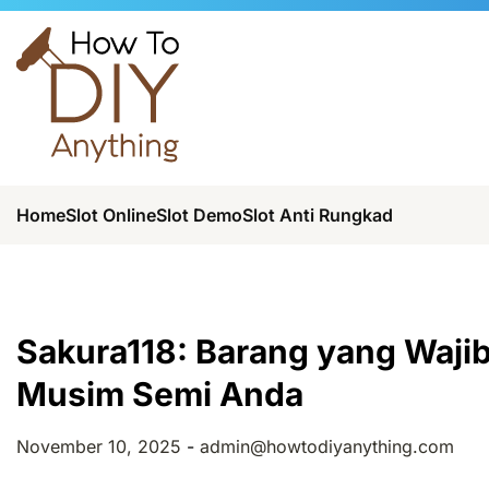
Skip
to
content
Home
Slot Online
Slot Demo
Slot Anti Rungkad
Sakura118: Barang yang Wajib
Musim Semi Anda
November 10, 2025
-
admin@howtodiyanything.com