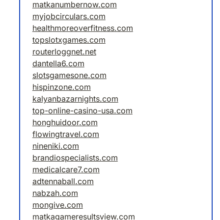
matkanumbernow.com
myjobcirculars.com
healthmoreoverfitness.com
topslotxgames.com
routerloggnet.net
dantella6.com
slotsgamesone.com
hispinzone.com
kalyanbazarnights.com
top-online-casino-usa.com
honghuidoor.com
flowingtravel.com
nineniki.com
brandiospecialists.com
medicalcare7.com
adtennaball.com
nabzah.com
mongive.com
matkagameresultsview.com