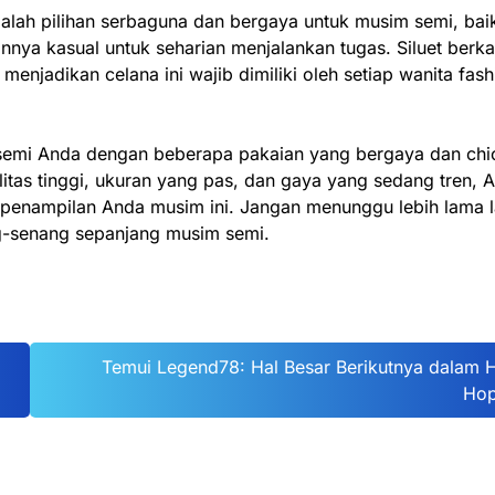
dalah pilihan serbaguna dan bergaya untuk musim semi, bai
ya kasual untuk seharian menjalankan tugas. Siluet berka
menjadikan celana ini wajib dimiliki oleh setiap wanita fash
 semi Anda dengan beberapa pakaian yang bergaya dan chi
tas tinggi, ukuran yang pas, dan gaya yang sedang tren, 
penampilan Anda musim ini. Jangan menunggu lebih lama l
ng-senang sepanjang musim semi.
Temui Legend78: Hal Besar Berikutnya dalam H
Ho