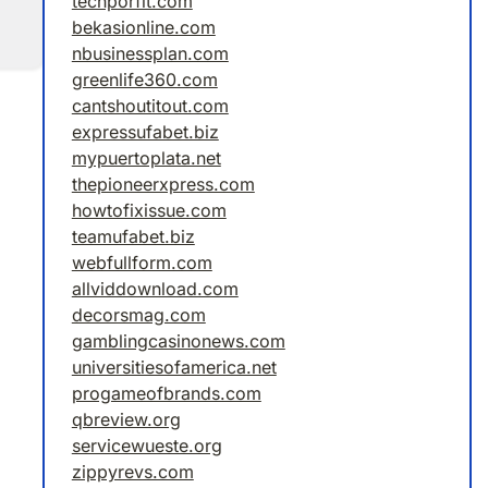
techporfit.com
bekasionline.com
nbusinessplan.com
greenlife360.com
cantshoutitout.com
expressufabet.biz
mypuertoplata.net
thepioneerxpress.com
howtofixissue.com
teamufabet.biz
webfullform.com
allviddownload.com
decorsmag.com
gamblingcasinonews.com
universitiesofamerica.net
progameofbrands.com
qbreview.org
servicewueste.org
zippyrevs.com