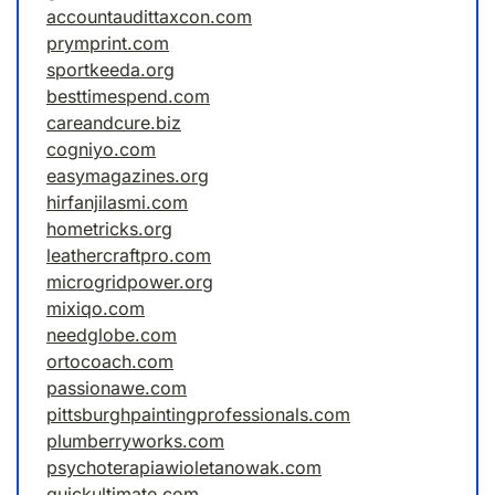
accountaudittaxcon.com
prymprint.com
sportkeeda.org
besttimespend.com
careandcure.biz
cogniyo.com
easymagazines.org
hirfanjilasmi.com
hometricks.org
leathercraftpro.com
microgridpower.org
mixiqo.com
needglobe.com
ortocoach.com
passionawe.com
pittsburghpaintingprofessionals.com
plumberryworks.com
psychoterapiawioletanowak.com
quickultimate.com