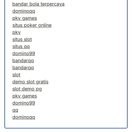
bandar bola terpercaya
dominoqq
pkv games
situs poker online
pkv
situs slot
situs qq
domino99
bandarqq
bandarqq
slot
demo slot gratis
slot demo pg
pkv games
domino99
qq
dominoqq