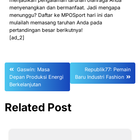
menjadikan pengalaman taruhan olahraga Anda
menyenangkan dan bermanfaat. Jadi mengapa
menunggu? Daftar ke MPOSport hari ini dan
mulailah memasang taruhan Anda pada
pertandingan besar berikutnya!
[ad_2]
Post
Gaswin: Masa
Republik77: Pemain
Depan Produksi Energi
Baru Industri Fashion
navigation
Berkelanjutan
Related Post