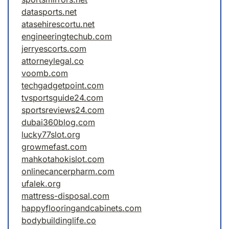
datasports.net
atasehirescortu.net
engineeringtechub.com
jerryescorts.com
attorneylegal.co
voomb.com
techgadgetpoint.com
tvsportsguide24.com
sportsreviews24.com
dubai360blog.com
lucky77slot.org
growmefast.com
mahkotahokislot.com
onlinecancerpharm.com
ufalek.org
mattress-disposal.com
happyflooringandcabinets.com
bodybuildinglife.co