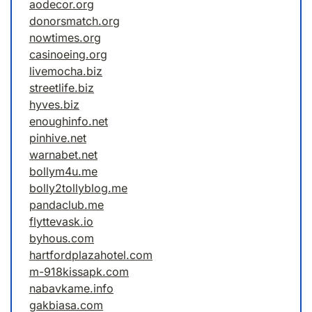
aodecor.org
donorsmatch.org
nowtimes.org
casinoeing.org
livemocha.biz
streetlife.biz
hyves.biz
enoughinfo.net
pinhive.net
warnabet.net
bollym4u.me
bolly2tollyblog.me
pandaclub.me
flyttevask.io
byhous.com
hartfordplazahotel.com
m-918kissapk.com
nabavkame.info
gakbiasa.com