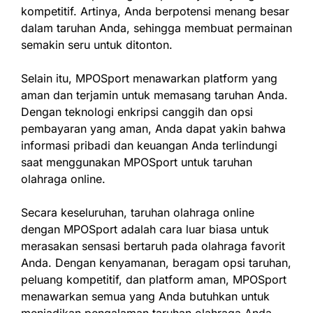
kompetitif. Artinya, Anda berpotensi menang besar
dalam taruhan Anda, sehingga membuat permainan
semakin seru untuk ditonton.
Selain itu, MPOSport menawarkan platform yang
aman dan terjamin untuk memasang taruhan Anda.
Dengan teknologi enkripsi canggih dan opsi
pembayaran yang aman, Anda dapat yakin bahwa
informasi pribadi dan keuangan Anda terlindungi
saat menggunakan MPOSport untuk taruhan
olahraga online.
Secara keseluruhan, taruhan olahraga online
dengan MPOSport adalah cara luar biasa untuk
merasakan sensasi bertaruh pada olahraga favorit
Anda. Dengan kenyamanan, beragam opsi taruhan,
peluang kompetitif, dan platform aman, MPOSport
menawarkan semua yang Anda butuhkan untuk