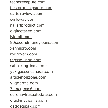
techgreenpure.com
bestdropshipstore.com
cartelreviews.com
surfsway.com
nailartproduct.com
digitactseed.com
lvlcraft.com
90secondmoneyloans.com
xenmicro.com
rodrovers.com
tripssolution.com
satta-king-india.com
yukigassencanada.com
articlehorizone.com
yuqqbbzp.com
7betagents6.com
coronavirusuptodate.com
crackinstreams.com
gadgetspak.com