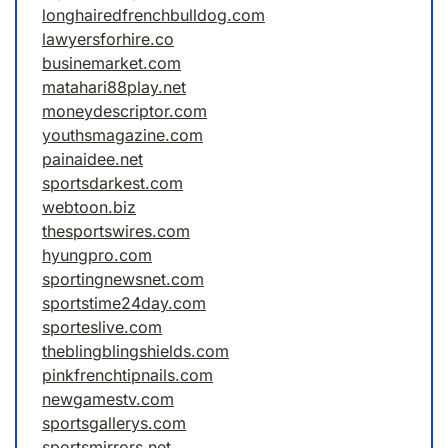
longhairedfrenchbulldog.com
lawyersforhire.co
businemarket.com
matahari88play.net
moneydescriptor.com
youthsmagazine.com
painaidee.net
sportsdarkest.com
webtoon.biz
thesportswires.com
hyungpro.com
sportingnewsnet.com
sportstime24day.com
sporteslive.com
theblingblingshields.com
pinkfrenchtipnails.com
newgamestv.com
sportsgallerys.com
sportsmirrors.net