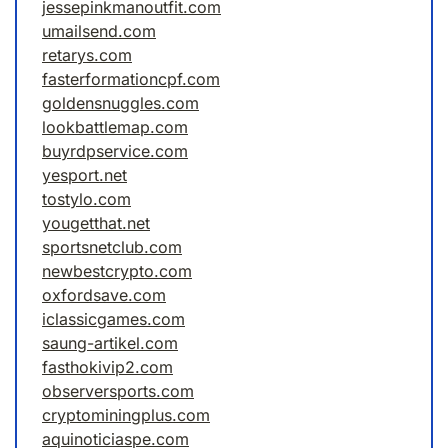
jessepinkmanoutfit.com
umailsend.com
retarys.com
fasterformationcpf.com
goldensnuggles.com
lookbattlemap.com
buyrdpservice.com
yesport.net
tostylo.com
yougetthat.net
sportsnetclub.com
newbestcrypto.com
oxfordsave.com
iclassicgames.com
saung-artikel.com
fasthokivip2.com
observersports.com
cryptominingplus.com
aquinoticiaspe.com