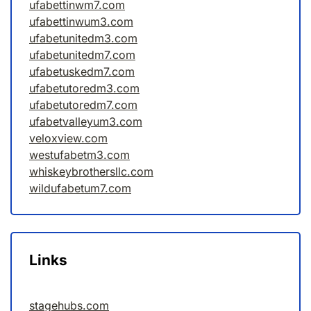
ufabettinwm7.com
ufabettinwum3.com
ufabetunitedm3.com
ufabetunitedm7.com
ufabetuskedm7.com
ufabetutoredm3.com
ufabetutoredm7.com
ufabetvalleyum3.com
veloxview.com
westufabetm3.com
whiskeybrothersllc.com
wildufabetum7.com
Links
stagehubs.com