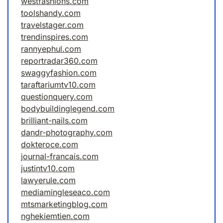
westfashions.com
toolshandy.com
travelstager.com
trendinspires.com
rannyephul.com
reportradar360.com
swaggyfashion.com
taraftariumtv10.com
questionquery.com
bodybuildinglegend.com
brilliant-nails.com
dandr-photography.com
dokteroce.com
journal-francais.com
justintv10.com
lawyerule.com
mediamingleseaco.com
mtsmarketingblog.com
nghekiemtien.com