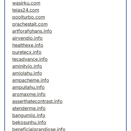
wasirku.com
tejas24.com
poolturbo.com
prachestait.com
artforafghans.info
airvendio.info
healthexe.info
puretecx.info
tecadvance.info
aminityio.info
amiolahu.info
ampacheme.info
ampullahu.info
aromaxme.info
asserthatecontrast.info
atenderme.info
bangumiio.info
bekosunhu.info
beneficialgrandiose.info