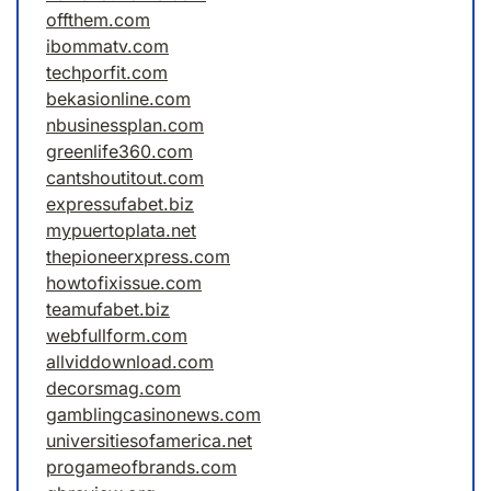
offthem.com
ibommatv.com
techporfit.com
bekasionline.com
nbusinessplan.com
greenlife360.com
cantshoutitout.com
expressufabet.biz
mypuertoplata.net
thepioneerxpress.com
howtofixissue.com
teamufabet.biz
webfullform.com
allviddownload.com
decorsmag.com
gamblingcasinonews.com
universitiesofamerica.net
progameofbrands.com