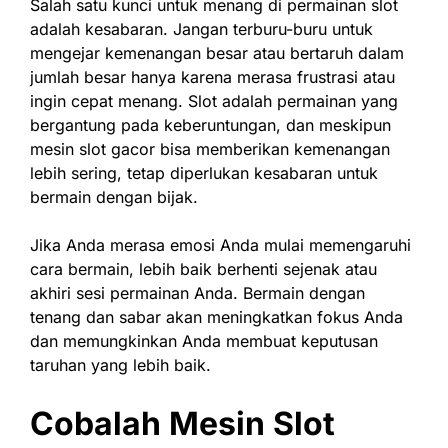
Salah satu kunci untuk menang di permainan slot
adalah kesabaran. Jangan terburu-buru untuk
mengejar kemenangan besar atau bertaruh dalam
jumlah besar hanya karena merasa frustrasi atau
ingin cepat menang. Slot adalah permainan yang
bergantung pada keberuntungan, dan meskipun
mesin slot gacor bisa memberikan kemenangan
lebih sering, tetap diperlukan kesabaran untuk
bermain dengan bijak.
Jika Anda merasa emosi Anda mulai memengaruhi
cara bermain, lebih baik berhenti sejenak atau
akhiri sesi permainan Anda. Bermain dengan
tenang dan sabar akan meningkatkan fokus Anda
dan memungkinkan Anda membuat keputusan
taruhan yang lebih baik.
Cobalah Mesin Slot