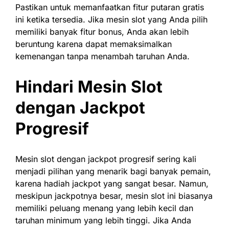
Pastikan untuk memanfaatkan fitur putaran gratis
ini ketika tersedia. Jika mesin slot yang Anda pilih
memiliki banyak fitur bonus, Anda akan lebih
beruntung karena dapat memaksimalkan
kemenangan tanpa menambah taruhan Anda.
Hindari Mesin Slot
dengan Jackpot
Progresif
Mesin slot dengan jackpot progresif sering kali
menjadi pilihan yang menarik bagi banyak pemain,
karena hadiah jackpot yang sangat besar. Namun,
meskipun jackpotnya besar, mesin slot ini biasanya
memiliki peluang menang yang lebih kecil dan
taruhan minimum yang lebih tinggi. Jika Anda