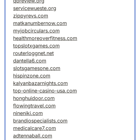
qbreview.org
servicewueste.org
zippyrevs.com
matkanumbernow.com
myjobcirculars.com
healthmoreoverfitness.com
topslotxgames.com
routerloggnet.net
dantella6.com
slotsgamesone.com
hispinzone.com
kalyanbazarnights.com
top-online-casino-usa.com
honghuidoor.com
flowingtravel.com
nineniki.com
brandiospecialists.com
medicalcare7.com
adtennaball.com