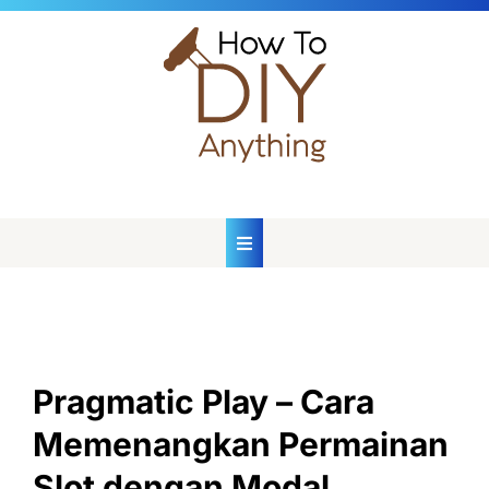
Skip
to
content
Pragmatic Play – Cara
Memenangkan Permainan
Slot dengan Modal