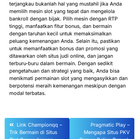
terjangkau bukanlah hal yang mustahil jika Anda
memilih mesin slot yang tepat dan mengelola
bankroll dengan bijak. Pilih mesin dengan RTP
tinggi, manfaatkan fitur bonus, dan bermain
dengan taruhan kecil untuk memaksimalkan
peluang kemenangan Anda. Selain itu, pastikan
untuk memanfaatkan bonus dan promosi yang
ditawarkan oleh situs judi online, dan jangan
terburu-buru dalam bermain. Dengan sedikit
pengetahuan dan strategi yang baik, Anda bisa
menikmati permainan slot yang mengasyikkan dan
berpotensi meraih kemenangan meskipun dengan
modal terbatas.
Post
Link Championqq –
Pragmatic Play –
Trik Bermain di Situs
Mengapa Situs PKV
navigation