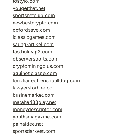
tostylo.com
yougetthat.net
sportsnetclub.com
newbestcrypto.com
oxfordsave.com
iclassicgames.com
saung-artikel.com
fasthokivip2.com
observersports.com
cryptominingplus.com
aquinoticiaspe.com
longhairedfrenchbulldog.com
lawyersforhire.co
businemarket.com
matahari88play.net
moneydescriptor.com
youthsmagazine.com
painaidee.net
sportsdarkest.com