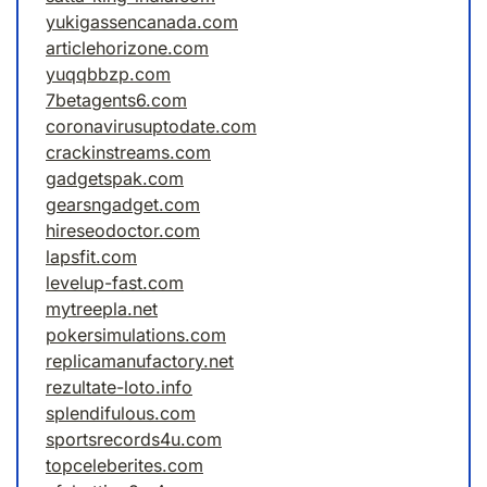
yukigassencanada.com
articlehorizone.com
yuqqbbzp.com
7betagents6.com
coronavirusuptodate.com
crackinstreams.com
gadgetspak.com
gearsngadget.com
hireseodoctor.com
lapsfit.com
levelup-fast.com
mytreepla.net
pokersimulations.com
replicamanufactory.net
rezultate-loto.info
splendifulous.com
sportsrecords4u.com
topceleberites.com