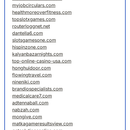
myjobcirculars.com
healthmoreoverfitness.com
topslotxgames.com
routerloggnet.net
dantella6.com
slotsgamesone.com
hispinzone.com
kalyanbazarnights.com
top-online-casino-usa.com
honghuidoor.com
flowingtravel.com
nineniki.com
brandiospecialists.com
medicalcare7.com
adtennaball.com
nabzah.com
mongive.com
matkagameresultsview.com