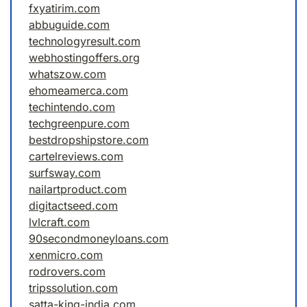
fxyatirim.com
abbuguide.com
technologyresult.com
webhostingoffers.org
whatszow.com
ehomeamerca.com
techintendo.com
techgreenpure.com
bestdropshipstore.com
cartelreviews.com
surfsway.com
nailartproduct.com
digitactseed.com
lvlcraft.com
90secondmoneyloans.com
xenmicro.com
rodrovers.com
tripssolution.com
satta-king-india.com