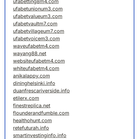
ufabetting8m4.com
ufabetunionum3.com
ufabetvalueum3.com
ufabetvaultm7.com
ufabetvillageum7.com
ufabetvoicem3.com
waveufabetm4.com
wayang88.net
websiteufabetm4.com
whiteufabetm4.com
anikalappy.com
dininghelsinki.info
duanfrescariverside.info
etilerx.com
finestreplica.net
flounderandfumble.com
healthohunt.com
retefuturah.info
smartinvestinginfo.info