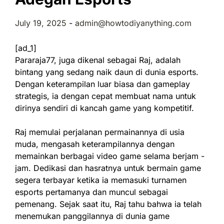
July 19, 2025
-
admin@howtodiyanything.com
[ad_1]
Pararaja77, juga dikenal sebagai Raj, adalah
bintang yang sedang naik daun di dunia esports.
Dengan keterampilan luar biasa dan gameplay
strategis, ia dengan cepat membuat nama untuk
dirinya sendiri di kancah game yang kompetitif.
Raj memulai perjalanan permainannya di usia
muda, mengasah keterampilannya dengan
memainkan berbagai video game selama berjam -
jam. Dedikasi dan hasratnya untuk bermain game
segera terbayar ketika ia memasuki turnamen
esports pertamanya dan muncul sebagai
pemenang. Sejak saat itu, Raj tahu bahwa ia telah
menemukan panggilannya di dunia game