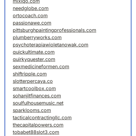
mixiqo.com
needglobe.com
ortocoach.com
passionawe.com
pittsburghpaintingprofessionals.com
plumberryworks.com
psychoterapiawioletanowak.com
quickultimate.com
quirkyquester.com
sexmedicineformen.com
shiftripple.com
slotterpercaya.co
smartcoolbox.com
sohanjitfinances.com
soulfulhousemusic.net
sparklooms.com
tacticalcontractingllc.com
thecapitalpowers.com
tobabet88slot3.com