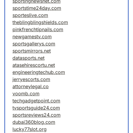
sportingnewsnet.com
sportstime24day.com
sporteslive.com
theblingblingshields.com
pinkfrenchtipnails.com
newgamestv.com
sportsgallerys.com
sportsmirrors.net
datasports.net
atasehirescortu.net
engineeringtechub.com
jerryescorts.com
attorneylegal.co
voomb.com
techgadgetpoint.com
tvsportsguide24.com
sportsreviews24.com
dubai360blog.com
lucky77slot.org