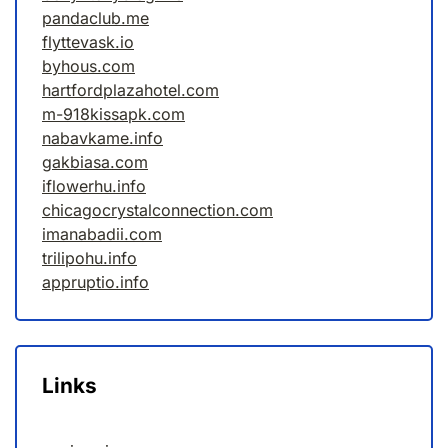
pandaclub.me
flyttevask.io
byhous.com
hartfordplazahotel.com
m-918kissapk.com
nabavkame.info
gakbiasa.com
iflowerhu.info
chicagocrystalconnection.com
imanabadii.com
trilipohu.info
appruptio.info
Links