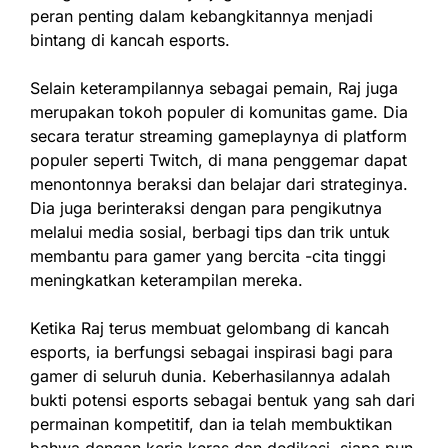
peran penting dalam kebangkitannya menjadi
bintang di kancah esports.
Selain keterampilannya sebagai pemain, Raj juga
merupakan tokoh populer di komunitas game. Dia
secara teratur streaming gameplaynya di platform
populer seperti Twitch, di mana penggemar dapat
menontonnya beraksi dan belajar dari strateginya.
Dia juga berinteraksi dengan para pengikutnya
melalui media sosial, berbagi tips dan trik untuk
membantu para gamer yang bercita -cita tinggi
meningkatkan keterampilan mereka.
Ketika Raj terus membuat gelombang di kancah
esports, ia berfungsi sebagai inspirasi bagi para
gamer di seluruh dunia. Keberhasilannya adalah
bukti potensi esports sebagai bentuk yang sah dari
permainan kompetitif, dan ia telah membuktikan