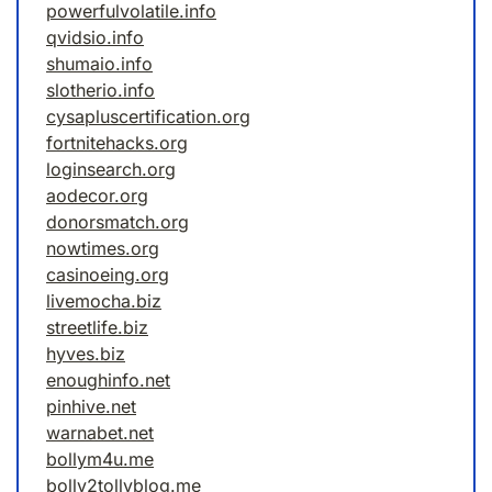
powerfulvolatile.info
qvidsio.info
shumaio.info
slotherio.info
cysapluscertification.org
fortnitehacks.org
loginsearch.org
aodecor.org
donorsmatch.org
nowtimes.org
casinoeing.org
livemocha.biz
streetlife.biz
hyves.biz
enoughinfo.net
pinhive.net
warnabet.net
bollym4u.me
bolly2tollyblog.me