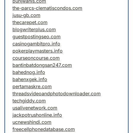
punjwanis.com
the-parcs-clematiscondos.com
jusu-gb.com
thecarepet.com
blogwriterplus.com
guestpostingseo.com
casinogambitpro.info
pokerplaymasters.info
courseoncourse.com
bantinbatdongsan247.com
bahednog.info
bahenxgek.info
pertamaskre.com
threadsvideoandphotodownloader.com
techgiddy.com
usalivenetwork.com
jackpotrushonline.info
ucnewshindi.com
freecellphonedatabase.com