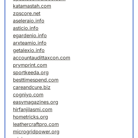
katamastah.com
zqscore.net
aseleraio.info
asticio.info
egardenio.info
arxteamio.info
getalexio.info
accountaudittaxcon.com
prymprint.com
sportkeeda.org
besttimespend.com
careandcure.biz
cogniyo.com
easymagazines.org
hirfanjilasmi.com
hometricks.org
leathercraftpro.com
microgridpower.org