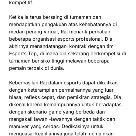
kompetitif.
Ketika ia terus bersaing di turnamen dan
mendapatkan pengakuan atas kehebatannya di
medan perang virtual, Raj menarik perhatian
beberapa organisasi esports profesional. Dia
akhirnya menandatangani kontrak dengan tim
Esports Top, di mana dia sekarang berkompetisi di
turnamen berisiko tinggi melawan beberapa
pemain terbaik di dunia.
Keberhasilan Raj dalam esports dapat dikaitkan
dengan keterampilan permainannya yang luar
biasa, refleks cepat, dan pemikiran strategis. Dia
dikenal karena kemampuannya untuk beradaptasi
dengan skenario game yang berbeda dan
mengakali lawan -lawannya dengan taktik dan
manuver yang cerdas. Dedikasinya untuk
menguasai keahliannya juga telah memainkan