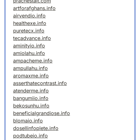
prachestait.com
artforafghans.info
airvendio.info
healthexe.info
puretecx.info
tecadvance.info
aminityio.info
amiolahu.info
ampacheme.info
ampullahu.info
aromaxme.info
asserthatecontrast.info
atenderme.info
bangumiio.info
bekosunhu.info
beneficialgrandiose.info
blomaio.info
dosellinfoplete.info
podtubeio.info