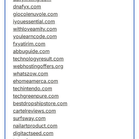
dnafyx.com
giocolenuvole.com
iyouessential.com
withloveamity.com
youlearncode.com
fxyatirim.com
abbuguide.com
technologyresult.com
webhostingoffers.org
whatszow.com
ehomeamerca.com
techintendo.com
techgreenpure.com
bestdropshipstore.com
cartelreviews.com
surfsway.com
nailartproduct.com
digitactseed.com