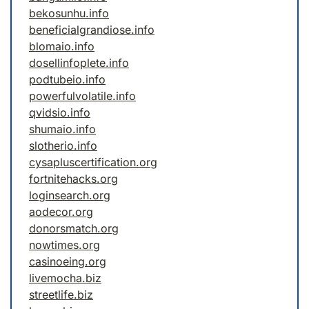
bekosunhu.info
beneficialgrandiose.info
blomaio.info
dosellinfoplete.info
podtubeio.info
powerfulvolatile.info
qvidsio.info
shumaio.info
slotherio.info
cysapluscertification.org
fortnitehacks.org
loginsearch.org
aodecor.org
donorsmatch.org
nowtimes.org
casinoeing.org
livemocha.biz
streetlife.biz