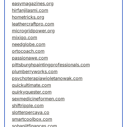
easymagazines.org
hirfanjilasmi.com
hometricks.org
leathercraftpro.com
microgridpower.org
mixiqo.com
needglobe.com
ortocoach.com
passionawe.com
pittsburghpaintingprofessionals.com
plumberryworks.com
psychoterapiawioletanowak.com
quickultimate.com
quirkyquester.com
sexmedicineformen.com
shiftripple.com
slotterpercaya.co
smartcoolbox.com
sohanjitfinances.com