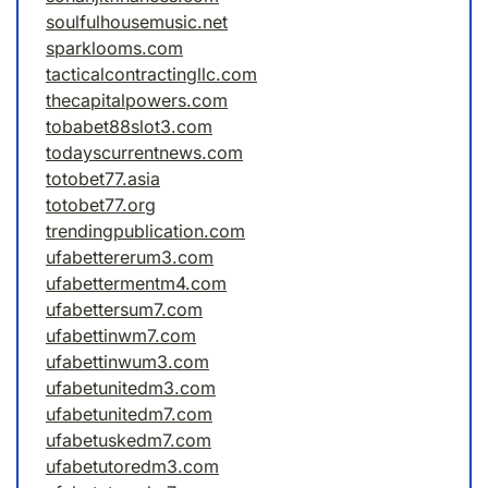
soulfulhousemusic.net
sparklooms.com
tacticalcontractingllc.com
thecapitalpowers.com
tobabet88slot3.com
todayscurrentnews.com
totobet77.asia
totobet77.org
trendingpublication.com
ufabettererum3.com
ufabettermentm4.com
ufabettersum7.com
ufabettinwm7.com
ufabettinwum3.com
ufabetunitedm3.com
ufabetunitedm7.com
ufabetuskedm7.com
ufabetutoredm3.com