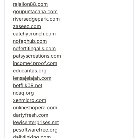
rajalion88.com
goupuntacana.com
riversedgepark.com
zaseez.com
catchycrunch.com
nofaphub.com
nefertitingalls.com
patsyscreations.com
income4proof.com
educaritas.org
lensajelajah.com
betflik09.net
ncaq.org
xenmicro.com
onlineshopera.com
dartyfresh.com
lewisenterprises.net
pcsoftwarefree.org
dailylinking.com