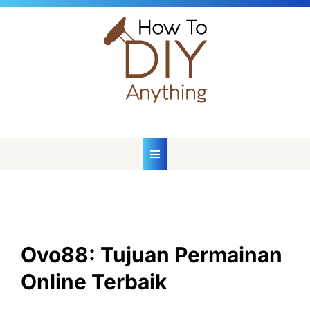
Skip
to
content
Ovo88: Tujuan Permainan
Online Terbaik