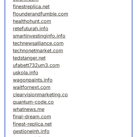
finestreplica.net
flounderandfumble.com
healthohunt.com
retefuturah.info
smartinvestinginfo.info
technewsalliance.com
technonetmarket.com
tedstanger.net
ufabett732um3.com
uskola.info
wagonpaints.info
waitfornext.com
clearvisionmarketing.co
quantum-code.co
whatnews.me
final-dream.com
finest-replica.net
gestioneinh.info