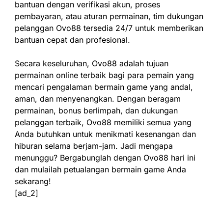
bantuan dengan verifikasi akun, proses
pembayaran, atau aturan permainan, tim dukungan
pelanggan Ovo88 tersedia 24/7 untuk memberikan
bantuan cepat dan profesional.
Secara keseluruhan, Ovo88 adalah tujuan
permainan online terbaik bagi para pemain yang
mencari pengalaman bermain game yang andal,
aman, dan menyenangkan. Dengan beragam
permainan, bonus berlimpah, dan dukungan
pelanggan terbaik, Ovo88 memiliki semua yang
Anda butuhkan untuk menikmati kesenangan dan
hiburan selama berjam-jam. Jadi mengapa
menunggu? Bergabunglah dengan Ovo88 hari ini
dan mulailah petualangan bermain game Anda
sekarang!
[ad_2]