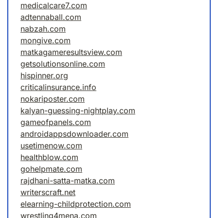
medicalcare7.com
adtennaball.com
nabzah.com
mongive.com
matkagameresultsview.com
getsolutionsonline.com
hispinner.org
criticalinsurance.info
nokariposter.com
kalyan-guessing-nightplay.com
gameofpanels.com
androidappsdownloader.com
usetimenow.com
healthblow.com
gohelpmate.com
rajdhani-satta-matka.com
writerscraft.net
elearning-childprotection.com
wrestling4mena.com