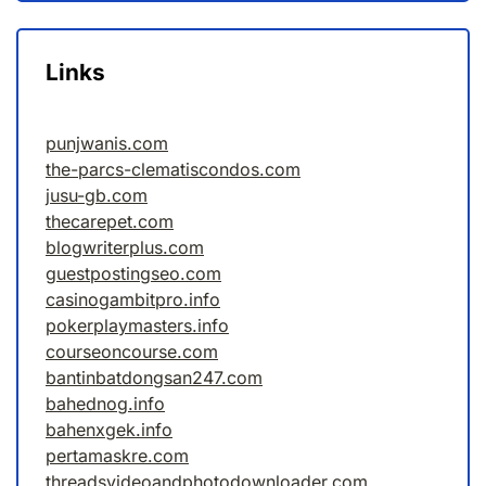
Links
punjwanis.com
the-parcs-clematiscondos.com
jusu-gb.com
thecarepet.com
blogwriterplus.com
guestpostingseo.com
casinogambitpro.info
pokerplaymasters.info
courseoncourse.com
bantinbatdongsan247.com
bahednog.info
bahenxgek.info
pertamaskre.com
threadsvideoandphotodownloader.com