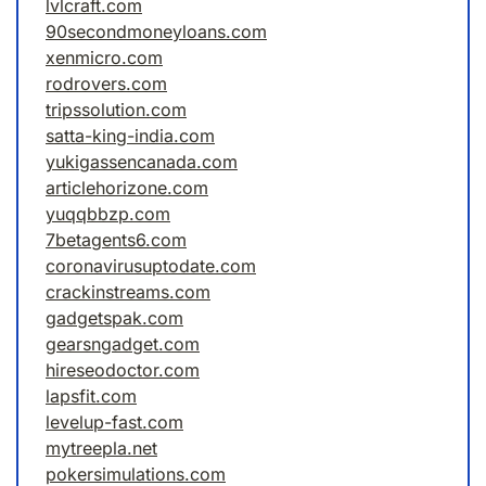
lvlcraft.com
90secondmoneyloans.com
xenmicro.com
rodrovers.com
tripssolution.com
satta-king-india.com
yukigassencanada.com
articlehorizone.com
yuqqbbzp.com
7betagents6.com
coronavirusuptodate.com
crackinstreams.com
gadgetspak.com
gearsngadget.com
hireseodoctor.com
lapsfit.com
levelup-fast.com
mytreepla.net
pokersimulations.com