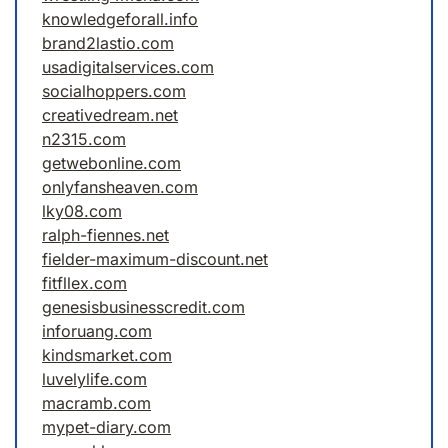
knowledgeforall.info
brand2lastio.com
usadigitalservices.com
socialhoppers.com
creativedream.net
n2315.com
getwebonline.com
onlyfansheaven.com
lky08.com
ralph-fiennes.net
fielder-maximum-discount.net
fitfllex.com
genesisbusinesscredit.com
inforuang.com
kindsmarket.com
luvelylife.com
macramb.com
mypet-diary.com