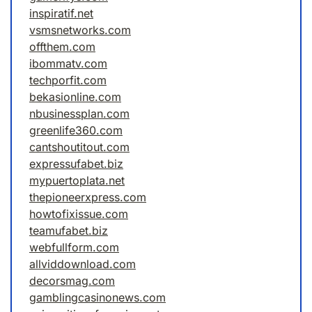
inspiratif.net
vsmsnetworks.com
offthem.com
ibommatv.com
techporfit.com
bekasionline.com
nbusinessplan.com
greenlife360.com
cantshoutitout.com
expressufabet.biz
mypuertoplata.net
thepioneerxpress.com
howtofixissue.com
teamufabet.biz
webfullform.com
allviddownload.com
decorsmag.com
gamblingcasinonews.com