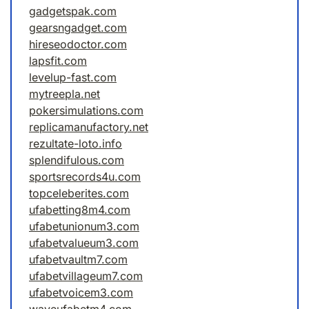
gadgetspak.com
gearsngadget.com
hireseodoctor.com
lapsfit.com
levelup-fast.com
mytreepla.net
pokersimulations.com
replicamanufactory.net
rezultate-loto.info
splendifulous.com
sportsrecords4u.com
topceleberites.com
ufabetting8m4.com
ufabetunionum3.com
ufabetvalueum3.com
ufabetvaultm7.com
ufabetvillageum7.com
ufabetvoicem3.com