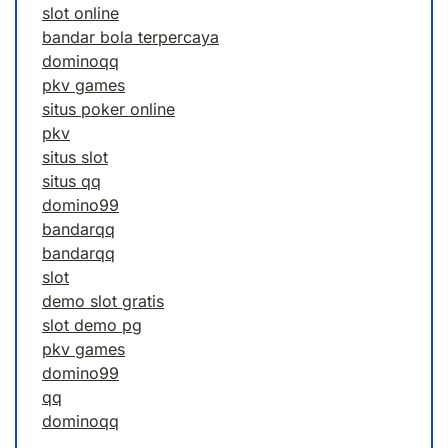
slot online
bandar bola terpercaya
dominoqq
pkv games
situs poker online
pkv
situs slot
situs qq
domino99
bandarqq
bandarqq
slot
demo slot gratis
slot demo pg
pkv games
domino99
qq
dominoqq