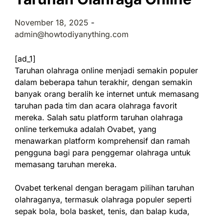
November 18, 2025
-
admin@howtodiyanything.com
[ad_1]
Taruhan olahraga online menjadi semakin populer
dalam beberapa tahun terakhir, dengan semakin
banyak orang beralih ke internet untuk memasang
taruhan pada tim dan acara olahraga favorit
mereka. Salah satu platform taruhan olahraga
online terkemuka adalah Ovabet, yang
menawarkan platform komprehensif dan ramah
pengguna bagi para penggemar olahraga untuk
memasang taruhan mereka.
Ovabet terkenal dengan beragam pilihan taruhan
olahraganya, termasuk olahraga populer seperti
sepak bola, bola basket, tenis, dan balap kuda,