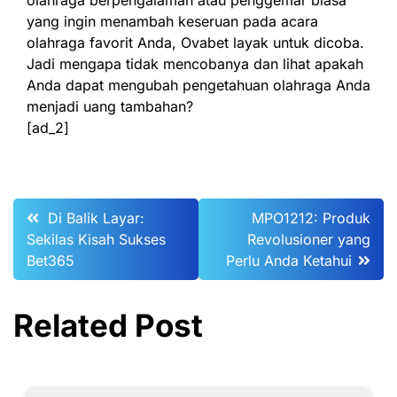
olahraga berpengalaman atau penggemar biasa
yang ingin menambah keseruan pada acara
olahraga favorit Anda, Ovabet layak untuk dicoba.
Jadi mengapa tidak mencobanya dan lihat apakah
Anda dapat mengubah pengetahuan olahraga Anda
menjadi uang tambahan?
[ad_2]
Post
Di Balik Layar:
MPO1212: Produk
Sekilas Kisah Sukses
Revolusioner yang
navigation
Bet365
Perlu Anda Ketahui
Related Post