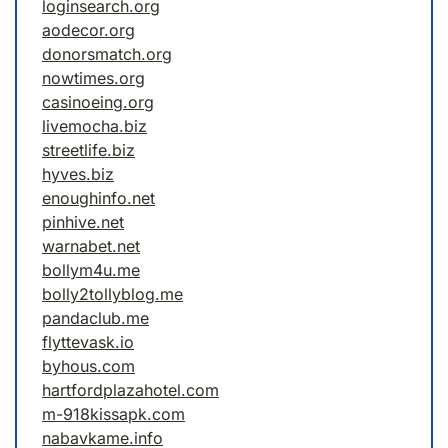
loginsearch.org
aodecor.org
donorsmatch.org
nowtimes.org
casinoeing.org
livemocha.biz
streetlife.biz
hyves.biz
enoughinfo.net
pinhive.net
warnabet.net
bollym4u.me
bolly2tollyblog.me
pandaclub.me
flyttevask.io
byhous.com
hartfordplazahotel.com
m-918kissapk.com
nabavkame.info