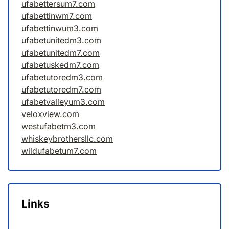
ufabettersum7.com
ufabettinwm7.com
ufabettinwum3.com
ufabetunitedm3.com
ufabetunitedm7.com
ufabetuskedm7.com
ufabetutoredm3.com
ufabetutoredm7.com
ufabetvalleyum3.com
veloxview.com
westufabetm3.com
whiskeybrothersllc.com
wildufabetum7.com
Links