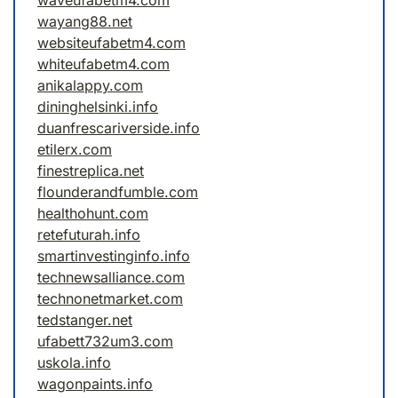
waveufabetm4.com
wayang88.net
websiteufabetm4.com
whiteufabetm4.com
anikalappy.com
dininghelsinki.info
duanfrescariverside.info
etilerx.com
finestreplica.net
flounderandfumble.com
healthohunt.com
retefuturah.info
smartinvestinginfo.info
technewsalliance.com
technonetmarket.com
tedstanger.net
ufabett732um3.com
uskola.info
wagonpaints.info