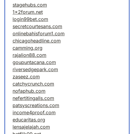
stagehubs.com
1x2forum.net
login99bet.com
secretcourtesans.com
onlinebahisforum1.com
chicagoheadline.com
camming.org
rajalion88.com
goupuntacana.com
riversedgepark.com
zaseez.com
catchycrunch.com
nofaphub.com
nefertitingalls.com
patsyscreations.com
income4proof.com
educaritas.org
lensajelajah.com