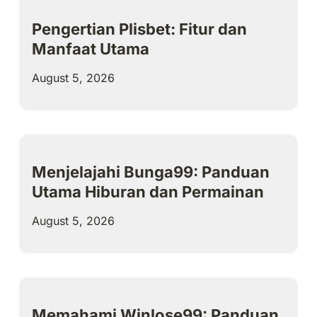
Pengertian Plisbet: Fitur dan
Manfaat Utama
August 5, 2026
Menjelajahi Bunga99: Panduan
Utama Hiburan dan Permainan
August 5, 2026
Memahami Winlose99: Panduan