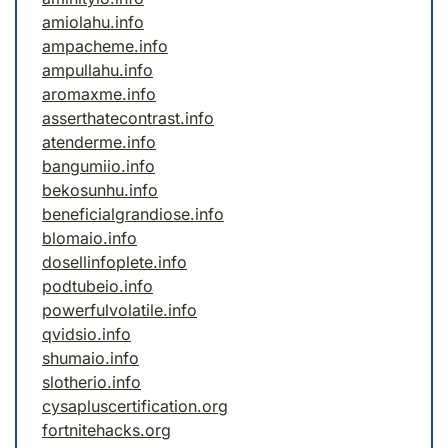
amiolahu.info
ampacheme.info
ampullahu.info
aromaxme.info
asserthatecontrast.info
atenderme.info
bangumiio.info
bekosunhu.info
beneficialgrandiose.info
blomaio.info
dosellinfoplete.info
podtubeio.info
powerfulvolatile.info
qvidsio.info
shumaio.info
slotherio.info
cysapluscertification.org
fortnitehacks.org