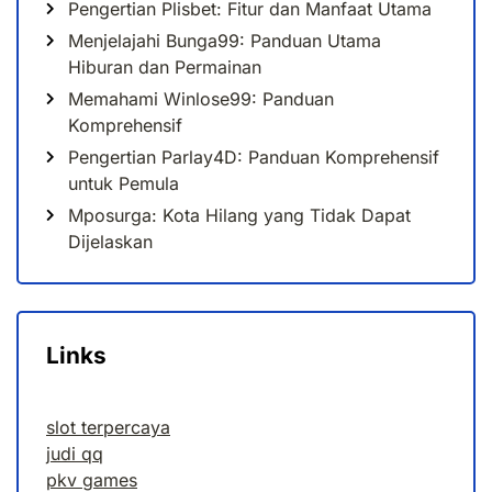
Pengertian Plisbet: Fitur dan Manfaat Utama
Menjelajahi Bunga99: Panduan Utama
Hiburan dan Permainan
Memahami Winlose99: Panduan
Komprehensif
Pengertian Parlay4D: Panduan Komprehensif
untuk Pemula
Mposurga: Kota Hilang yang Tidak Dapat
Dijelaskan
Links
slot terpercaya
judi qq
pkv games