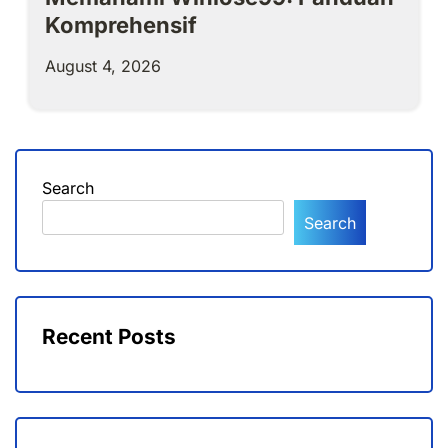
Komprehensif
August 4, 2026
Search
Search
Recent Posts