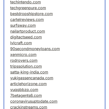
techintendo.com
techgreenpure.com
bestdropshipstore.com
cartelreviews.com
surfsway.com
nailartproduct.com
digitactseed.com
lvlcraft.com
90secondmoneyloans.com
xenmicro.com
rodrovers.com
tripssolution.com
satta-king-india.com
yukigassencanada.com
articlehorizone.com
yuqqbbzp.com
7betagents6.com
coronavirusuptodate.com
crackinstreams.com