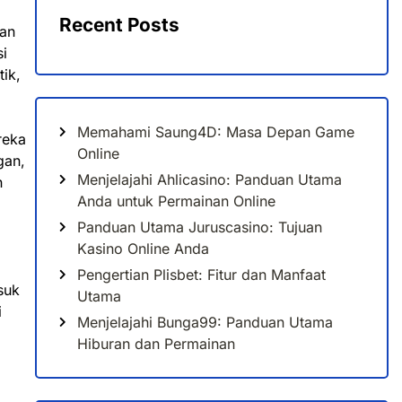
Recent Posts
dan
si
ik,
Memahami Saung4D: Masa Depan Game
reka
Online
gan,
Menjelajahi Ahlicasino: Panduan Utama
n
Anda untuk Permainan Online
Panduan Utama Juruscasino: Tujuan
Kasino Online Anda
Pengertian Plisbet: Fitur dan Manfaat
suk
Utama
i
Menjelajahi Bunga99: Panduan Utama
Hiburan dan Permainan