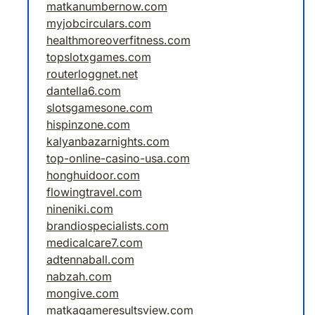
matkanumbernow.com
myjobcirculars.com
healthmoreoverfitness.com
topslotxgames.com
routerloggnet.net
dantella6.com
slotsgamesone.com
hispinzone.com
kalyanbazarnights.com
top-online-casino-usa.com
honghuidoor.com
flowingtravel.com
nineniki.com
brandiospecialists.com
medicalcare7.com
adtennaball.com
nabzah.com
mongive.com
matkagameresultsview.com