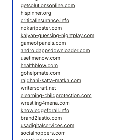
getsolutionsonline.com
hispinner.org
criticalinsurance.info
nokariposter.com
kalyan-guessing-nightplay.com
gameofpanels.com
androidappsdownloader.com
usetimenow.com
healthblow.com
gohelpmate.com
rajdhani-satta-matka.com
writerscraft.net
elearning-childprotection.com
wrestling4mena.com
knowledgeforall.info
brand2lastio.com
usadigitalservices.com
socialhoppers.com