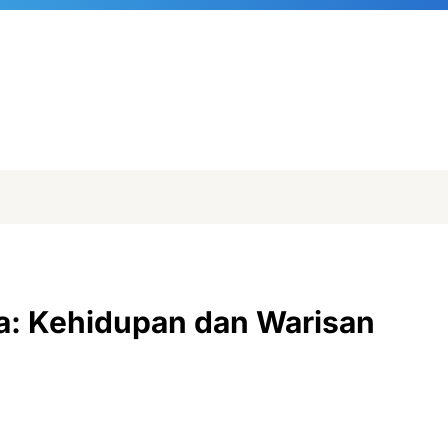
a: Kehidupan dan Warisan