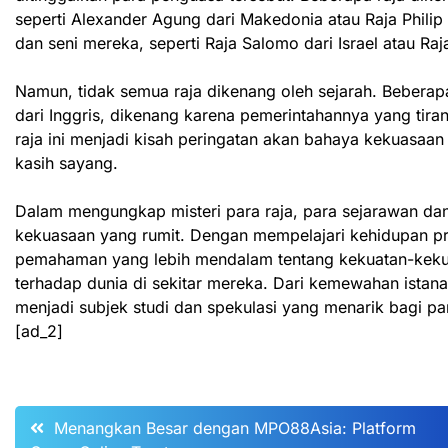
seperti Alexander Agung dari Makedonia atau Raja Philip 
dan seni mereka, seperti Raja Salomo dari Israel atau Raja
Namun, tidak semua raja dikenang oleh sejarah. Beberapa 
dari Inggris, dikenang karena pemerintahannya yang tira
raja ini menjadi kisah peringatan akan bahaya kekuasaa
kasih sayang.
Dalam mengungkap misteri para raja, para sejarawan dan 
kekuasaan yang rumit. Dengan mempelajari kehidupan pr
pemahaman yang lebih mendalam tentang kekuatan-kek
terhadap dunia di sekitar mereka. Dari kemewahan istan
menjadi subjek studi dan spekulasi yang menarik bagi p
[ad_2]
Post
Menangkan Besar dengan MPO88Asia: Platform