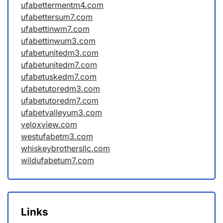
ufabettermentm4.com
ufabettersum7.com
ufabettinwm7.com
ufabettinwum3.com
ufabetunitedm3.com
ufabetunitedm7.com
ufabetuskedm7.com
ufabetutoredm3.com
ufabetutoredm7.com
ufabetvalleyum3.com
veloxview.com
westufabetm3.com
whiskeybrothersllc.com
wildufabetum7.com
Links