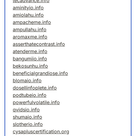
tecadvance.info
aminityio.info
amiolahu.info
ampacheme.info
ampullahu.info
aromaxme.info
asserthatecontrast.info
atenderme.info
bangumiio.info
bekosunhu.info
beneficialgrandiose.info
blomaio.info
dosellinfoplete.info
podtubeio.info
powerfulvolatile.info
qvidsio.info
shumaio.info
slotherio.info
cysapluscertification.org