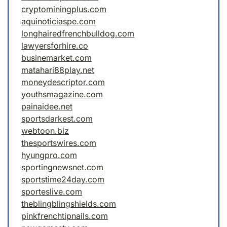
cryptominingplus.com
aquinoticiaspe.com
longhairedfrenchbulldog.com
lawyersforhire.co
businemarket.com
matahari88play.net
moneydescriptor.com
youthsmagazine.com
painaidee.net
sportsdarkest.com
webtoon.biz
thesportswires.com
hyungpro.com
sportingnewsnet.com
sportstime24day.com
sporteslive.com
theblingblingshields.com
pinkfrenchtipnails.com