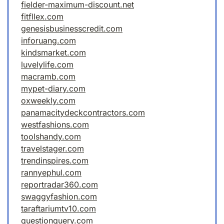
fielder-maximum-discount.net
fitfllex.com
genesisbusinesscredit.com
inforuang.com
kindsmarket.com
luvelylife.com
macramb.com
mypet-diary.com
oxweekly.com
panamacitydeckcontractors.com
westfashions.com
toolshandy.com
travelstager.com
trendinspires.com
rannyephul.com
reportradar360.com
swaggyfashion.com
taraftariumtv10.com
questionquery.com