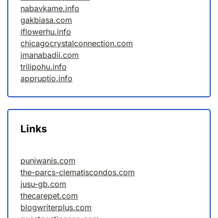
nabavkame.info
gakbiasa.com
iflowerhu.info
chicagocrystalconnection.com
imanabadii.com
trilipohu.info
appruptio.info
Links
punjwanis.com
the-parcs-clematiscondos.com
jusu-gb.com
thecarepet.com
blogwriterplus.com