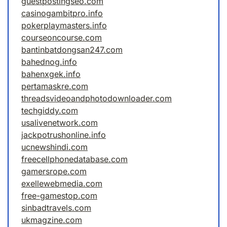
guestpostingseo.com
casinogambitpro.info
pokerplaymasters.info
courseoncourse.com
bantinbatdongsan247.com
bahednog.info
bahenxgek.info
pertamaskre.com
threadsvideoandphotodownloader.com
techgiddy.com
usalivenetwork.com
jackpotrushonline.info
ucnewshindi.com
freecellphonedatabase.com
gamersrope.com
exellewebmedia.com
free-gamestop.com
sinbadtravels.com
ukmagzine.com