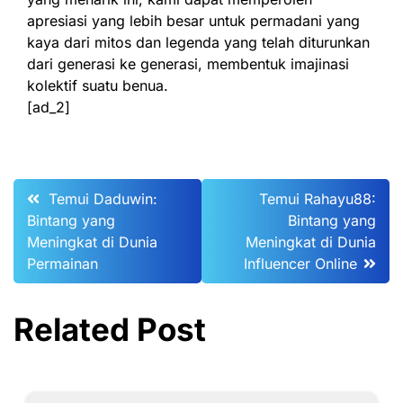
apresiasi yang lebih besar untuk permadani yang
kaya dari mitos dan legenda yang telah diturunkan
dari generasi ke generasi, membentuk imajinasi
kolektif suatu benua.
[ad_2]
Post
Temui Daduwin:
Temui Rahayu88:
Bintang yang
Bintang yang
navigation
Meningkat di Dunia
Meningkat di Dunia
Permainan
Influencer Online
Related Post