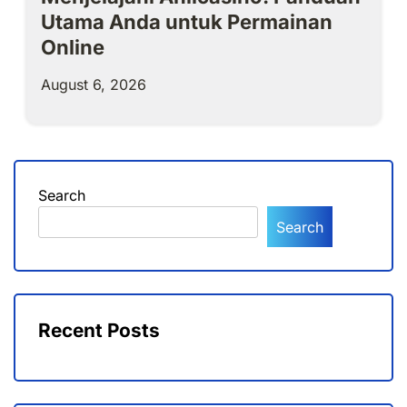
Utama Anda untuk Permainan
Online
August 6, 2026
Search
Search
Recent Posts