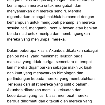
kemampuan mereka untuk mengubah dan
menyamarkan diri mereka sendiri. Mereka
digambarkan sebagai makhluk humanoid dengan
kemampuan untuk mengubah penampilan mereka
sesuka hati, mengambil bentuk hewan atau bahkan
benda mati untuk menipu dan membingungkan
mereka yang menjumpai mereka.
Dalam beberapa kisah, Akunbos dikatakan sebagai
penipu nakal yang menikmati lelucon pada
manusia yang tidak curiga, sementara di tempat
lain mereka digambarkan sebagai makhluk bijak
dan kuat yang menawarkan bimbingan dan
perlindungan kepada mereka yang membutuhkan.
Terlepas dari sifat mereka yang sulit dipahami,
Akunbos dikatakan memiliki kekuatan dan
kecerdasan yang luar biasa, membuat mereka
berdua dihormati dan ditakuti oleh mereka yang