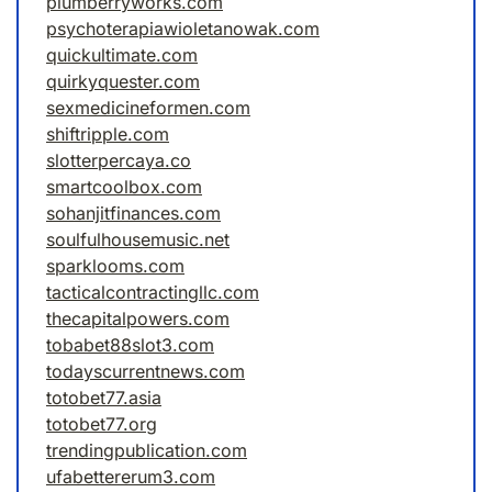
plumberryworks.com
psychoterapiawioletanowak.com
quickultimate.com
quirkyquester.com
sexmedicineformen.com
shiftripple.com
slotterpercaya.co
smartcoolbox.com
sohanjitfinances.com
soulfulhousemusic.net
sparklooms.com
tacticalcontractingllc.com
thecapitalpowers.com
tobabet88slot3.com
todayscurrentnews.com
totobet77.asia
totobet77.org
trendingpublication.com
ufabettererum3.com