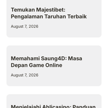
Temukan Majestibet:
Pengalaman Taruhan Terbaik
August 7, 2026
Memahami Saung4D: Masa
Depan Game Online
August 7, 2026
Menjelajahi Ahlicasino: Panduan