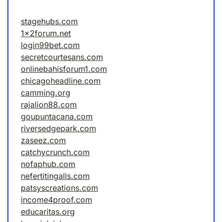
stagehubs.com
1x2forum.net
login99bet.com
secretcourtesans.com
onlinebahisforum1.com
chicagoheadline.com
camming.org
rajalion88.com
goupuntacana.com
riversedgepark.com
zaseez.com
catchycrunch.com
nofaphub.com
nefertitingalls.com
patsyscreations.com
income4proof.com
educaritas.org