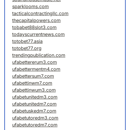
sparklooms.com
tacticalcontractingllc.com
thecapitalpowers.com
tobabet88slot3.com
todayscurrentnews.com
totobet77.asia
totobet77.org
trendingpublication.com
ufabettererum3.com
ufabettermentm4.com
ufabettersum7.com
ufabettinwm7.com
ufabettinwum3.com
ufabetunitedm3.com
ufabetunitedm7.com
ufabetuskedm7.com
ufabetutoredm3.com
ufabetutoredm7.com