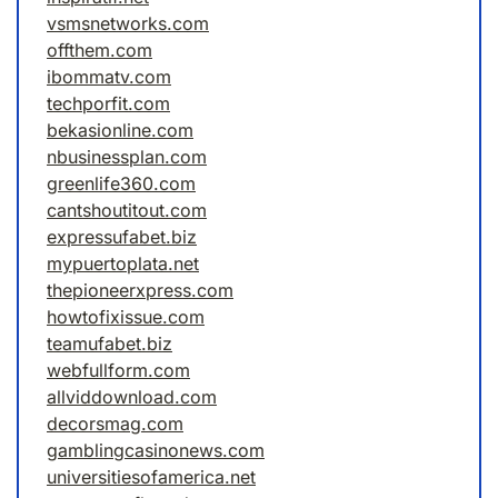
vsmsnetworks.com
offthem.com
ibommatv.com
techporfit.com
bekasionline.com
nbusinessplan.com
greenlife360.com
cantshoutitout.com
expressufabet.biz
mypuertoplata.net
thepioneerxpress.com
howtofixissue.com
teamufabet.biz
webfullform.com
allviddownload.com
decorsmag.com
gamblingcasinonews.com
universitiesofamerica.net