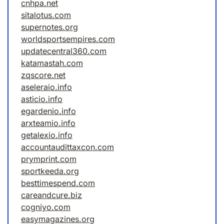
cnhpa.net
sitalotus.com
supernotes.org
worldsportsempires.com
updatecentral360.com
katamastah.com
zqscore.net
aseleraio.info
asticio.info
egardenio.info
arxteamio.info
getalexio.info
accountaudittaxcon.com
prymprint.com
sportkeeda.org
besttimespend.com
careandcure.biz
cogniyo.com
easymagazines.org