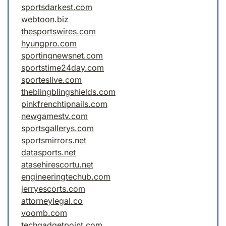
sportsdarkest.com
webtoon.biz
thesportswires.com
hyungpro.com
sportingnewsnet.com
sportstime24day.com
sporteslive.com
theblingblingshields.com
pinkfrenchtipnails.com
newgamestv.com
sportsgallerys.com
sportsmirrors.net
datasports.net
atasehirescortu.net
engineeringtechub.com
jerryescorts.com
attorneylegal.co
voomb.com
techgadgetpoint.com