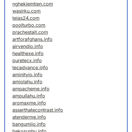
nghekiemtien.com
wasirku.com
tejas24.com
poolturbo.com
prachestait.com
artforafghans.info
airvendio.info
healthexe.info
puretecx.info
tecadvance.info
aminityio.info
amiolahu.info
ampacheme.info
ampullahu.info
aromaxme.info
asserthatecontrast.info
atenderme.info
bangumiio.info
bekosunhu.info