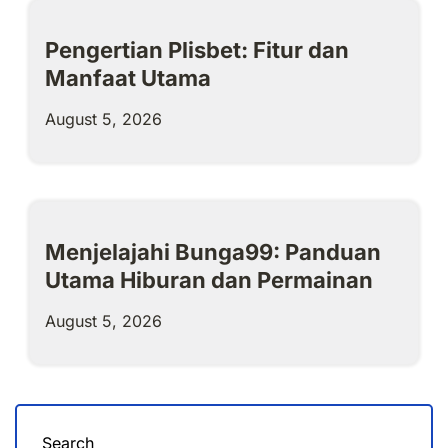
Pengertian Plisbet: Fitur dan
Manfaat Utama
August 5, 2026
Menjelajahi Bunga99: Panduan
Utama Hiburan dan Permainan
August 5, 2026
Search