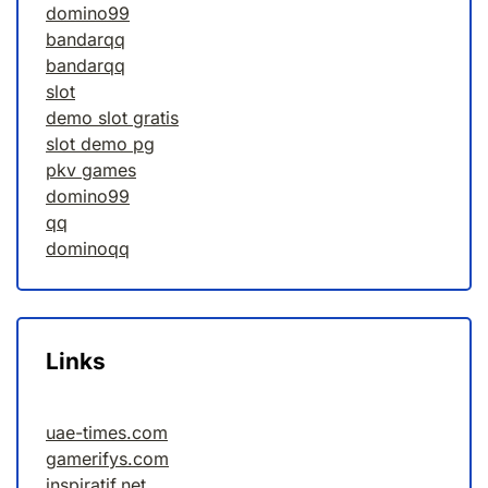
domino99
bandarqq
bandarqq
slot
demo slot gratis
slot demo pg
pkv games
domino99
qq
dominoqq
Links
uae-times.com
gamerifys.com
inspiratif.net