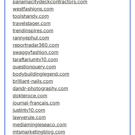
panamacitydeckcontractors.com
westfashions.com
toolshandy.com
travelstager.com
trendinspires.com
rannyephul.com
reportradar360.com
swaggyfashion.com
taraftariumtv10.com
questionquery.com
bodybuildinglegend.com
brilliant-nails.com
dandr-photography.com
dokteroce.com
journal-francais.com
justintv10.com
lawyerule.com
mediamingleseaco.com
mtsmarketingblog.com