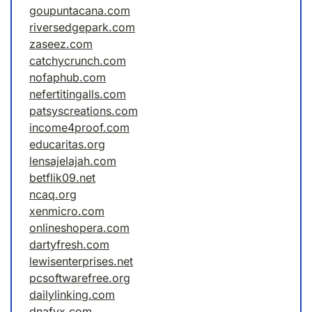
goupuntacana.com
riversedgepark.com
zaseez.com
catchycrunch.com
nofaphub.com
nefertitingalls.com
patsyscreations.com
income4proof.com
educaritas.org
lensajelajah.com
betflik09.net
ncaq.org
xenmicro.com
onlineshopera.com
dartyfresh.com
lewisenterprises.net
pcsoftwarefree.org
dailylinking.com
dnafyx.com