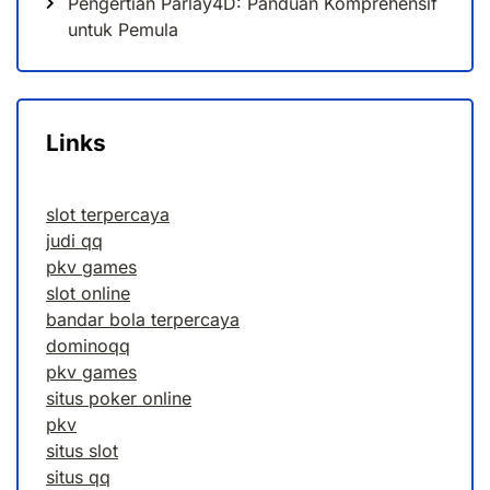
Pengertian Parlay4D: Panduan Komprehensif
untuk Pemula
Links
slot terpercaya
judi qq
pkv games
slot online
bandar bola terpercaya
dominoqq
pkv games
situs poker online
pkv
situs slot
situs qq