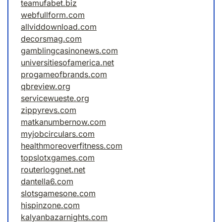
teamufabet.biz
webfullform.com
allviddownload.com
decorsmag.com
gamblingcasinonews.com
universitiesofamerica.net
progameofbrands.com
qbreview.org
servicewueste.org
zippyrevs.com
matkanumbernow.com
myjobcirculars.com
healthmoreoverfitness.com
topslotxgames.com
routerloggnet.net
dantella6.com
slotsgamesone.com
hispinzone.com
kalyanbazarnights.com