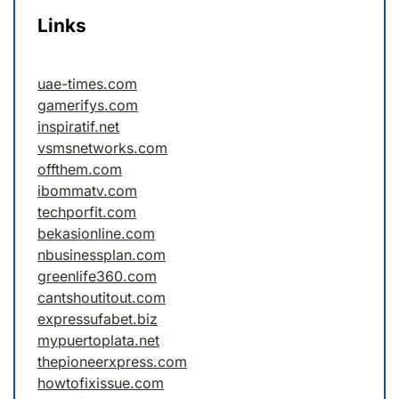
Links
uae-times.com
gamerifys.com
inspiratif.net
vsmsnetworks.com
offthem.com
ibommatv.com
techporfit.com
bekasionline.com
nbusinessplan.com
greenlife360.com
cantshoutitout.com
expressufabet.biz
mypuertoplata.net
thepioneerxpress.com
howtofixissue.com