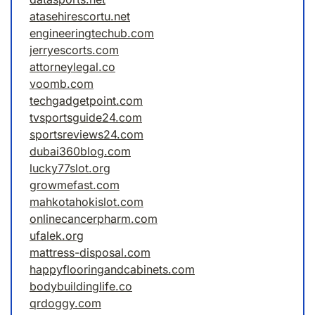
atasehirescortu.net
engineeringtechub.com
jerryescorts.com
attorneylegal.co
voomb.com
techgadgetpoint.com
tvsportsguide24.com
sportsreviews24.com
dubai360blog.com
lucky77slot.org
growmefast.com
mahkotahokislot.com
onlinecancerpharm.com
ufalek.org
mattress-disposal.com
happyflooringandcabinets.com
bodybuildinglife.co
qrdoggy.com