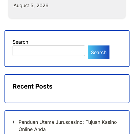
August 5, 2026
Search
Search
Recent Posts
Panduan Utama Juruscasino: Tujuan Kasino
Online Anda