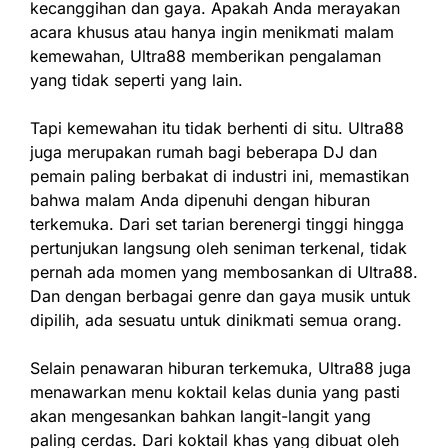
kecanggihan dan gaya. Apakah Anda merayakan
acara khusus atau hanya ingin menikmati malam
kemewahan, Ultra88 memberikan pengalaman
yang tidak seperti yang lain.
Tapi kemewahan itu tidak berhenti di situ. Ultra88
juga merupakan rumah bagi beberapa DJ dan
pemain paling berbakat di industri ini, memastikan
bahwa malam Anda dipenuhi dengan hiburan
terkemuka. Dari set tarian berenergi tinggi hingga
pertunjukan langsung oleh seniman terkenal, tidak
pernah ada momen yang membosankan di Ultra88.
Dan dengan berbagai genre dan gaya musik untuk
dipilih, ada sesuatu untuk dinikmati semua orang.
Selain penawaran hiburan terkemuka, Ultra88 juga
menawarkan menu koktail kelas dunia yang pasti
akan mengesankan bahkan langit-langit yang
paling cerdas. Dari koktail khas yang dibuat oleh