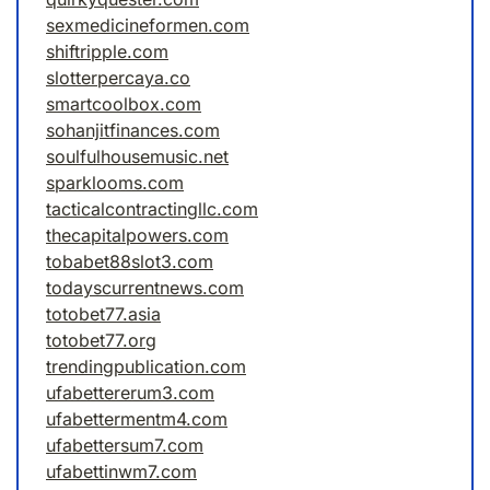
sexmedicineformen.com
shiftripple.com
slotterpercaya.co
smartcoolbox.com
sohanjitfinances.com
soulfulhousemusic.net
sparklooms.com
tacticalcontractingllc.com
thecapitalpowers.com
tobabet88slot3.com
todayscurrentnews.com
totobet77.asia
totobet77.org
trendingpublication.com
ufabettererum3.com
ufabettermentm4.com
ufabettersum7.com
ufabettinwm7.com