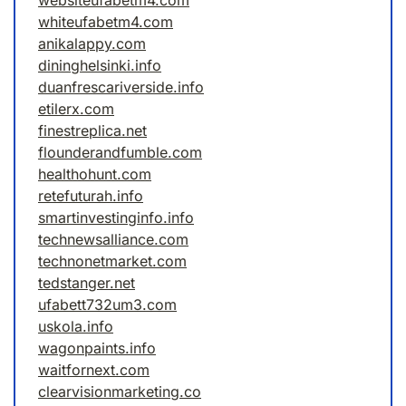
websiteufabetm4.com
whiteufabetm4.com
anikalappy.com
dininghelsinki.info
duanfrescariverside.info
etilerx.com
finestreplica.net
flounderandfumble.com
healthohunt.com
retefuturah.info
smartinvestinginfo.info
technewsalliance.com
technonetmarket.com
tedstanger.net
ufabett732um3.com
uskola.info
wagonpaints.info
waitfornext.com
clearvisionmarketing.co