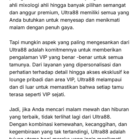
ahli mixologi ahli hingga banyak pilihan semangat
dan anggur premium, Ultra88 memiliki semua yang
Anda butuhkan untuk menyesap dan menikmati
malam dengan penuh gaya.
Tapi mungkin aspek yang paling mengesankan dari
Ultra88 adalah komitmennya untuk memberikan
pengalaman VIP yang benar -benar untuk semua
tamunya. Dari layanan yang dipersonalisasi dan
perhatian terhadap detail hingga akses eksklusif ke
lounge pribadi dan area VIP, Ultra88 melampaui
dan di luar untuk memastikan bahwa setiap tamu
terasa seperti VIP sejati.
Jadi, jika Anda mencari malam mewah dan hiburan
yang terbaik, tidak terlihat lagi dari Ultra88.
Dengan kombinasi kemewahan, kecanggihan, dan
kegembiraan yang tak tertandingi, Ultra88 adalah