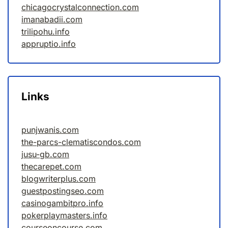
chicagocrystalconnection.com
imanabadii.com
trilipohu.info
appruptio.info
Links
punjwanis.com
the-parcs-clematiscondos.com
jusu-gb.com
thecarepet.com
blogwriterplus.com
guestpostingseo.com
casinogambitpro.info
pokerplaymasters.info
courseoncourse.com