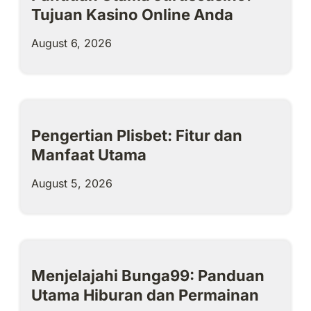
Tujuan Kasino Online Anda
August 6, 2026
Pengertian Plisbet: Fitur dan
Manfaat Utama
August 5, 2026
Menjelajahi Bunga99: Panduan
Utama Hiburan dan Permainan