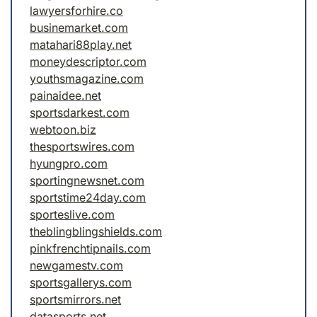
lawyersforhire.co
businemarket.com
matahari88play.net
moneydescriptor.com
youthsmagazine.com
painaidee.net
sportsdarkest.com
webtoon.biz
thesportswires.com
hyungpro.com
sportingnewsnet.com
sportstime24day.com
sporteslive.com
theblingblingshields.com
pinkfrenchtipnails.com
newgamestv.com
sportsgallerys.com
sportsmirrors.net
datasports.net