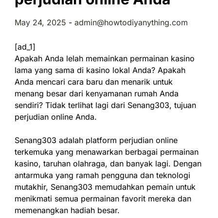
May 24, 2025
-
admin@howtodiyanything.com
[ad_1]
Apakah Anda lelah memainkan permainan kasino
lama yang sama di kasino lokal Anda? Apakah
Anda mencari cara baru dan menarik untuk
menang besar dari kenyamanan rumah Anda
sendiri? Tidak terlihat lagi dari Senang303, tujuan
perjudian online Anda.
Senang303 adalah platform perjudian online
terkemuka yang menawarkan berbagai permainan
kasino, taruhan olahraga, dan banyak lagi. Dengan
antarmuka yang ramah pengguna dan teknologi
mutakhir, Senang303 memudahkan pemain untuk
menikmati semua permainan favorit mereka dan
memenangkan hadiah besar.