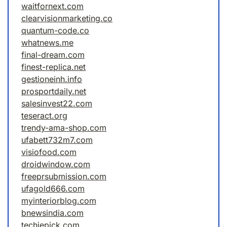
waitfornext.com
clearvisionmarketing.co
quantum-code.co
whatnews.me
final-dream.com
finest-replica.net
gestioneinh.info
prosportdaily.net
salesinvest22.com
teseract.org
trendy-ama-shop.com
ufabett732m7.com
visiofood.com
droidwindow.com
freeprsubmission.com
ufagold666.com
myinteriorblog.com
bnewsindia.com
techiepick.com