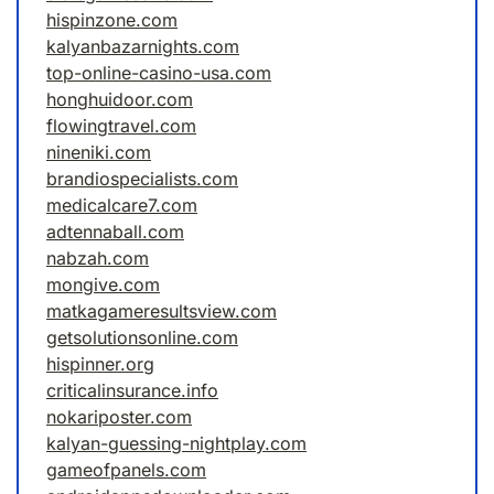
hispinzone.com
kalyanbazarnights.com
top-online-casino-usa.com
honghuidoor.com
flowingtravel.com
nineniki.com
brandiospecialists.com
medicalcare7.com
adtennaball.com
nabzah.com
mongive.com
matkagameresultsview.com
getsolutionsonline.com
hispinner.org
criticalinsurance.info
nokariposter.com
kalyan-guessing-nightplay.com
gameofpanels.com