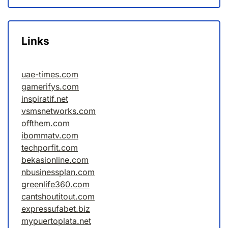
Links
uae-times.com
gamerifys.com
inspiratif.net
vsmsnetworks.com
offthem.com
ibommatv.com
techporfit.com
bekasionline.com
nbusinessplan.com
greenlife360.com
cantshoutitout.com
expressufabet.biz
mypuertoplata.net