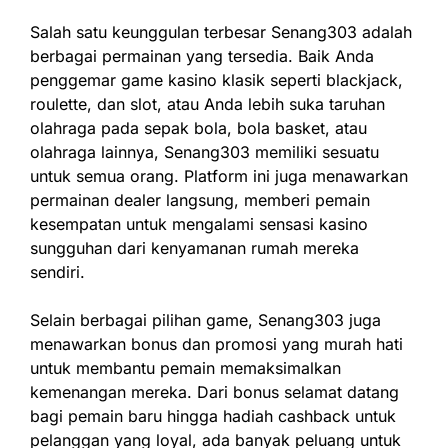
Salah satu keunggulan terbesar Senang303 adalah
berbagai permainan yang tersedia. Baik Anda
penggemar game kasino klasik seperti blackjack,
roulette, dan slot, atau Anda lebih suka taruhan
olahraga pada sepak bola, bola basket, atau
olahraga lainnya, Senang303 memiliki sesuatu
untuk semua orang. Platform ini juga menawarkan
permainan dealer langsung, memberi pemain
kesempatan untuk mengalami sensasi kasino
sungguhan dari kenyamanan rumah mereka
sendiri.
Selain berbagai pilihan game, Senang303 juga
menawarkan bonus dan promosi yang murah hati
untuk membantu pemain memaksimalkan
kemenangan mereka. Dari bonus selamat datang
bagi pemain baru hingga hadiah cashback untuk
pelanggan yang loyal, ada banyak peluang untuk