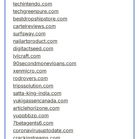
techintendo.com
techgreenpure.com
bestdropshipstore.com
cartelreviews.com
surfsway.com
nailartproduct.com
digitactseed.com
lvlcraft.com
90secondmoneyloans.com
xenmicro.com
rodrovers.com
tripssolution.com
satta-king-india.com
yukigassencanada.com
articlehorizone.com
yuqqbbzp.com
7betagents6.com
coronavirusuptodate.com
crackinstreams.com