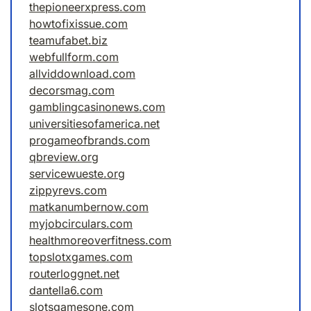
thepioneerxpress.com
howtofixissue.com
teamufabet.biz
webfullform.com
allviddownload.com
decorsmag.com
gamblingcasinonews.com
universitiesofamerica.net
progameofbrands.com
qbreview.org
servicewueste.org
zippyrevs.com
matkanumbernow.com
myjobcirculars.com
healthmoreoverfitness.com
topslotxgames.com
routerloggnet.net
dantella6.com
slotsgamesone.com