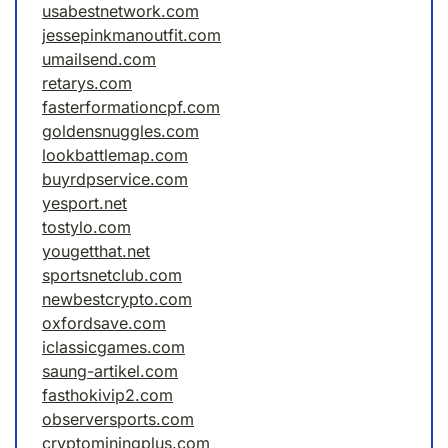
usabestnetwork.com
jessepinkmanoutfit.com
umailsend.com
retarys.com
fasterformationcpf.com
goldensnuggles.com
lookbattlemap.com
buyrdpservice.com
yesport.net
tostylo.com
yougetthat.net
sportsnetclub.com
newbestcrypto.com
oxfordsave.com
iclassicgames.com
saung-artikel.com
fasthokivip2.com
observersports.com
cryptominingplus.com