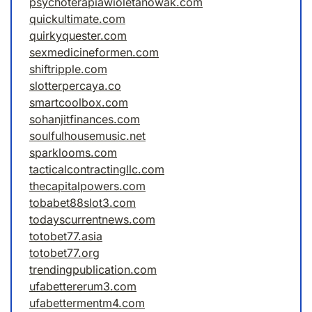
psychoterapiawioletanowak.com
quickultimate.com
quirkyquester.com
sexmedicineformen.com
shiftripple.com
slotterpercaya.co
smartcoolbox.com
sohanjitfinances.com
soulfulhousemusic.net
sparklooms.com
tacticalcontractingllc.com
thecapitalpowers.com
tobabet88slot3.com
todayscurrentnews.com
totobet77.asia
totobet77.org
trendingpublication.com
ufabettererum3.com
ufabettermentm4.com