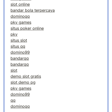
slot online
bandar bola terpercaya
dominoqq
pkv games
situs poker online
pkv
situs slot
situs qq
domino99
bandarqq
bandarqq
slot
demo slot gratis
slot demo pg
pkv games
domino99
qq
dominoqq