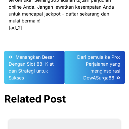
terkemuka, Senang303 adalah tujuan perjudian
online Anda. Jangan lewatkan kesempatan Anda
untuk mencapai jackpot – daftar sekarang dan
mulai bermain!
[ad_2]
Post
Menangkan Besar
Dari pemula ke Pro:
Dengan Slot 88: Kiat
Perjalanan yang
navigation
dan Strategi untuk
menginspirasi
Sukses
DewASurga88
Related Post