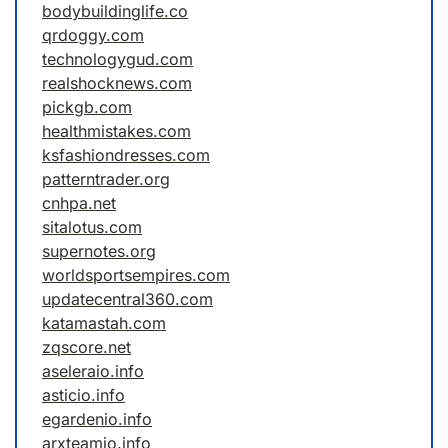
bodybuildinglife.co
qrdoggy.com
technologygud.com
realshocknews.com
pickgb.com
healthmistakes.com
ksfashiondresses.com
patterntrader.org
cnhpa.net
sitalotus.com
supernotes.org
worldsportsempires.com
updatecentral360.com
katamastah.com
zqscore.net
aseleraio.info
asticio.info
egardenio.info
arxteamio.info