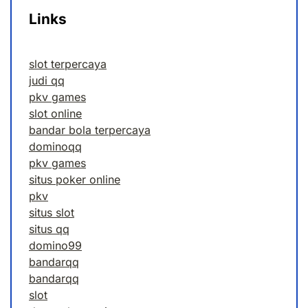
Links
slot terpercaya
judi qq
pkv games
slot online
bandar bola terpercaya
dominoqq
pkv games
situs poker online
pkv
situs slot
situs qq
domino99
bandarqq
bandarqq
slot