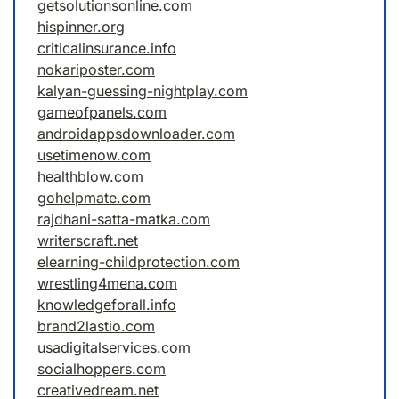
getsolutionsonline.com
hispinner.org
criticalinsurance.info
nokariposter.com
kalyan-guessing-nightplay.com
gameofpanels.com
androidappsdownloader.com
usetimenow.com
healthblow.com
gohelpmate.com
rajdhani-satta-matka.com
writerscraft.net
elearning-childprotection.com
wrestling4mena.com
knowledgeforall.info
brand2lastio.com
usadigitalservices.com
socialhoppers.com
creativedream.net