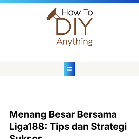
Skip
to
content
Menang Besar Bersama
Liga188: Tips dan Strategi
Sukses