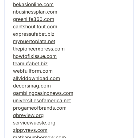
bekasionline.com
nbusinessplan.com
greenlife360.com
cantshoutitout.com
expressufabet.biz
mypuertoplata.net
thepioneerxpress.com
howtofixissue.com
teamufabet.biz
webfullform.com
allviddownload.com
decorsmag.com
gamblingcasinonews.com
universitiesofamerica.net
progameofbrands.com
qbreview.org
servicewueste.org
zippyrevs.com
matkanumbernow.com