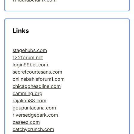
Links
stagehubs.com
1x2forum.net
login99bet.com
secretcourtesans.com
onlinebahisforum1.com
chicagoheadline.com
camming.org
rajalion88.com
goupuntacana.com
riversedgepark.com
zaseez.com
catchycrunch.com