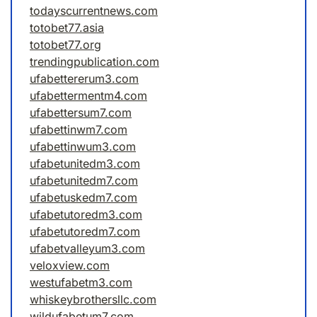
todayscurrentnews.com
totobet77.asia
totobet77.org
trendingpublication.com
ufabettererum3.com
ufabettermentm4.com
ufabettersum7.com
ufabettinwm7.com
ufabettinwum3.com
ufabetunitedm3.com
ufabetunitedm7.com
ufabetuskedm7.com
ufabetutoredm3.com
ufabetutoredm7.com
ufabetvalleyum3.com
veloxview.com
westufabetm3.com
whiskeybrothersllc.com
wildufabetum7.com