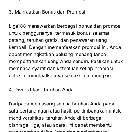
3. Manfaatkan Bonus dan Promosi
Liga188 menawarkan berbagai bonus dan promosi
untuk penggunanya, termasuk bonus selamat
datang, taruhan gratis, dan penawaran uang
kembali. Dengan memanfaatkan promosi ini, Anda
dapat meningkatkan peluang menang tanpa
mempertaruhkan uang Anda sendiri. Pastikan untuk
membaca syarat dan ketentuan setiap promosi
untuk memanfaatkannya semaksimal mungkin.
4. Diversifikasi Taruhan Anda
Daripada memasang semua taruhan Anda pada
satu pertandingan atau hasil, pertimbangkan untuk
mendiversifikasi taruhan Anda di berbagai
olahraga, liga, atau acara. Ini dapat membantu