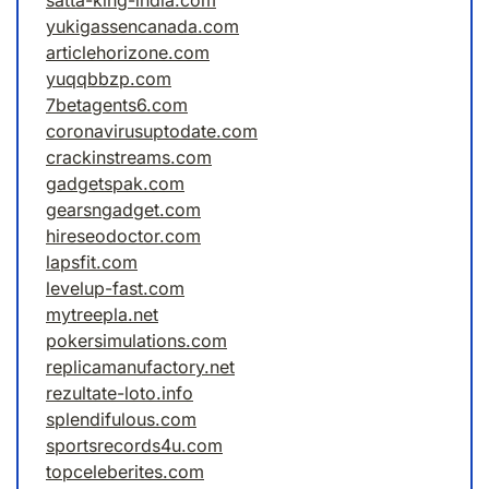
satta-king-india.com
yukigassencanada.com
articlehorizone.com
yuqqbbzp.com
7betagents6.com
coronavirusuptodate.com
crackinstreams.com
gadgetspak.com
gearsngadget.com
hireseodoctor.com
lapsfit.com
levelup-fast.com
mytreepla.net
pokersimulations.com
replicamanufactory.net
rezultate-loto.info
splendifulous.com
sportsrecords4u.com
topceleberites.com