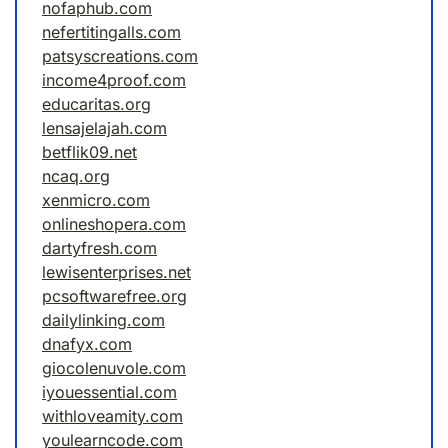
nofaphub.com
nefertitingalls.com
patsyscreations.com
income4proof.com
educaritas.org
lensajelajah.com
betflik09.net
ncaq.org
xenmicro.com
onlineshopera.com
dartyfresh.com
lewisenterprises.net
pcsoftwarefree.org
dailylinking.com
dnafyx.com
giocolenuvole.com
iyouessential.com
withloveamity.com
youlearncode.com