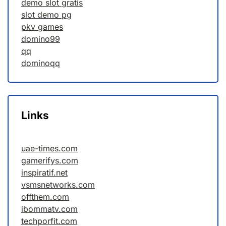
demo slot gratis
slot demo pg
pkv games
domino99
qq
dominoqq
Links
uae-times.com
gamerifys.com
inspiratif.net
vsmsnetworks.com
offthem.com
ibommatv.com
techporfit.com