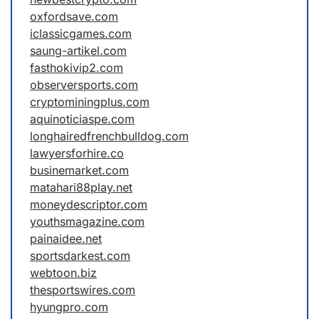
oxfordsave.com
iclassicgames.com
saung-artikel.com
fasthokivip2.com
observersports.com
cryptominingplus.com
aquinoticiaspe.com
longhairedfrenchbulldog.com
lawyersforhire.co
businemarket.com
matahari88play.net
moneydescriptor.com
youthsmagazine.com
painaidee.net
sportsdarkest.com
webtoon.biz
thesportswires.com
hyungpro.com