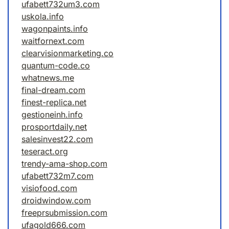
ufabett732um3.com
uskola.info
wagonpaints.info
waitfornext.com
clearvisionmarketing.co
quantum-code.co
whatnews.me
final-dream.com
finest-replica.net
gestioneinh.info
prosportdaily.net
salesinvest22.com
teseract.org
trendy-ama-shop.com
ufabett732m7.com
visiofood.com
droidwindow.com
freeprsubmission.com
ufagold666.com