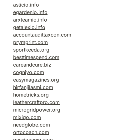
asticio.info
egardenio.info
arxteamio.info
getalexio.info
accountaudittaxcon.com
prymprint.com
sportkeeda.org
besttimespend.com
careandcure.biz
cogniyo.com
easymagazines.org
hirfanjilasmi.com
hometricks.org
leathercraftpro.com
microgridpower.org
mixiqo.com
needglobe.com
ortocoach.com
passionawe.com