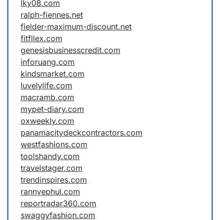
lky08.com
ralph-fiennes.net
fielder-maximum-discount.net
fitfllex.com
genesisbusinesscredit.com
inforuang.com
kindsmarket.com
luvelylife.com
macramb.com
mypet-diary.com
oxweekly.com
panamacitydeckcontractors.com
westfashions.com
toolshandy.com
travelstager.com
trendinspires.com
rannyephul.com
reportradar360.com
swaggyfashion.com