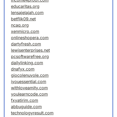
income4proof.com
educaritas.org
lensajelajah.com
betflik09.net
ncaq.org
xenmicro.com
onlineshopera.com
dartyfresh.com
lewisenterprises.net
pcsoftwarefree.org
dailylinking.com
dnafyx.com
giocolenuvole.com
iyouessential.com
withloveamity.com
youlearncode.com
fxyatirim.com
abbuguide.com
technologyresult.com