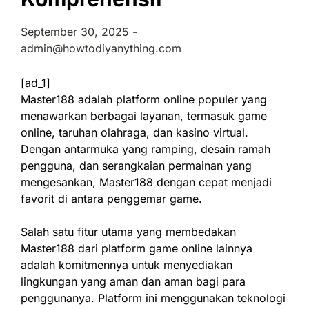
September 30, 2025
-
admin@howtodiyanything.com
[ad_1]
Master188 adalah platform online populer yang
menawarkan berbagai layanan, termasuk game
online, taruhan olahraga, dan kasino virtual.
Dengan antarmuka yang ramping, desain ramah
pengguna, dan serangkaian permainan yang
mengesankan, Master188 dengan cepat menjadi
favorit di antara penggemar game.
Salah satu fitur utama yang membedakan
Master188 dari platform game online lainnya
adalah komitmennya untuk menyediakan
lingkungan yang aman dan aman bagi para
penggunanya. Platform ini menggunakan teknologi