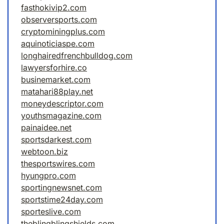
fasthokivip2.com
observersports.com
cryptominingplus.com
aquinoticiaspe.com
longhairedfrenchbulldog.com
lawyersforhire.co
businemarket.com
matahari88play.net
moneydescriptor.com
youthsmagazine.com
painaidee.net
sportsdarkest.com
webtoon.biz
thesportswires.com
hyungpro.com
sportingnewsnet.com
sportstime24day.com
sporteslive.com
theblingblingshields.com