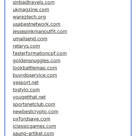
sinbadtravels.com
ukmagzine.com
wareztech.org
usabestnetwork.com
jessepinkmanoutfit.com
umailsend.com
retarys.com
fasterformationcpf.com
goldensnuggles.com
lookbattlemap.com
buyrdpservice.com
yesport.net
tostylo.com
yougetthat.net
sportsnetclub.com
newbestcrypto.com
oxfordsave.com
iclassicgames.com
saung-artikel.com