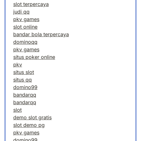
slot terpercaya
judi qq
pkv games
slot online
bandar bola terpercaya
dominoqq
pkv games
situs poker online
pkv
situs slot
situs qq
domino99
bandarqq
bandarqq
slot
demo slot gratis
slot demo pg
pkv games
domino99