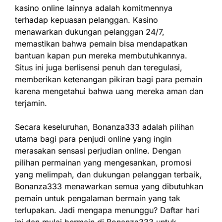
kasino online lainnya adalah komitmennya
terhadap kepuasan pelanggan. Kasino
menawarkan dukungan pelanggan 24/7,
memastikan bahwa pemain bisa mendapatkan
bantuan kapan pun mereka membutuhkannya.
Situs ini juga berlisensi penuh dan teregulasi,
memberikan ketenangan pikiran bagi para pemain
karena mengetahui bahwa uang mereka aman dan
terjamin.
Secara keseluruhan, Bonanza333 adalah pilihan
utama bagi para penjudi online yang ingin
merasakan sensasi perjudian online. Dengan
pilihan permainan yang mengesankan, promosi
yang melimpah, dan dukungan pelanggan terbaik,
Bonanza333 menawarkan semua yang dibutuhkan
pemain untuk pengalaman bermain yang tak
terlupakan. Jadi mengapa menunggu? Daftar hari