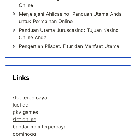
Online
Menjelajahi Ahlicasino: Panduan Utama Anda
untuk Permainan Online
Panduan Utama Juruscasino: Tujuan Kasino
Online Anda
Pengertian Plisbet: Fitur dan Manfaat Utama
Links
slot terpercaya
judi qq
pkv games
slot online
bandar bola terpercaya
dominoqq