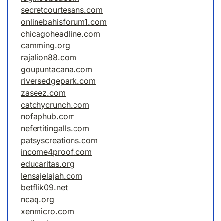
secretcourtesans.com
onlinebahisforum1.com
chicagoheadline.com
camming.org
rajalion88.com
goupuntacana.com
riversedgepark.com
zaseez.com
catchycrunch.com
nofaphub.com
nefertitingalls.com
patsyscreations.com
income4proof.com
educaritas.org
lensajelajah.com
betflik09.net
ncaq.org
xenmicro.com