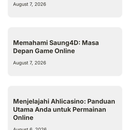
August 7, 2026
Memahami Saung4D: Masa
Depan Game Online
August 7, 2026
Menjelajahi Ahlicasino: Panduan
Utama Anda untuk Permainan
Online
August 6, 2026