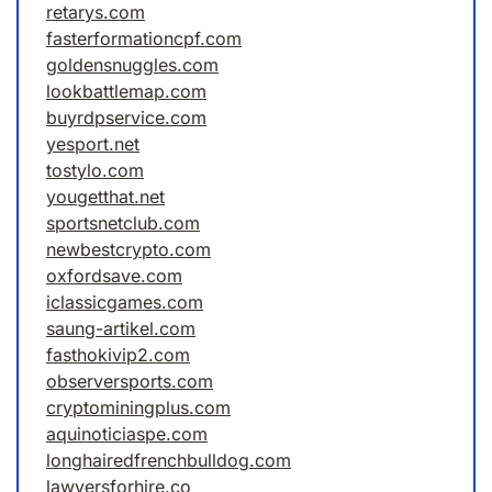
retarys.com
fasterformationcpf.com
goldensnuggles.com
lookbattlemap.com
buyrdpservice.com
yesport.net
tostylo.com
yougetthat.net
sportsnetclub.com
newbestcrypto.com
oxfordsave.com
iclassicgames.com
saung-artikel.com
fasthokivip2.com
observersports.com
cryptominingplus.com
aquinoticiaspe.com
longhairedfrenchbulldog.com
lawyersforhire.co