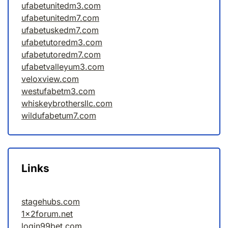
ufabetunitedm3.com
ufabetunitedm7.com
ufabetuskedm7.com
ufabetutoredm3.com
ufabetutoredm7.com
ufabetvalleyum3.com
veloxview.com
westufabetm3.com
whiskeybrothersllc.com
wildufabetum7.com
Links
stagehubs.com
1x2forum.net
login99bet.com