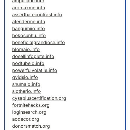
ampullahu.info
aromaxme.info
asserthatecontrast.info
atenderme.info
bangumiio.info
bekosunhu.info
beneficialgrandiose.info
blomaio.info
dosellinfoplete.info
podtubeio.info
powerfulvolatile.info
qvidsio.info
shumaio.info
slotherio.info
cysapluscertification.org
fortnitehacks.org
loginsearch.org
aodecor.org
donorsmatch.org