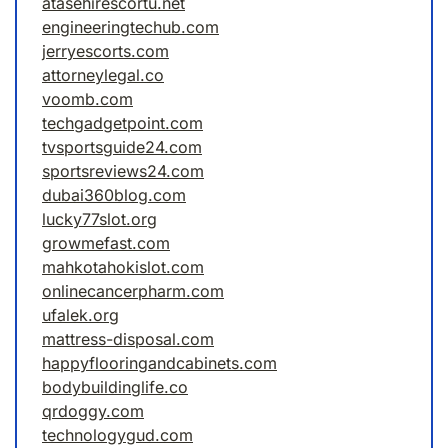
atasehirescortu.net
engineeringtechub.com
jerryescorts.com
attorneylegal.co
voomb.com
techgadgetpoint.com
tvsportsguide24.com
sportsreviews24.com
dubai360blog.com
lucky77slot.org
growmefast.com
mahkotahokislot.com
onlinecancerpharm.com
ufalek.org
mattress-disposal.com
happyflooringandcabinets.com
bodybuildinglife.co
qrdoggy.com
technologygud.com