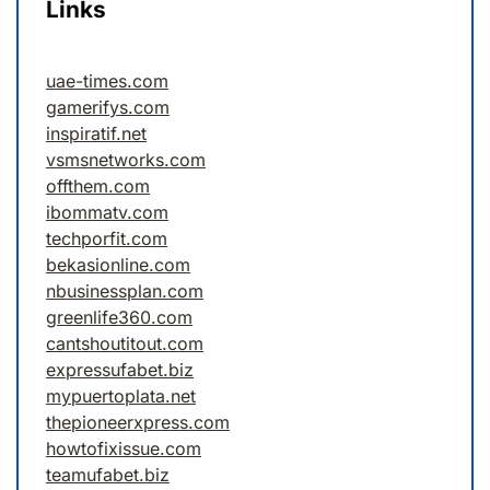
Links
uae-times.com
gamerifys.com
inspiratif.net
vsmsnetworks.com
offthem.com
ibommatv.com
techporfit.com
bekasionline.com
nbusinessplan.com
greenlife360.com
cantshoutitout.com
expressufabet.biz
mypuertoplata.net
thepioneerxpress.com
howtofixissue.com
teamufabet.biz