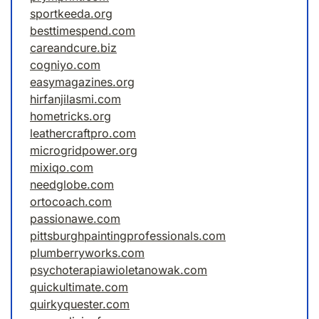
sportkeeda.org
besttimespend.com
careandcure.biz
cogniyo.com
easymagazines.org
hirfanjilasmi.com
hometricks.org
leathercraftpro.com
microgridpower.org
mixiqo.com
needglobe.com
ortocoach.com
passionawe.com
pittsburghpaintingprofessionals.com
plumberryworks.com
psychoterapiawioletanowak.com
quickultimate.com
quirkyquester.com