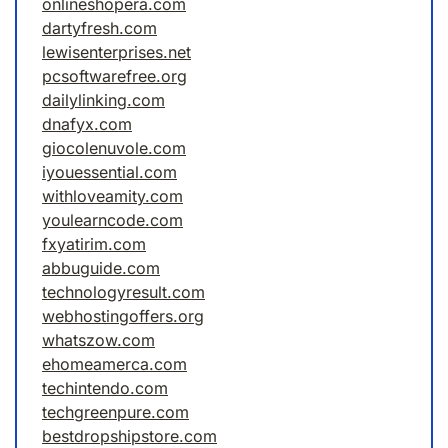
onlineshopera.com
dartyfresh.com
lewisenterprises.net
pcsoftwarefree.org
dailylinking.com
dnafyx.com
giocolenuvole.com
iyouessential.com
withloveamity.com
youlearncode.com
fxyatirim.com
abbuguide.com
technologyresult.com
webhostingoffers.org
whatszow.com
ehomeamerca.com
techintendo.com
techgreenpure.com
bestdropshipstore.com