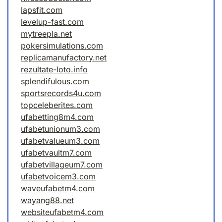
lapsfit.com
levelup-fast.com
mytreepla.net
pokersimulations.com
replicamanufactory.net
rezultate-loto.info
splendifulous.com
sportsrecords4u.com
topceleberites.com
ufabetting8m4.com
ufabetunionum3.com
ufabetvalueum3.com
ufabetvaultm7.com
ufabetvillageum7.com
ufabetvoicem3.com
waveufabetm4.com
wayang88.net
websiteufabetm4.com