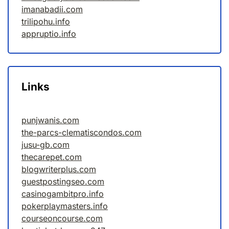
imanabadii.com
trilipohu.info
appruptio.info
Links
punjwanis.com
the-parcs-clematiscondos.com
jusu-gb.com
thecarepet.com
blogwriterplus.com
guestpostingseo.com
casinogambitpro.info
pokerplaymasters.info
courseoncourse.com