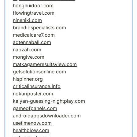
honghuidoor.com
flowingtravel.com
nineniki.com
brandiospecialists.com
medicalcare7.com
adtennaball.com
nabzah.com
mongive.com
matkagameresultsview.com
getsolutionsonline.com
hispinner.org
criticalinsurance.info
nokariposter.com
kalyan-guessing-nightplay.com
gameofpanels.com
androidappsdownloader.com
usetimenow.com
healthblow.com