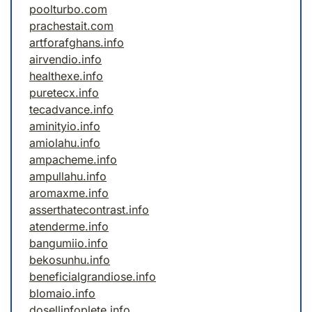
poolturbo.com
prachestait.com
artforafghans.info
airvendio.info
healthexe.info
puretecx.info
tecadvance.info
aminityio.info
amiolahu.info
ampacheme.info
ampullahu.info
aromaxme.info
asserthatecontrast.info
atenderme.info
bangumiio.info
bekosunhu.info
beneficialgrandiose.info
blomaio.info
dosellinfoplete.info