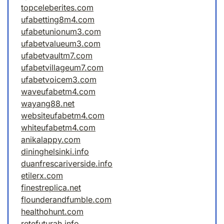
topceleberites.com
ufabetting8m4.com
ufabetunionum3.com
ufabetvalueum3.com
ufabetvaultm7.com
ufabetvillageum7.com
ufabetvoicem3.com
waveufabetm4.com
wayang88.net
websiteufabetm4.com
whiteufabetm4.com
anikalappy.com
dininghelsinki.info
duanfrescariverside.info
etilerx.com
finestreplica.net
flounderandfumble.com
healthohunt.com
retefuturah.info