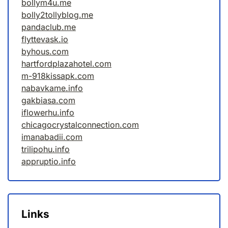
bollym4u.me
bolly2tollyblog.me
pandaclub.me
flyttevask.io
byhous.com
hartfordplazahotel.com
m-918kissapk.com
nabavkame.info
gakbiasa.com
iflowerhu.info
chicagocrystalconnection.com
imanabadii.com
trilipohu.info
appruptio.info
Links