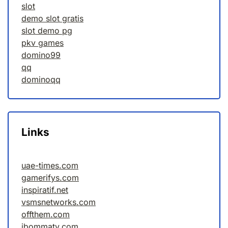
slot
demo slot gratis
slot demo pg
pkv games
domino99
qq
dominoqq
Links
uae-times.com
gamerifys.com
inspiratif.net
vsmsnetworks.com
offthem.com
ibommatv.com