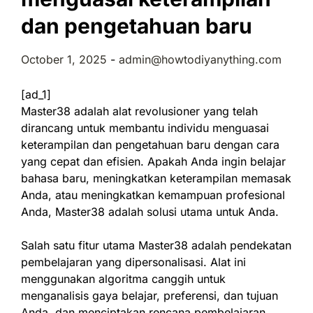
dan pengetahuan baru
October 1, 2025
-
admin@howtodiyanything.com
[ad_1]
Master38 adalah alat revolusioner yang telah
dirancang untuk membantu individu menguasai
keterampilan dan pengetahuan baru dengan cara
yang cepat dan efisien. Apakah Anda ingin belajar
bahasa baru, meningkatkan keterampilan memasak
Anda, atau meningkatkan kemampuan profesional
Anda, Master38 adalah solusi utama untuk Anda.
Salah satu fitur utama Master38 adalah pendekatan
pembelajaran yang dipersonalisasi. Alat ini
menggunakan algoritma canggih untuk
menganalisis gaya belajar, preferensi, dan tujuan
Anda, dan menciptakan rencana pembelajaran