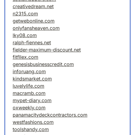
creativedream.net
n2315.com
getwebonline.com
onlyfansheaven.com
lky08.com
ralph-fiennes.net
fielder-maximum-discount.net
fitfllex.com
genesisbusinesscredit.com
inforuang.com
kindsmarket.com
luvelylife.com
macramb.com
mypet-diary.com
oxweekly.com
panamacitydeckcontractors.com
westfashions.com
toolshandy.com