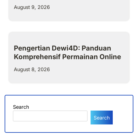
August 9, 2026
Pengertian Dewi4D: Panduan
Komprehensif Permainan Online
August 8, 2026
Search
Search