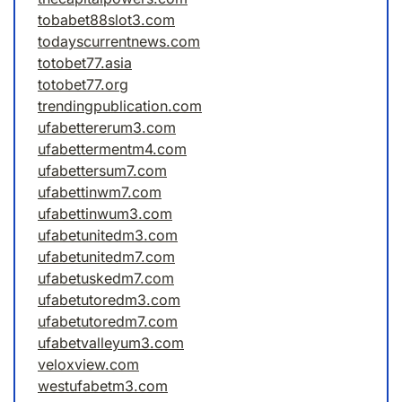
tobabet88slot3.com
todayscurrentnews.com
totobet77.asia
totobet77.org
trendingpublication.com
ufabettererum3.com
ufabettermentm4.com
ufabettersum7.com
ufabettinwm7.com
ufabettinwum3.com
ufabetunitedm3.com
ufabetunitedm7.com
ufabetuskedm7.com
ufabetutoredm3.com
ufabetutoredm7.com
ufabetvalleyum3.com
veloxview.com
westufabetm3.com