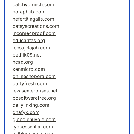
catchycrunch.com
nofaphub.com
nefertitingalls.com
patsyscreations.com
income4proof.com
educaritas.org
lensajelajah.com
betflik09.net
ncaq.org
xenmicro.com
onlineshopera.com
dartyfresh.com
lewisenterprises.net
pcsoftwarefree.org
dailylinking.com
dnafyx.com
giocolenuvole.com
iyouessential.com
withloveamity.com