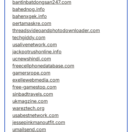
bantinbatdongsan247.com
bahednog.info
bahenxgek.info
pertamaskre.com
threadsvideoandphotodownloader.com
techgiddy.com
usalivenetwork.com
jackpotrushonline.info
ucnewshindi.com
freecellphonedatabase.com
gamersrope.com
exellewebmedia.com
free-gamestop.com
sinbadtravels.com
ukmagzine.com
wareztech.org
usabestnetwork.com
jessepinkmanoutfit.com
umailsend.com