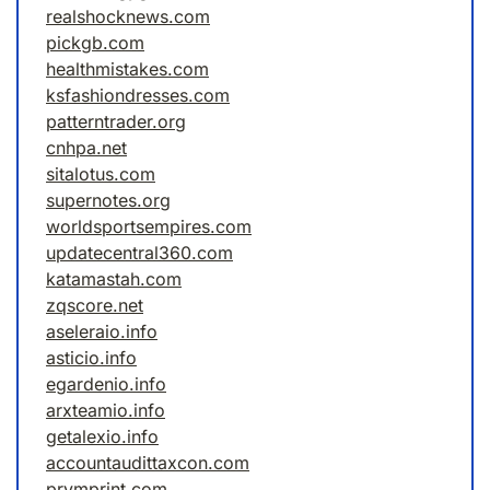
realshocknews.com
pickgb.com
healthmistakes.com
ksfashiondresses.com
patterntrader.org
cnhpa.net
sitalotus.com
supernotes.org
worldsportsempires.com
updatecentral360.com
katamastah.com
zqscore.net
aseleraio.info
asticio.info
egardenio.info
arxteamio.info
getalexio.info
accountaudittaxcon.com
prymprint.com