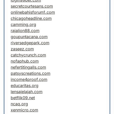
login99bet.com
secretcourtesans.com
onlinebahisforum1.com
chicagoheadline.com
camming.org
rajalion88.com
goupuntacana.com
riversedgepark.com
zaseez.com
catchycrunch.com
nofaphub.com
nefertitingalls.com
patsyscreations.com
income4proof.com
educaritas.org
lensajelajah.com
betflik09.net
ncaq.org
xenmicro.com