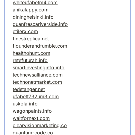
whiteufabetm4.com
anikalappy.com
dininghelsinki.info
duanfrescariverside.info
etilerx.com
finestreplica.net
flounderandfumble.com
healthohunt.com
retefuturah.info
smartinvestinginfo.info
technewsalliance.com
technonetmarket.com
tedstanger.net
ufabett732um3.com
uskola.info
wagonpaints.info
waitfornext.com
clearvisionmarketing.co
quantum-code.co