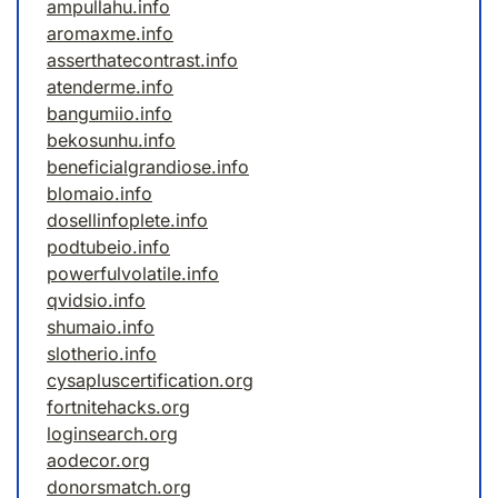
ampullahu.info
aromaxme.info
asserthatecontrast.info
atenderme.info
bangumiio.info
bekosunhu.info
beneficialgrandiose.info
blomaio.info
dosellinfoplete.info
podtubeio.info
powerfulvolatile.info
qvidsio.info
shumaio.info
slotherio.info
cysapluscertification.org
fortnitehacks.org
loginsearch.org
aodecor.org
donorsmatch.org