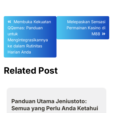
Post
Membuka Kekuatan
Melepaskan Sensasi
QQemas: Panduan
Permainan Kasino di
navigation
untuk
M88
Mengintegrasikannya
ke dalam Rutinitas
Harian Anda
Related Post
Panduan Utama Jeniustoto:
Semua yang Perlu Anda Ketahui