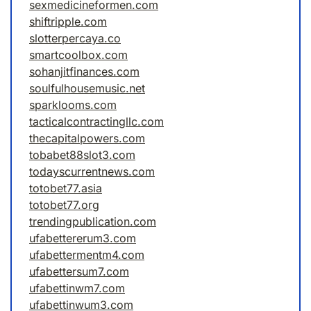
sexmedicineformen.com
shiftripple.com
slotterpercaya.co
smartcoolbox.com
sohanjitfinances.com
soulfulhousemusic.net
sparklooms.com
tacticalcontractingllc.com
thecapitalpowers.com
tobabet88slot3.com
todayscurrentnews.com
totobet77.asia
totobet77.org
trendingpublication.com
ufabettererum3.com
ufabettermentm4.com
ufabettersum7.com
ufabettinwm7.com
ufabettinwum3.com