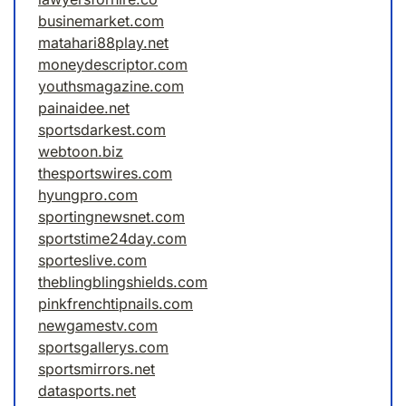
businemarket.com
matahari88play.net
moneydescriptor.com
youthsmagazine.com
painaidee.net
sportsdarkest.com
webtoon.biz
thesportswires.com
hyungpro.com
sportingnewsnet.com
sportstime24day.com
sporteslive.com
theblingblingshields.com
pinkfrenchtipnails.com
newgamestv.com
sportsgallerys.com
sportsmirrors.net
datasports.net