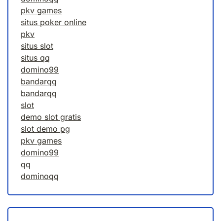
pkv games
situs poker online
pkv
situs slot
situs qq
domino99
bandarqq
bandarqq
slot
demo slot gratis
slot demo pg
pkv games
domino99
qq
dominoqq