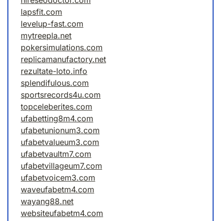
hireseodoctor.com
lapsfit.com
levelup-fast.com
mytreepla.net
pokersimulations.com
replicamanufactory.net
rezultate-loto.info
splendifulous.com
sportsrecords4u.com
topceleberites.com
ufabetting8m4.com
ufabetunionum3.com
ufabetvalueum3.com
ufabetvaultm7.com
ufabetvillageum7.com
ufabetvoicem3.com
waveufabetm4.com
wayang88.net
websiteufabetm4.com