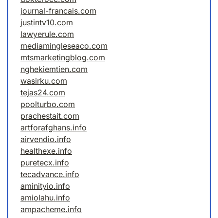
journal-francais.com
justintv10.com
lawyerule.com
mediamingleseaco.com
mtsmarketingblog.com
nghekiemtien.com
wasirku.com
tejas24.com
poolturbo.com
prachestait.com
artforafghans.info
airvendio.info
healthexe.info
puretecx.info
tecadvance.info
aminityio.info
amiolahu.info
ampacheme.info