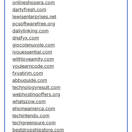
onlineshopera.com
dartyfresh.com
lewisenterprises.net
pcsoftwarefree.org
dailylinking.com
dnafyx.com
giocolenuvole.com
iyouessential.com
withloveamity.com
youlearncode.com
fxyatirim.com
abbuguide.com
technologyresult.com
webhostingoffers.org
whatszow.com
ehomeamerca.com
techintendo.com
techgreenpure.com
bestdropshipstore.com