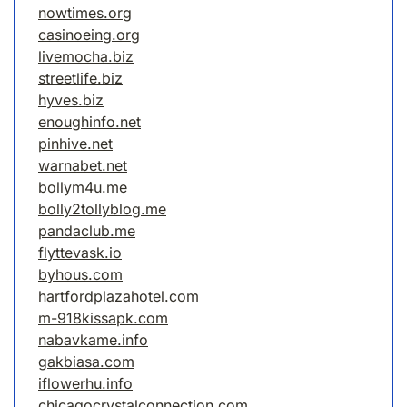
nowtimes.org
casinoeing.org
livemocha.biz
streetlife.biz
hyves.biz
enoughinfo.net
pinhive.net
warnabet.net
bollym4u.me
bolly2tollyblog.me
pandaclub.me
flyttevask.io
byhous.com
hartfordplazahotel.com
m-918kissapk.com
nabavkame.info
gakbiasa.com
iflowerhu.info
chicagocrystalconnection.com