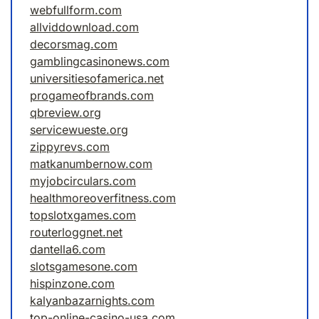
webfullform.com
allviddownload.com
decorsmag.com
gamblingcasinonews.com
universitiesofamerica.net
progameofbrands.com
qbreview.org
servicewueste.org
zippyrevs.com
matkanumbernow.com
myjobcirculars.com
healthmoreoverfitness.com
topslotxgames.com
routerloggnet.net
dantella6.com
slotsgamesone.com
hispinzone.com
kalyanbazarnights.com
top-online-casino-usa.com