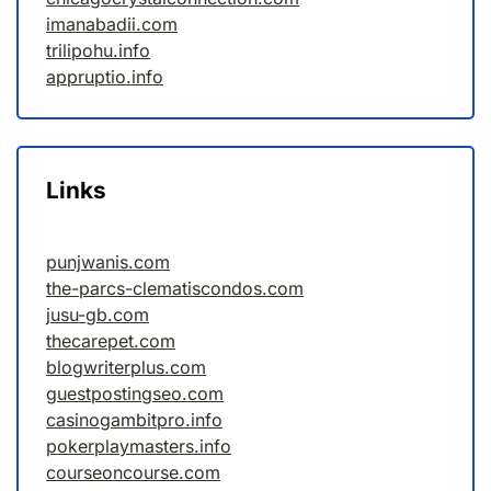
imanabadii.com
trilipohu.info
appruptio.info
Links
punjwanis.com
the-parcs-clematiscondos.com
jusu-gb.com
thecarepet.com
blogwriterplus.com
guestpostingseo.com
casinogambitpro.info
pokerplaymasters.info
courseoncourse.com