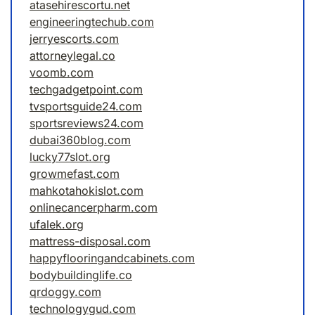
atasehirescortu.net
engineeringtechub.com
jerryescorts.com
attorneylegal.co
voomb.com
techgadgetpoint.com
tvsportsguide24.com
sportsreviews24.com
dubai360blog.com
lucky77slot.org
growmefast.com
mahkotahokislot.com
onlinecancerpharm.com
ufalek.org
mattress-disposal.com
happyflooringandcabinets.com
bodybuildinglife.co
qrdoggy.com
technologygud.com