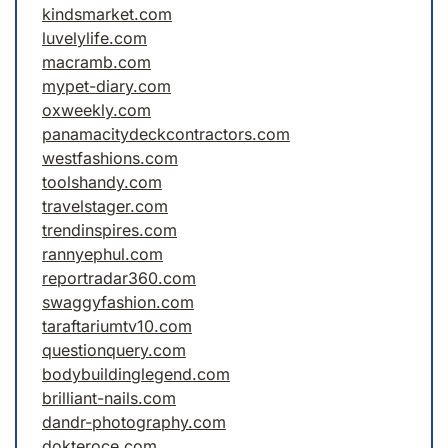
kindsmarket.com
luvelylife.com
macramb.com
mypet-diary.com
oxweekly.com
panamacitydeckcontractors.com
westfashions.com
toolshandy.com
travelstager.com
trendinspires.com
rannyephul.com
reportradar360.com
swaggyfashion.com
taraftariumtv10.com
questionquery.com
bodybuildinglegend.com
brilliant-nails.com
dandr-photography.com
dokteroce.com