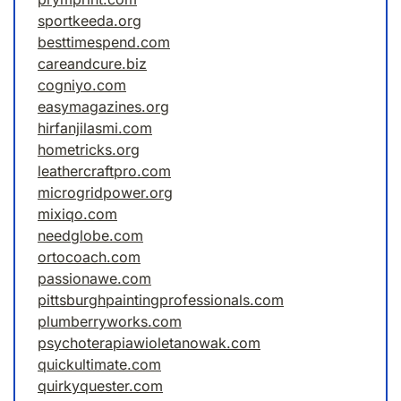
sportkeeda.org
besttimespend.com
careandcure.biz
cogniyo.com
easymagazines.org
hirfanjilasmi.com
hometricks.org
leathercraftpro.com
microgridpower.org
mixiqo.com
needglobe.com
ortocoach.com
passionawe.com
pittsburghpaintingprofessionals.com
plumberryworks.com
psychoterapiawioletanowak.com
quickultimate.com
quirkyquester.com