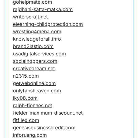
gohelpmate.com
rajdhani-satta-matka.com
writerscraft.net
elearning-childprotection.com
wrestling4mena.com
knowledgeforall.info
brand2lastio.com
usadigitalservices.com
socialhoppers.com
creativedream.net
n2315.com
getwebonline.com
onlyfansheaven.com
lky08.com
ralph-fiennes.net
fielder-maximum-discount.net
fitfllex.com
genesisbusinesscredit.com
inforuang.com