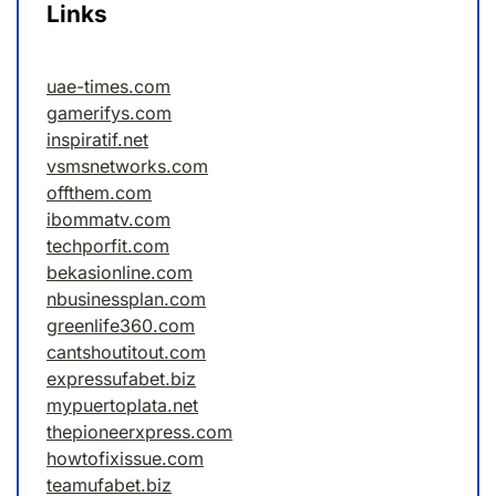
Links
uae-times.com
gamerifys.com
inspiratif.net
vsmsnetworks.com
offthem.com
ibommatv.com
techporfit.com
bekasionline.com
nbusinessplan.com
greenlife360.com
cantshoutitout.com
expressufabet.biz
mypuertoplata.net
thepioneerxpress.com
howtofixissue.com
teamufabet.biz