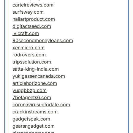
cartelreviews.com
surfsway.com
nailartproduct.com
digitactseed.com
lvlcraft.com
90secondmoneyloans.com
xenmicro.com
rodrovers.com
tripssolution.com
satta-king-india.com
yukigassencanada.com
articlehorizone.com
yuqqbbzp.com
7betagents6.com
coronavirusuptodate.com
crackinstreams.com
gadgetspak.com
gearsngadget.com