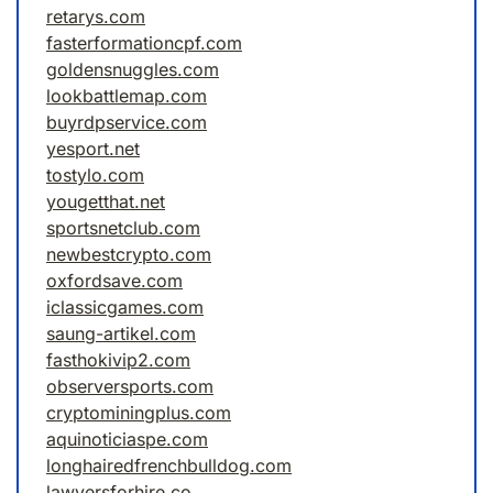
retarys.com
fasterformationcpf.com
goldensnuggles.com
lookbattlemap.com
buyrdpservice.com
yesport.net
tostylo.com
yougetthat.net
sportsnetclub.com
newbestcrypto.com
oxfordsave.com
iclassicgames.com
saung-artikel.com
fasthokivip2.com
observersports.com
cryptominingplus.com
aquinoticiaspe.com
longhairedfrenchbulldog.com
lawyersforhire.co