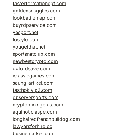
fasterformationcpf.com
goldensnuggles.com
lookbattlemap.com
buyrdpservice.com
yesport.net
tostylo.com
yougetthat.net
sportsnetclub.com
newbestcrypto.com
oxfordsave.com
iclassicgames.com
saung-artikel.com
fasthokivip2.com
observersports.com
cryptominingplus.com
aquinoticiaspe.com
longhairedfrenchbulldog.com
lawyersforhire.co
businemarket.com