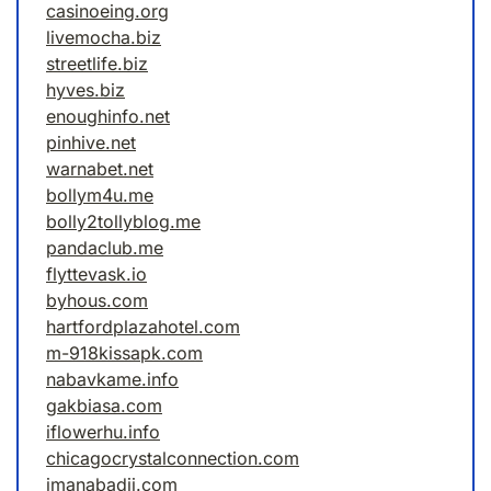
casinoeing.org
livemocha.biz
streetlife.biz
hyves.biz
enoughinfo.net
pinhive.net
warnabet.net
bollym4u.me
bolly2tollyblog.me
pandaclub.me
flyttevask.io
byhous.com
hartfordplazahotel.com
m-918kissapk.com
nabavkame.info
gakbiasa.com
iflowerhu.info
chicagocrystalconnection.com
imanabadii.com