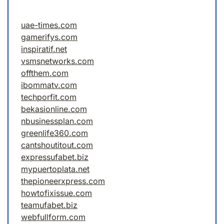
uae-times.com
gamerifys.com
inspiratif.net
vsmsnetworks.com
offthem.com
ibommatv.com
techporfit.com
bekasionline.com
nbusinessplan.com
greenlife360.com
cantshoutitout.com
expressufabet.biz
mypuertoplata.net
thepioneerxpress.com
howtofixissue.com
teamufabet.biz
webfullform.com