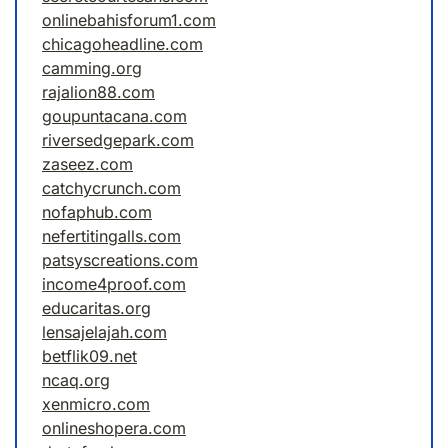
onlinebahisforum1.com
chicagoheadline.com
camming.org
rajalion88.com
goupuntacana.com
riversedgepark.com
zaseez.com
catchycrunch.com
nofaphub.com
nefertitingalls.com
patsyscreations.com
income4proof.com
educaritas.org
lensajelajah.com
betflik09.net
ncaq.org
xenmicro.com
onlineshopera.com