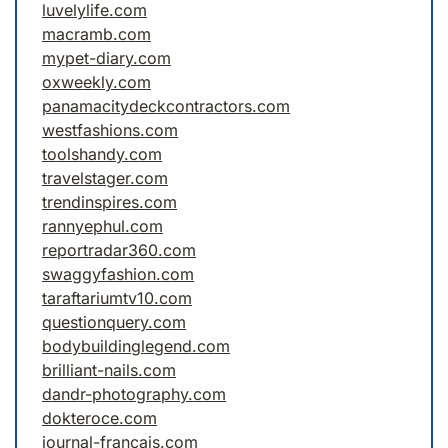
luvelylife.com
macramb.com
mypet-diary.com
oxweekly.com
panamacitydeckcontractors.com
westfashions.com
toolshandy.com
travelstager.com
trendinspires.com
rannyephul.com
reportradar360.com
swaggyfashion.com
taraftariumtv10.com
questionquery.com
bodybuildinglegend.com
brilliant-nails.com
dandr-photography.com
dokteroce.com
journal-francais.com