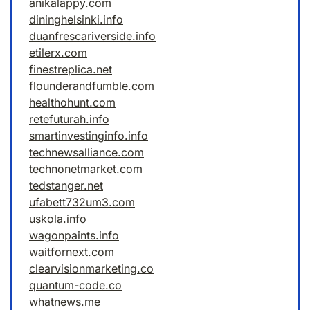
anikalappy.com
dininghelsinki.info
duanfrescariverside.info
etilerx.com
finestreplica.net
flounderandfumble.com
healthohunt.com
retefuturah.info
smartinvestinginfo.info
technewsalliance.com
technonetmarket.com
tedstanger.net
ufabett732um3.com
uskola.info
wagonpaints.info
waitfornext.com
clearvisionmarketing.co
quantum-code.co
whatnews.me