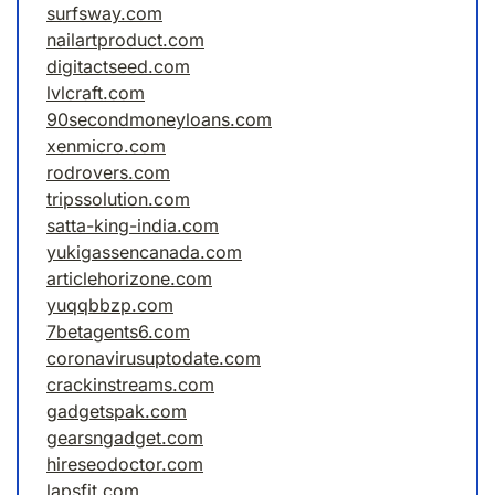
surfsway.com
nailartproduct.com
digitactseed.com
lvlcraft.com
90secondmoneyloans.com
xenmicro.com
rodrovers.com
tripssolution.com
satta-king-india.com
yukigassencanada.com
articlehorizone.com
yuqqbbzp.com
7betagents6.com
coronavirusuptodate.com
crackinstreams.com
gadgetspak.com
gearsngadget.com
hireseodoctor.com
lapsfit.com