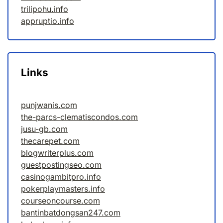
trilipohu.info
appruptio.info
Links
punjwanis.com
the-parcs-clematiscondos.com
jusu-gb.com
thecarepet.com
blogwriterplus.com
guestpostingseo.com
casinogambitpro.info
pokerplaymasters.info
courseoncourse.com
bantinbatdongsan247.com