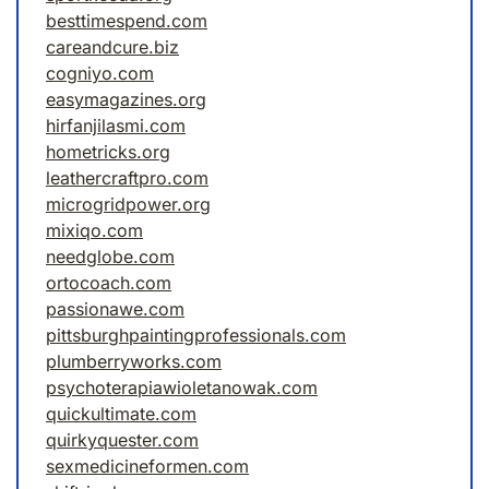
besttimespend.com
careandcure.biz
cogniyo.com
easymagazines.org
hirfanjilasmi.com
hometricks.org
leathercraftpro.com
microgridpower.org
mixiqo.com
needglobe.com
ortocoach.com
passionawe.com
pittsburghpaintingprofessionals.com
plumberryworks.com
psychoterapiawioletanowak.com
quickultimate.com
quirkyquester.com
sexmedicineformen.com