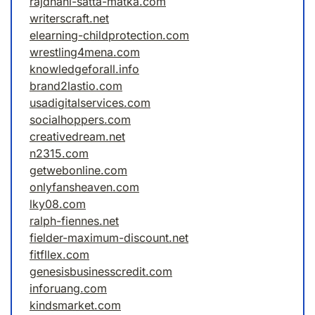
rajdhani-satta-matka.com
writerscraft.net
elearning-childprotection.com
wrestling4mena.com
knowledgeforall.info
brand2lastio.com
usadigitalservices.com
socialhoppers.com
creativedream.net
n2315.com
getwebonline.com
onlyfansheaven.com
lky08.com
ralph-fiennes.net
fielder-maximum-discount.net
fitfllex.com
genesisbusinesscredit.com
inforuang.com
kindsmarket.com