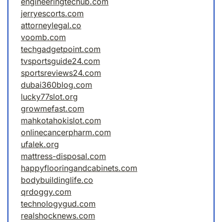
engineeringtechub.com
jerryescorts.com
attorneylegal.co
voomb.com
techgadgetpoint.com
tvsportsguide24.com
sportsreviews24.com
dubai360blog.com
lucky77slot.org
growmefast.com
mahkotahokislot.com
onlinecancerpharm.com
ufalek.org
mattress-disposal.com
happyflooringandcabinets.com
bodybuildinglife.co
qrdoggy.com
technologygud.com
realshocknews.com