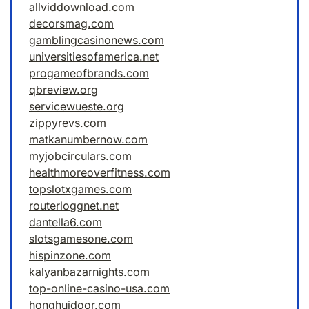
allviddownload.com
decorsmag.com
gamblingcasinonews.com
universitiesofamerica.net
progameofbrands.com
qbreview.org
servicewueste.org
zippyrevs.com
matkanumbernow.com
myjobcirculars.com
healthmoreoverfitness.com
topslotxgames.com
routerloggnet.net
dantella6.com
slotsgamesone.com
hispinzone.com
kalyanbazarnights.com
top-online-casino-usa.com
honghuidoor.com