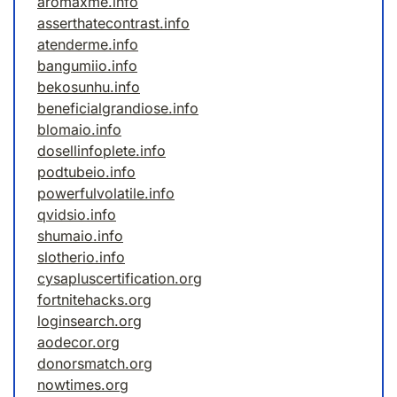
aromaxme.info
asserthatecontrast.info
atenderme.info
bangumiio.info
bekosunhu.info
beneficialgrandiose.info
blomaio.info
dosellinfoplete.info
podtubeio.info
powerfulvolatile.info
qvidsio.info
shumaio.info
slotherio.info
cysapluscertification.org
fortnitehacks.org
loginsearch.org
aodecor.org
donorsmatch.org
nowtimes.org