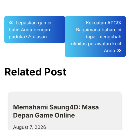
Post
Lepaskan gamer
Kekuatan APG9:
batin Anda dengan
Bagaimana bahan ini
navigation
paduka77: ulasan
dapat mengubah
rutinitas perawatan kulit
Anda
Related Post
Memahami Saung4D: Masa
Depan Game Online
August 7, 2026