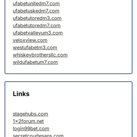
ufabetunitedm7.com
ufabetuskedm7.com
ufabetutoredm3.com
ufabetutoredm7.com
ufabetvalleyum3.com
veloxview.com
westufabetm3.com
whiskeybrothersllc.com
wildufabetum7.com
Links
stagehubs.com
1x2forum.net
login99bet.com
secretcourtesans.com