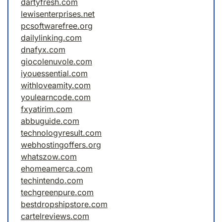
dartyfresh.com
lewisenterprises.net
pcsoftwarefree.org
dailylinking.com
dnafyx.com
giocolenuvole.com
iyouessential.com
withloveamity.com
youlearncode.com
fxyatirim.com
abbuguide.com
technologyresult.com
webhostingoffers.org
whatszow.com
ehomeamerca.com
techintendo.com
techgreenpure.com
bestdropshipstore.com
cartelreviews.com