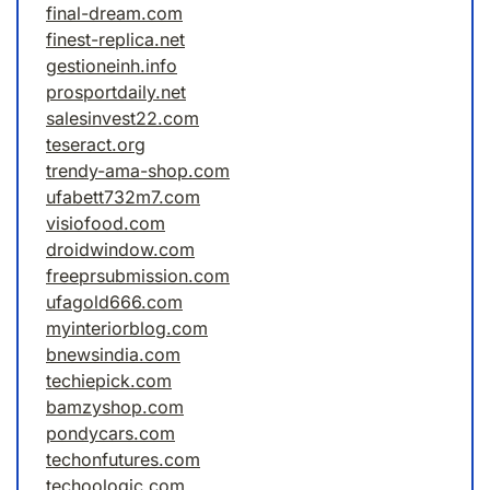
final-dream.com
finest-replica.net
gestioneinh.info
prosportdaily.net
salesinvest22.com
teseract.org
trendy-ama-shop.com
ufabett732m7.com
visiofood.com
droidwindow.com
freeprsubmission.com
ufagold666.com
myinteriorblog.com
bnewsindia.com
techiepick.com
bamzyshop.com
pondycars.com
techonfutures.com
techoologic.com