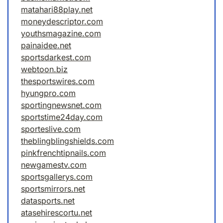
matahari88play.net
moneydescriptor.com
youthsmagazine.com
painaidee.net
sportsdarkest.com
webtoon.biz
thesportswires.com
hyungpro.com
sportingnewsnet.com
sportstime24day.com
sporteslive.com
theblingblingshields.com
pinkfrenchtipnails.com
newgamestv.com
sportsgallerys.com
sportsmirrors.net
datasports.net
atasehirescortu.net