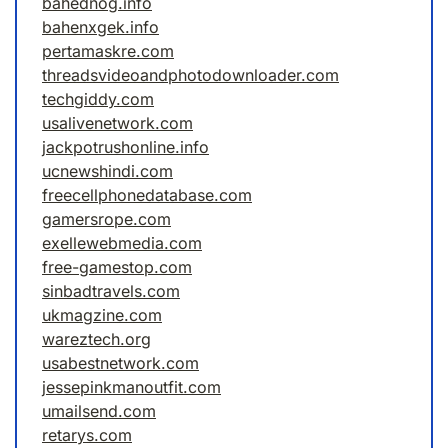
bahednog.info
bahenxgek.info
pertamaskre.com
threadsvideoandphotodownloader.com
techgiddy.com
usalivenetwork.com
jackpotrushonline.info
ucnewshindi.com
freecellphonedatabase.com
gamersrope.com
exellewebmedia.com
free-gamestop.com
sinbadtravels.com
ukmagzine.com
wareztech.org
usabestnetwork.com
jessepinkmanoutfit.com
umailsend.com
retarys.com