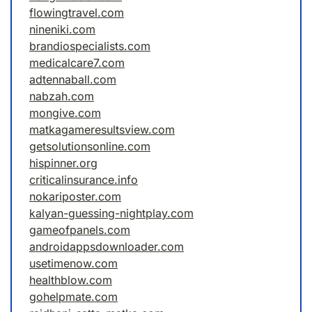
flowingtravel.com
nineniki.com
brandiospecialists.com
medicalcare7.com
adtennaball.com
nabzah.com
mongive.com
matkagameresultsview.com
getsolutionsonline.com
hispinner.org
criticalinsurance.info
nokariposter.com
kalyan-guessing-nightplay.com
gameofpanels.com
androidappsdownloader.com
usetimenow.com
healthblow.com
gohelpmate.com