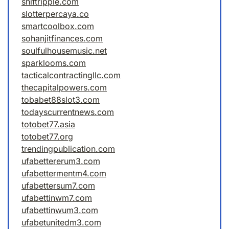
shiftripple.com
slotterpercaya.co
smartcoolbox.com
sohanjitfinances.com
soulfulhousemusic.net
sparklooms.com
tacticalcontractingllc.com
thecapitalpowers.com
tobabet88slot3.com
todayscurrentnews.com
totobet77.asia
totobet77.org
trendingpublication.com
ufabettererum3.com
ufabettermentm4.com
ufabettersum7.com
ufabettinwm7.com
ufabettinwum3.com
ufabetunitedm3.com