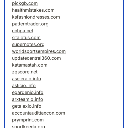
pickgb.com
healthmistakes.com
ksfashiondresses.com
patterntrader.org
cnhpa.net
sitalotus.com
supernotes.org
worldsportsempires.com
updatecentral360.com
katamastah.com
zqscore.net
aseleraio.info
asticio.info
egardenio.info
arxteamio.info
getalexio.info
accountaudittaxcon.com
prymprint.com
sportkeeda.org