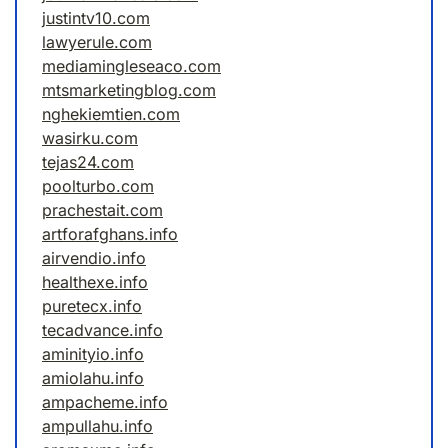
justintv10.com
lawyerule.com
mediamingleseaco.com
mtsmarketingblog.com
nghekiemtien.com
wasirku.com
tejas24.com
poolturbo.com
prachestait.com
artforafghans.info
airvendio.info
healthexe.info
puretecx.info
tecadvance.info
aminityio.info
amiolahu.info
ampacheme.info
ampullahu.info