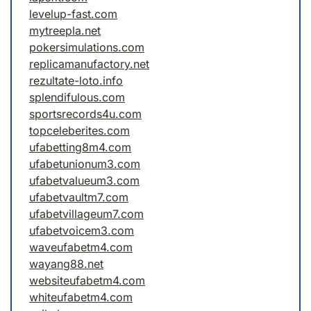
levelup-fast.com
mytreepla.net
pokersimulations.com
replicamanufactory.net
rezultate-loto.info
splendifulous.com
sportsrecords4u.com
topceleberites.com
ufabetting8m4.com
ufabetunionum3.com
ufabetvalueum3.com
ufabetvaultm7.com
ufabetvillageum7.com
ufabetvoicem3.com
waveufabetm4.com
wayang88.net
websiteufabetm4.com
whiteufabetm4.com