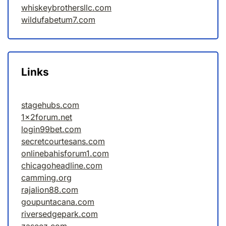
whiskeybrothersllc.com
wildufabetum7.com
Links
stagehubs.com
1x2forum.net
login99bet.com
secretcourtesans.com
onlinebahisforum1.com
chicagoheadline.com
camming.org
rajalion88.com
goupuntacana.com
riversedgepark.com