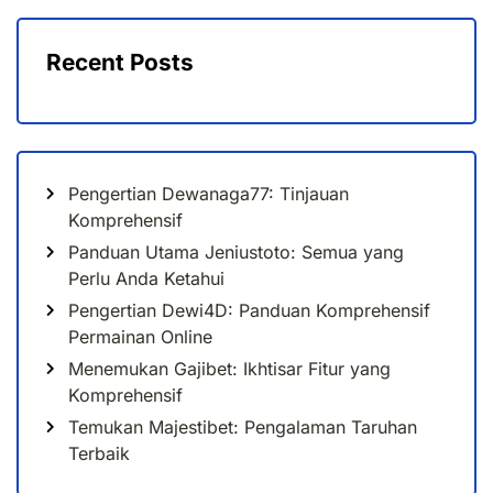
Recent Posts
Pengertian Dewanaga77: Tinjauan
Komprehensif
Panduan Utama Jeniustoto: Semua yang
Perlu Anda Ketahui
Pengertian Dewi4D: Panduan Komprehensif
Permainan Online
Menemukan Gajibet: Ikhtisar Fitur yang
Komprehensif
Temukan Majestibet: Pengalaman Taruhan
Terbaik