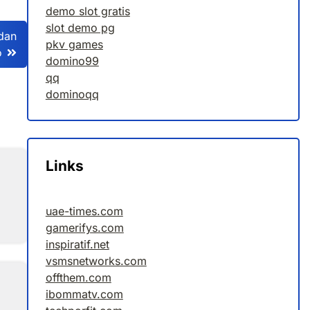
demo slot gratis
slot demo pg
dan
pkv games
o
domino99
qq
dominoqq
Links
uae-times.com
gamerifys.com
inspiratif.net
vsmsnetworks.com
offthem.com
ibommatv.com