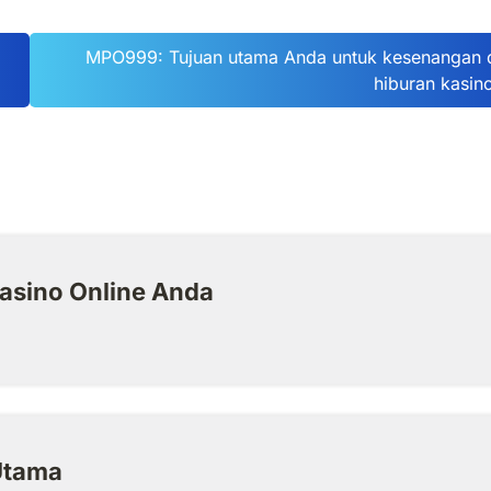
MPO999: Tujuan utama Anda untuk kesenangan 
hiburan kasin
asino Online Anda
 Utama