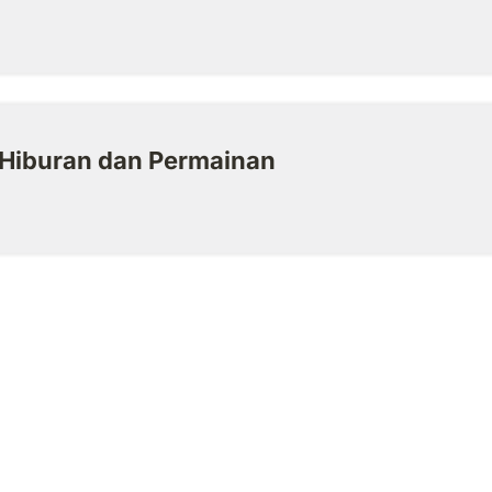
 Hiburan dan Permainan