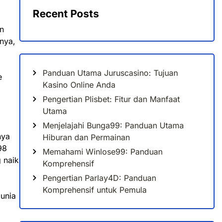
Recent Posts
n
nya,
Panduan Utama Juruscasino: Tujuan
e
Kasino Online Anda
Pengertian Plisbet: Fitur dan Manfaat
Utama
Menjelajahi Bunga99: Panduan Utama
nya
Hiburan dan Permainan
98
Memahami Winlose99: Panduan
 naik
Komprehensif
Pengertian Parlay4D: Panduan
Komprehensif untuk Pemula
unia