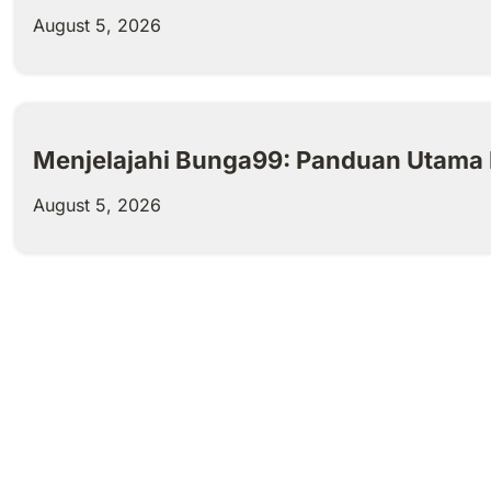
August 5, 2026
Menjelajahi Bunga99: Panduan Utama
August 5, 2026