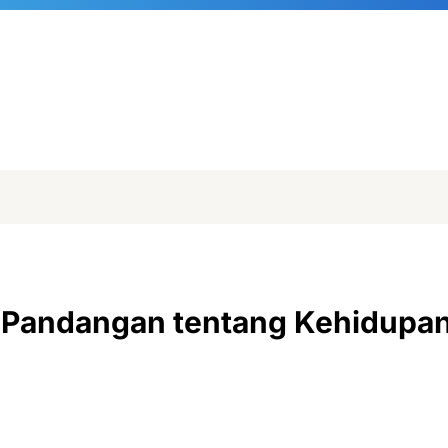
8: Pandangan tentang Kehidupa