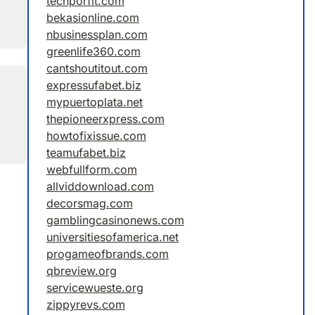
techporfit.com
bekasionline.com
nbusinessplan.com
greenlife360.com
cantshoutitout.com
expressufabet.biz
mypuertoplata.net
thepioneerxpress.com
howtofixissue.com
teamufabet.biz
webfullform.com
allviddownload.com
decorsmag.com
gamblingcasinonews.com
universitiesofamerica.net
progameofbrands.com
qbreview.org
servicewueste.org
zippyrevs.com