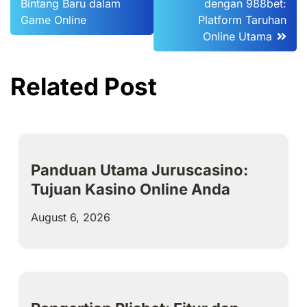
Bintang Baru dalam
dengan 988bet:
navigation
Game Online
Platform Taruhan
Online Utama
Related Post
Panduan Utama Juruscasino:
Tujuan Kasino Online Anda
August 6, 2026