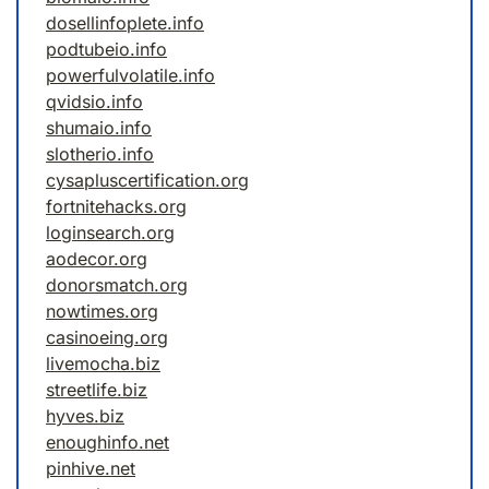
dosellinfoplete.info
podtubeio.info
powerfulvolatile.info
qvidsio.info
shumaio.info
slotherio.info
cysapluscertification.org
fortnitehacks.org
loginsearch.org
aodecor.org
donorsmatch.org
nowtimes.org
casinoeing.org
livemocha.biz
streetlife.biz
hyves.biz
enoughinfo.net
pinhive.net