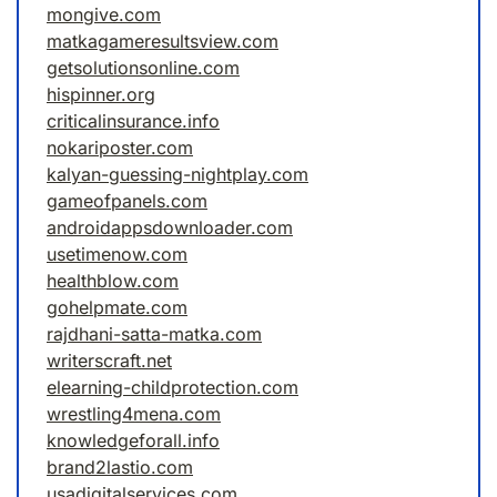
mongive.com
matkagameresultsview.com
getsolutionsonline.com
hispinner.org
criticalinsurance.info
nokariposter.com
kalyan-guessing-nightplay.com
gameofpanels.com
androidappsdownloader.com
usetimenow.com
healthblow.com
gohelpmate.com
rajdhani-satta-matka.com
writerscraft.net
elearning-childprotection.com
wrestling4mena.com
knowledgeforall.info
brand2lastio.com
usadigitalservices.com