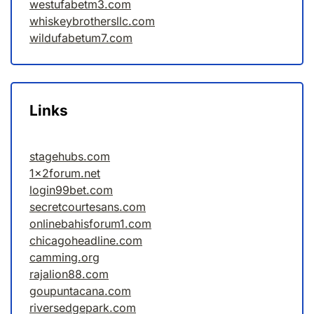
westufabetm3.com
whiskeybrothersllc.com
wildufabetum7.com
Links
stagehubs.com
1x2forum.net
login99bet.com
secretcourtesans.com
onlinebahisforum1.com
chicagoheadline.com
camming.org
rajalion88.com
goupuntacana.com
riversedgepark.com