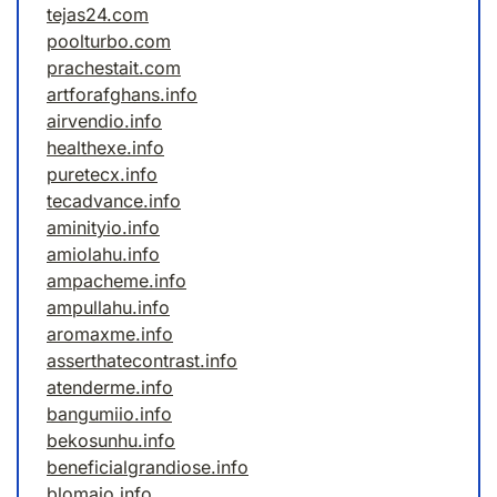
tejas24.com
poolturbo.com
prachestait.com
artforafghans.info
airvendio.info
healthexe.info
puretecx.info
tecadvance.info
aminityio.info
amiolahu.info
ampacheme.info
ampullahu.info
aromaxme.info
asserthatecontrast.info
atenderme.info
bangumiio.info
bekosunhu.info
beneficialgrandiose.info
blomaio.info