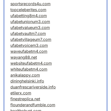
sportsrecords4u.com
topceleberites.com
ufabetting8m4.com
ufabetunionum3.com
ufabetvalueum3.com
ufabetvaultm7.com
ufabetvillageum7.com
ufabetvoicem3.com
waveufabetm4.com
wayang88.net
websiteufabetm4.com
whiteufabetm4.com
anikalappy.com
dininghelsinki.info
duanfrescariverside.info
etilerx.com
finestreplica.net
flounderandfumble.com
healthohunt.com