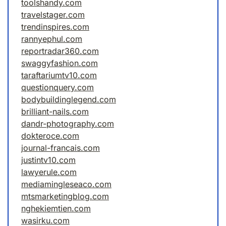
toolshandy.com
travelstager.com
trendinspires.com
rannyephul.com
reportradar360.com
swaggyfashion.com
taraftariumtv10.com
questionquery.com
bodybuildinglegend.com
brilliant-nails.com
dandr-photography.com
dokteroce.com
journal-francais.com
justintv10.com
lawyerule.com
mediamingleseaco.com
mtsmarketingblog.com
nghekiemtien.com
wasirku.com