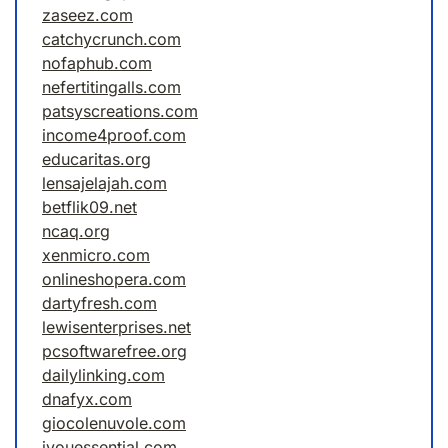
zaseez.com
catchycrunch.com
nofaphub.com
nefertitingalls.com
patsyscreations.com
income4proof.com
educaritas.org
lensajelajah.com
betflik09.net
ncaq.org
xenmicro.com
onlineshopera.com
dartyfresh.com
lewisenterprises.net
pcsoftwarefree.org
dailylinking.com
dnafyx.com
giocolenuvole.com
iyouessential.com