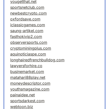
yougetthat.net
sportsnetclub.com
newbestcrypto.com
oxfordsave.com
iclassicgames.com
saung-artikel.com
fasthokivip2.com
observersports.com
cryptominingplus.com
aquinoticiaspe.com
longhairedfrenchbulldog.com
lawyersforhire.co
businemarket.com
matahari88play.net
moneydescriptor.com
youthsmagazine.com
painaidee.net
sportsdarkest.com
webtoon.biz