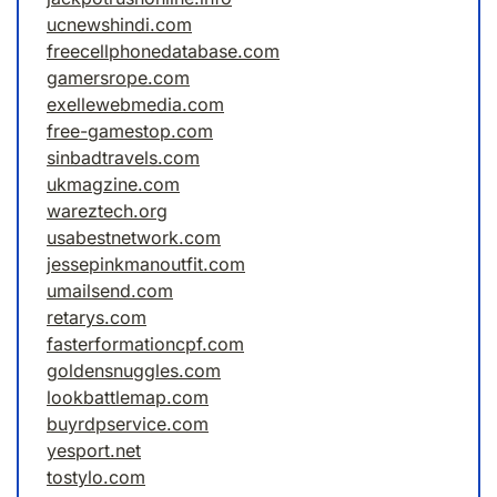
ucnewshindi.com
freecellphonedatabase.com
gamersrope.com
exellewebmedia.com
free-gamestop.com
sinbadtravels.com
ukmagzine.com
wareztech.org
usabestnetwork.com
jessepinkmanoutfit.com
umailsend.com
retarys.com
fasterformationcpf.com
goldensnuggles.com
lookbattlemap.com
buyrdpservice.com
yesport.net
tostylo.com