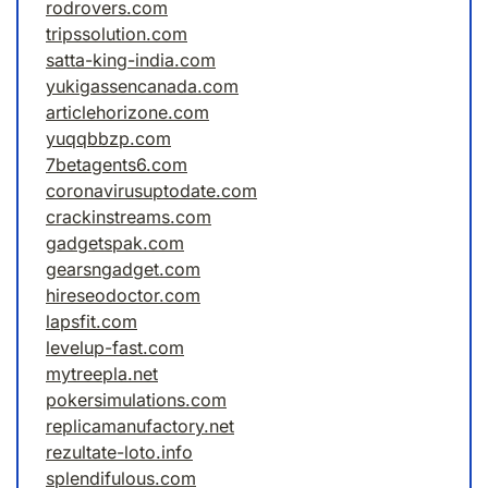
rodrovers.com
tripssolution.com
satta-king-india.com
yukigassencanada.com
articlehorizone.com
yuqqbbzp.com
7betagents6.com
coronavirusuptodate.com
crackinstreams.com
gadgetspak.com
gearsngadget.com
hireseodoctor.com
lapsfit.com
levelup-fast.com
mytreepla.net
pokersimulations.com
replicamanufactory.net
rezultate-loto.info
splendifulous.com