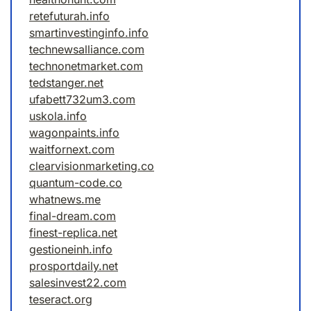
retefuturah.info
smartinvestinginfo.info
technewsalliance.com
technonetmarket.com
tedstanger.net
ufabett732um3.com
uskola.info
wagonpaints.info
waitfornext.com
clearvisionmarketing.co
quantum-code.co
whatnews.me
final-dream.com
finest-replica.net
gestioneinh.info
prosportdaily.net
salesinvest22.com
teseract.org