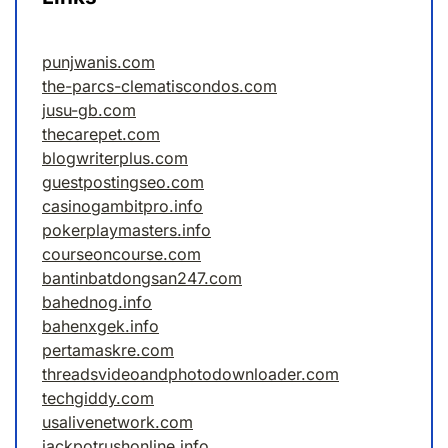
punjwanis.com
the-parcs-clematiscondos.com
jusu-gb.com
thecarepet.com
blogwriterplus.com
guestpostingseo.com
casinogambitpro.info
pokerplaymasters.info
courseoncourse.com
bantinbatdongsan247.com
bahednog.info
bahenxgek.info
pertamaskre.com
threadsvideoandphotodownloader.com
techgiddy.com
usalivenetwork.com
jackpotrushonline.info