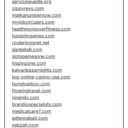
servicewueste.org
zippyrevs.com
matkanumbernow.com
myjobcirculars.com
healthmoreoverfitness.com
topslotxgames.com
routerloggnet.net
dantella6.com
slotsgamesone.com
hispinzone.com
kalyanbazarnights.com
top-online-casino-usa.com
honghuidoor.com
flowingtravel.com
nineniki.com
brandiospecialists.com
medicalcare7.com
adtennaball.com
nabzah.com