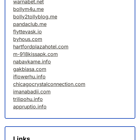
warnabet.net
bollym4u.me
bolly2tollyblog.me
pandaclub.me
flyttevask.io
byhous.com
hartfordplazahotel.com
m-918kissapk.com
nabavkame.info
gakbiasa.com
iflowerhu.info
chicagocrystalconnection.com
imanabadii.com
trilipohu.info
appruptio.info
Links