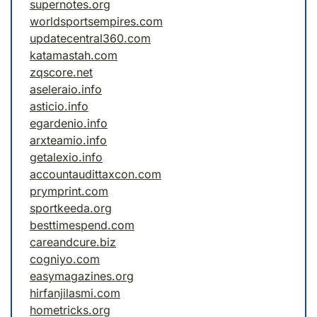
supernotes.org
worldsportsempires.com
updatecentral360.com
katamastah.com
zqscore.net
aseleraio.info
asticio.info
egardenio.info
arxteamio.info
getalexio.info
accountaudittaxcon.com
prymprint.com
sportkeeda.org
besttimespend.com
careandcure.biz
cogniyo.com
easymagazines.org
hirfanjilasmi.com
hometricks.org