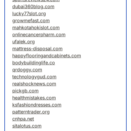
dubai360blog.com
lucky77slot.org
growmefast.com
mahkotahokislot.com
onlinecancerpharm.com
ufalek.org
mattress-disposal.com
happyflooringandcabinets.com
bodybuildinglife.co
qrdoggy.com
technologygud.com
realshocknews.com
pickgb.com
healthmistakes.com
ksfashiondresses.com
patterntrader.org
cnhpa.net
sitalotus.com