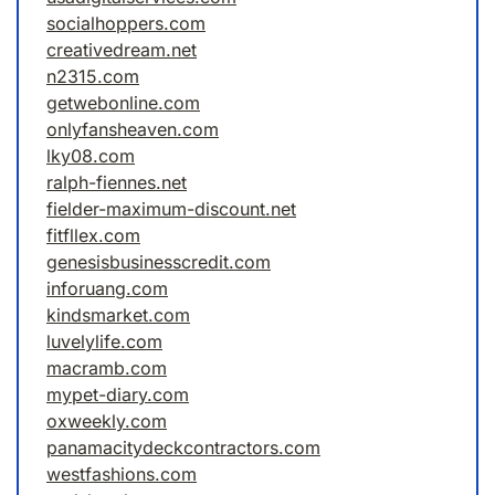
socialhoppers.com
creativedream.net
n2315.com
getwebonline.com
onlyfansheaven.com
lky08.com
ralph-fiennes.net
fielder-maximum-discount.net
fitfllex.com
genesisbusinesscredit.com
inforuang.com
kindsmarket.com
luvelylife.com
macramb.com
mypet-diary.com
oxweekly.com
panamacitydeckcontractors.com
westfashions.com