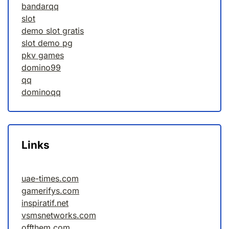
bandarqq
slot
demo slot gratis
slot demo pg
pkv games
domino99
qq
dominoqq
Links
uae-times.com
gamerifys.com
inspiratif.net
vsmsnetworks.com
offthem.com