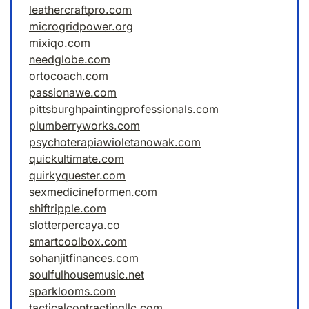
leathercraftpro.com
microgridpower.org
mixiqo.com
needglobe.com
ortocoach.com
passionawe.com
pittsburghpaintingprofessionals.com
plumberryworks.com
psychoterapiawioletanowak.com
quickultimate.com
quirkyquester.com
sexmedicineformen.com
shiftripple.com
slotterpercaya.co
smartcoolbox.com
sohanjitfinances.com
soulfulhousemusic.net
sparklooms.com
tacticalcontractingllc.com