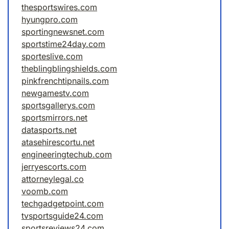
thesportswires.com
hyungpro.com
sportingnewsnet.com
sportstime24day.com
sporteslive.com
theblingblingshields.com
pinkfrenchtipnails.com
newgamestv.com
sportsgallerys.com
sportsmirrors.net
datasports.net
atasehirescortu.net
engineeringtechub.com
jerryescorts.com
attorneylegal.co
voomb.com
techgadgetpoint.com
tvsportsguide24.com
sportsreviews24.com