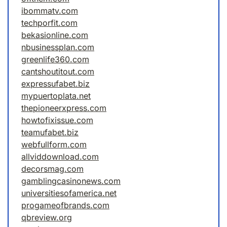
ibommatv.com
techporfit.com
bekasionline.com
nbusinessplan.com
greenlife360.com
cantshoutitout.com
expressufabet.biz
mypuertoplata.net
thepioneerxpress.com
howtofixissue.com
teamufabet.biz
webfullform.com
allviddownload.com
decorsmag.com
gamblingcasinonews.com
universitiesofamerica.net
progameofbrands.com
qbreview.org