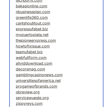
techporfit.com
bekasionline.com
nbusinessplan.com
greenlife360.com
cantshoutitout.com
expressufabet.biz
mypuertoplata.net
thepioneerxpress.com
howtofixissue.com
teamufabet.biz
webfullform.com
allviddownload.com
decorsmag.com
gamblingcasinonews.com
universitiesofamerica.net
progameofbrands.com
qbreview.org
servicewueste.org
zippyrevs.com