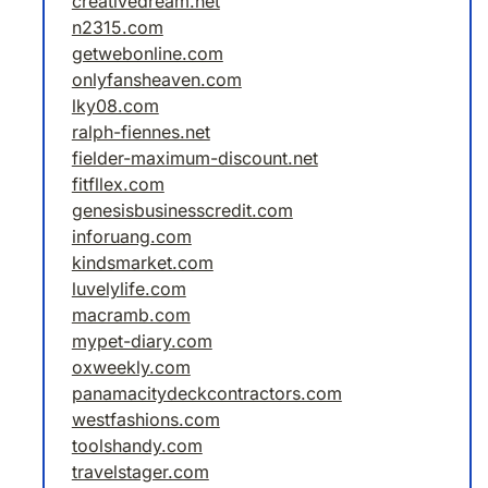
creativedream.net
n2315.com
getwebonline.com
onlyfansheaven.com
lky08.com
ralph-fiennes.net
fielder-maximum-discount.net
fitfllex.com
genesisbusinesscredit.com
inforuang.com
kindsmarket.com
luvelylife.com
macramb.com
mypet-diary.com
oxweekly.com
panamacitydeckcontractors.com
westfashions.com
toolshandy.com
travelstager.com