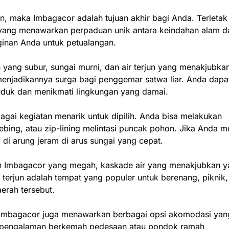
, maka Imbagacor adalah tujuan akhir bagi Anda. Terletak
i yang menawarkan perpaduan unik antara keindahan alam d
inan Anda untuk petualangan.
yang subur, sungai murni, dan air terjun yang menakjubka
menjadikannya surga bagi penggemar satwa liar. Anda dapa
duduk dan menikmati lingkungan yang damai.
gai kegiatan menarik untuk dipilih. Anda bisa melakukan
ebing, atau zip-lining melintasi puncak pohon. Jika Anda m
i arung jeram di arus sungai yang cepat.
jun Imbagacor yang megah, kaskade air yang menakjubkan 
ir terjun adalah tempat yang populer untuk berenang, piknik
aerah tersebut.
 Imbagacor juga menawarkan berbagai opsi akomodasi yan
ka pengalaman berkemah pedesaan atau pondok ramah