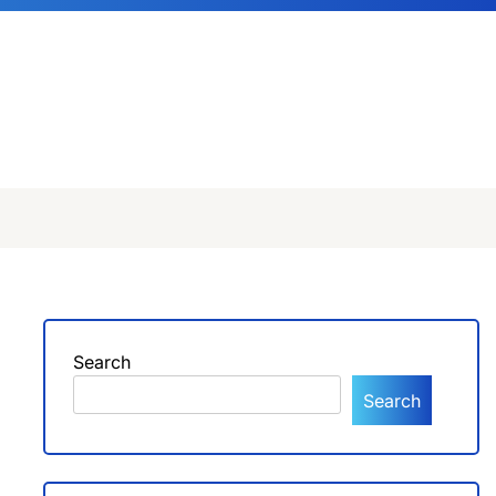
Search
Search