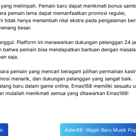
a yang melimpah. Pemain baru dapat menikmati bonus samb
ara pemain lama dapat memanfaatkan promosi reguler,
ini tidak hanya menambah nilai ekstra pada pengalaman be
menang besar.
unggul. Platform ini menawarkan dukungan pelanggan 24 j
kan bahwa pemain bisa mendapatkan bantuan dengan masala
an saja.
para pemain yang mencari beragam pilihan permainan kasi
mosi menarik, dan dukungan pelanggan yang sangat baik.
ang baru dalam game online, Emas168 memiliki sesuatu u
an mulailah menikmati semua yang ditawarkan Emas168!
an
Aster88: Wajah Baru Musik Po