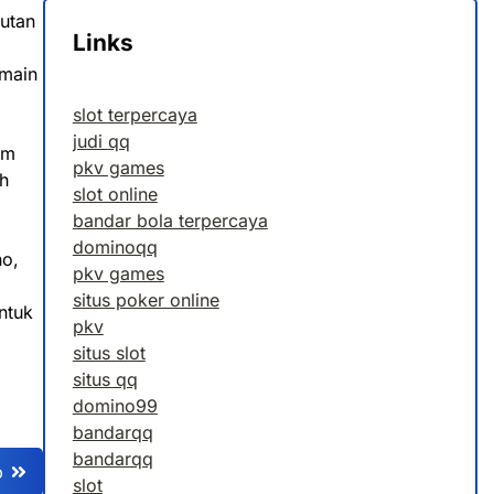
utan
Links
rmain
slot terpercaya
judi qq
am
pkv games
h
slot online
bandar bola terpercaya
dominoqq
no,
pkv games
situs poker online
ntuk
pkv
situs slot
situs qq
domino99
bandarqq
bandarqq
p
slot