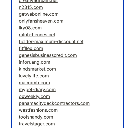
creativedream.net
n2315.com
getwebonline.com
onlyfansheaven.com
lky08.com
ralph-fiennes.net
fielder-maximum-discount.net
fitfllex.com
genesisbusinesscredit.com
inforuang.com
kindsmarket.com
luvelylife.com
macramb.com
mypet-diary.com
oxweekly.com
panamacitydeckcontractors.com
westfashions.com
toolshandy.com
travelstager.com