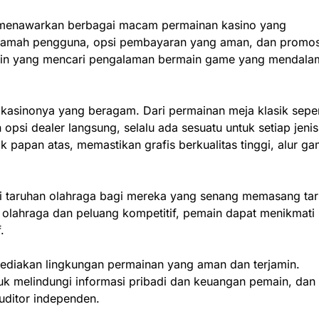
g menawarkan berbagai macam permainan kasino yang
ramah pengguna, opsi pembayaran yang aman, dan promos
main yang mencari pengalaman bermain game yang mendala
 kasinonya yang beragam. Dari permainan meja klasik seper
opsi dealer langsung, selalu ada sesuatu untuk setiap jenis
 papan atas, memastikan grafis berkualitas tinggi, alur g
i taruhan olahraga bagi mereka yang senang memasang ta
 olahraga dan peluang kompetitif, pemain dapat menikmati
.
diakan lingkungan permainan yang aman dan terjamin.
tuk melindungi informasi pribadi dan keuangan pemain, dan
uditor independen.