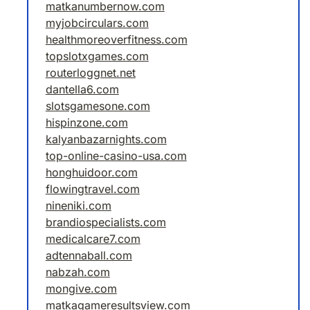
matkanumbernow.com
myjobcirculars.com
healthmoreoverfitness.com
topslotxgames.com
routerloggnet.net
dantella6.com
slotsgamesone.com
hispinzone.com
kalyanbazarnights.com
top-online-casino-usa.com
honghuidoor.com
flowingtravel.com
nineniki.com
brandiospecialists.com
medicalcare7.com
adtennaball.com
nabzah.com
mongive.com
matkagameresultsview.com