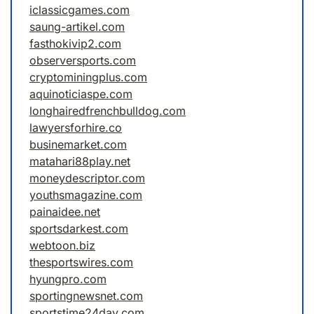
iclassicgames.com
saung-artikel.com
fasthokivip2.com
observersports.com
cryptominingplus.com
aquinoticiaspe.com
longhairedfrenchbulldog.com
lawyersforhire.co
businemarket.com
matahari88play.net
moneydescriptor.com
youthsmagazine.com
painaidee.net
sportsdarkest.com
webtoon.biz
thesportswires.com
hyungpro.com
sportingnewsnet.com
sportstime24day.com