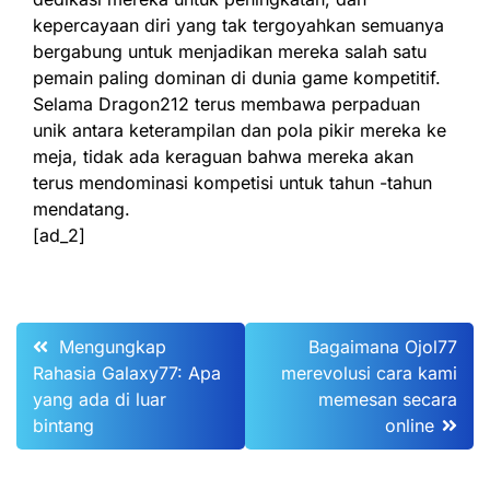
kepercayaan diri yang tak tergoyahkan semuanya
bergabung untuk menjadikan mereka salah satu
pemain paling dominan di dunia game kompetitif.
Selama Dragon212 terus membawa perpaduan
unik antara keterampilan dan pola pikir mereka ke
meja, tidak ada keraguan bahwa mereka akan
terus mendominasi kompetisi untuk tahun -tahun
mendatang.
[ad_2]
Post
Mengungkap
Bagaimana Ojol77
Rahasia Galaxy77: Apa
merevolusi cara kami
navigation
yang ada di luar
memesan secara
bintang
online