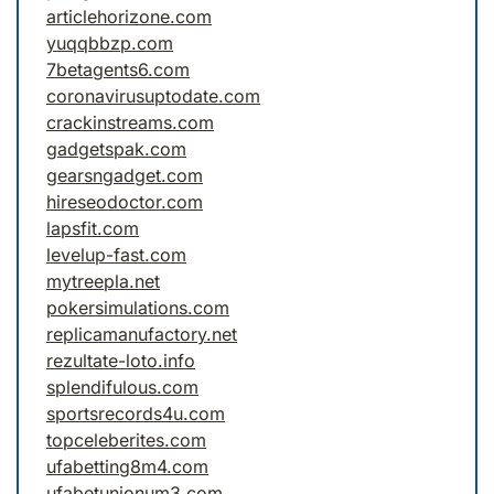
articlehorizone.com
yuqqbbzp.com
7betagents6.com
coronavirusuptodate.com
crackinstreams.com
gadgetspak.com
gearsngadget.com
hireseodoctor.com
lapsfit.com
levelup-fast.com
mytreepla.net
pokersimulations.com
replicamanufactory.net
rezultate-loto.info
splendifulous.com
sportsrecords4u.com
topceleberites.com
ufabetting8m4.com
ufabetunionum3.com