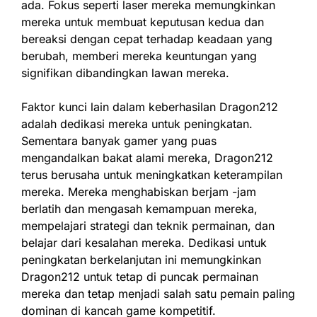
ada. Fokus seperti laser mereka memungkinkan
mereka untuk membuat keputusan kedua dan
bereaksi dengan cepat terhadap keadaan yang
berubah, memberi mereka keuntungan yang
signifikan dibandingkan lawan mereka.
Faktor kunci lain dalam keberhasilan Dragon212
adalah dedikasi mereka untuk peningkatan.
Sementara banyak gamer yang puas
mengandalkan bakat alami mereka, Dragon212
terus berusaha untuk meningkatkan keterampilan
mereka. Mereka menghabiskan berjam -jam
berlatih dan mengasah kemampuan mereka,
mempelajari strategi dan teknik permainan, dan
belajar dari kesalahan mereka. Dedikasi untuk
peningkatan berkelanjutan ini memungkinkan
Dragon212 untuk tetap di puncak permainan
mereka dan tetap menjadi salah satu pemain paling
dominan di kancah game kompetitif.