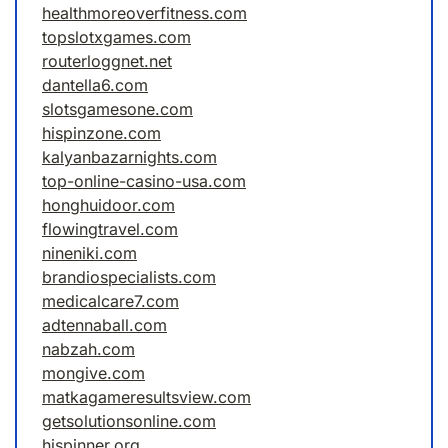
healthmoreoverfitness.com
topslotxgames.com
routerloggnet.net
dantella6.com
slotsgamesone.com
hispinzone.com
kalyanbazarnights.com
top-online-casino-usa.com
honghuidoor.com
flowingtravel.com
nineniki.com
brandiospecialists.com
medicalcare7.com
adtennaball.com
nabzah.com
mongive.com
matkagameresultsview.com
getsolutionsonline.com
hispinner.org