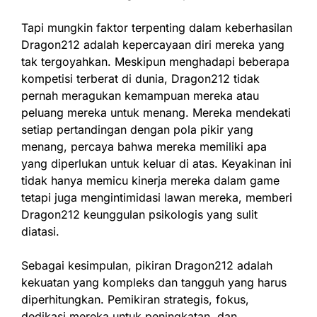
Tapi mungkin faktor terpenting dalam keberhasilan
Dragon212 adalah kepercayaan diri mereka yang
tak tergoyahkan. Meskipun menghadapi beberapa
kompetisi terberat di dunia, Dragon212 tidak
pernah meragukan kemampuan mereka atau
peluang mereka untuk menang. Mereka mendekati
setiap pertandingan dengan pola pikir yang
menang, percaya bahwa mereka memiliki apa
yang diperlukan untuk keluar di atas. Keyakinan ini
tidak hanya memicu kinerja mereka dalam game
tetapi juga mengintimidasi lawan mereka, memberi
Dragon212 keunggulan psikologis yang sulit
diatasi.
Sebagai kesimpulan, pikiran Dragon212 adalah
kekuatan yang kompleks dan tangguh yang harus
diperhitungkan. Pemikiran strategis, fokus,
dedikasi mereka untuk peningkatan, dan