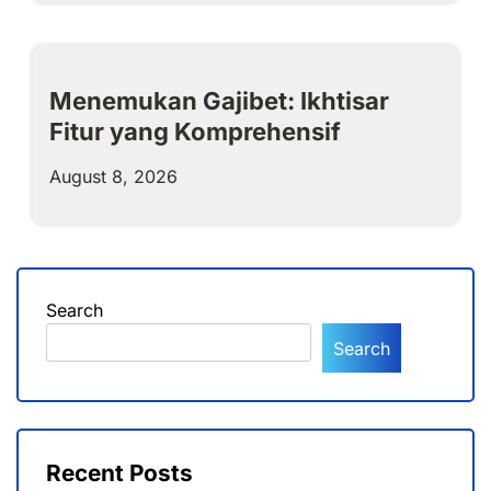
Menemukan Gajibet: Ikhtisar
Fitur yang Komprehensif
August 8, 2026
Search
Search
Recent Posts