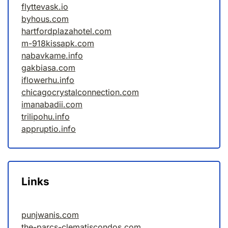
flyttevask.io
byhous.com
hartfordplazahotel.com
m-918kissapk.com
nabavkame.info
gakbiasa.com
iflowerhu.info
chicagocrystalconnection.com
imanabadii.com
trilipohu.info
appruptio.info
Links
punjwanis.com
the-parcs-clematiscondos.com