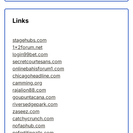
Links
stagehubs.com
1x2forum.net
login99bet.com
secretcourtesans.com
onlinebahisforum1.com
chicagoheadline.com
camming.org
rajalion88.com
goupuntacana.com
riversedgepark.com
zaseez.com
catchycrunch.com
nofaphub.com
nefertitingalls.com