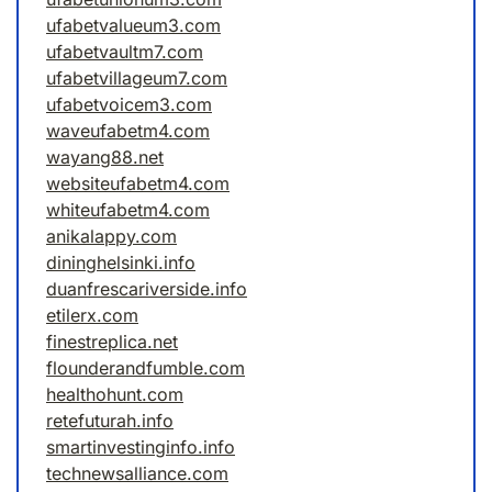
ufabetvalueum3.com
ufabetvaultm7.com
ufabetvillageum7.com
ufabetvoicem3.com
waveufabetm4.com
wayang88.net
websiteufabetm4.com
whiteufabetm4.com
anikalappy.com
dininghelsinki.info
duanfrescariverside.info
etilerx.com
finestreplica.net
flounderandfumble.com
healthohunt.com
retefuturah.info
smartinvestinginfo.info
technewsalliance.com