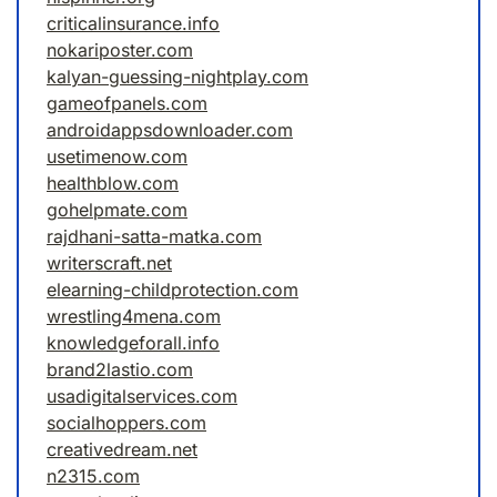
criticalinsurance.info
nokariposter.com
kalyan-guessing-nightplay.com
gameofpanels.com
androidappsdownloader.com
usetimenow.com
healthblow.com
gohelpmate.com
rajdhani-satta-matka.com
writerscraft.net
elearning-childprotection.com
wrestling4mena.com
knowledgeforall.info
brand2lastio.com
usadigitalservices.com
socialhoppers.com
creativedream.net
n2315.com