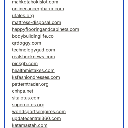
mahkotahokislot.com
onlinecancerpharm.com
ufalek.org
mattress-disposal.com
happyflooringandcabinets.com
bodybuildinglife.co
qrdoggy.com
technologygud.com
realshocknews.com
pickgb.com
healthmistakes.com
ksfashiondresses.com
patterntrader.org
cnhpa.net
sitalotus.com
supernotes.org
worldsportsempires.com
updatecentral360.com
katamastah.com