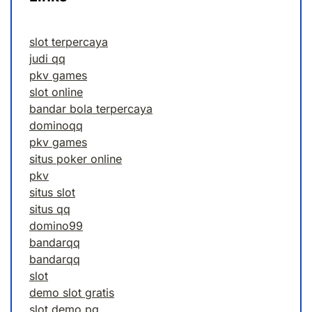
slot terpercaya
judi qq
pkv games
slot online
bandar bola terpercaya
dominoqq
pkv games
situs poker online
pkv
situs slot
situs qq
domino99
bandarqq
bandarqq
slot
demo slot gratis
slot demo pg