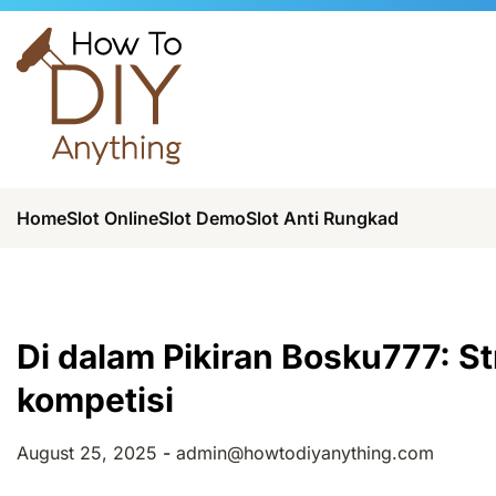
Skip
to
content
Home
Slot Online
Slot Demo
Slot Anti Rungkad
Di dalam Pikiran Bosku777: S
kompetisi
August 25, 2025
-
admin@howtodiyanything.com