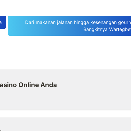
a
Dari makanan jalanan hingga kesenangan gourm
Bangkitnya Wartegbe
asino Online Anda