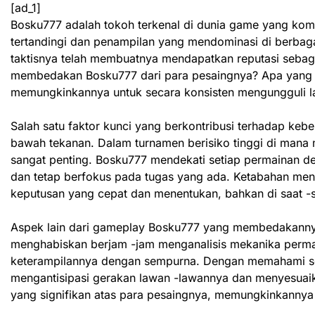
[ad_1]
Bosku777 adalah tokoh terkenal di dunia game yang komp
tertandingi dan penampilan yang mendominasi di berbaga
taktisnya telah membuatnya mendapatkan reputasi sebagai 
membedakan Bosku777 dari para pesaingnya? Apa yang te
memungkinkannya untuk secara konsisten mengungguli 
Salah satu faktor kunci yang berkontribusi terhadap ke
bawah tekanan. Dalam turnamen berisiko tinggi di mana
sangat penting. Bosku777 mendekati setiap permainan de
dan tetap berfokus pada tugas yang ada. Ketabahan me
keputusan yang cepat dan menentukan, bahkan di saat -s
Aspek lain dari gameplay Bosku777 yang membedakannya 
menghabiskan berjam -jam menganalisis mekanika perma
keterampilannya dengan sempurna. Dengan memahami se
mengantisipasi gerakan lawan -lawannya dan menyesuai
yang signifikan atas para pesaingnya, memungkinkannya u