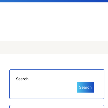
Search
Search