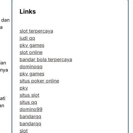
Links
 dan
pa
slot terpercaya
judi qq
pkv games
slot online
bandar bola terpercaya
ian
dominoqq
gnya
pkv games
situs poker online
pkv
situs slot
ati
situs qq
an
domino99
bandarqq
bandarqq
slot