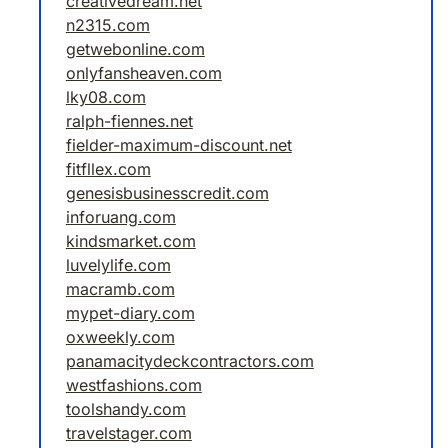
creativedream.net
n2315.com
getwebonline.com
onlyfansheaven.com
lky08.com
ralph-fiennes.net
fielder-maximum-discount.net
fitfllex.com
genesisbusinesscredit.com
inforuang.com
kindsmarket.com
luvelylife.com
macramb.com
mypet-diary.com
oxweekly.com
panamacitydeckcontractors.com
westfashions.com
toolshandy.com
travelstager.com