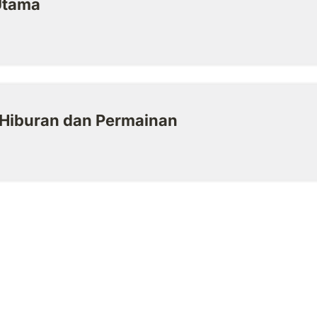
 Utama
 Hiburan dan Permainan