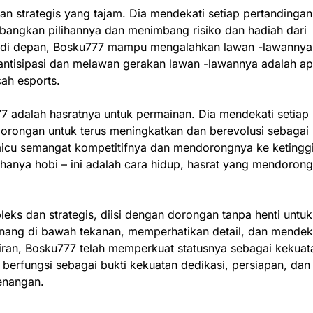
an strategis yang tajam. Dia mendekati setiap pertandingan
bangkan pilihannya dan menimbang risiko dan hadiah dari
h di depan, Bosku777 mampu mengalahkan lawan -lawannya
tisipasi dan melawan gerakan lawan -lawannya adalah a
ah esports.
77 adalah hasratnya untuk permainan. Dia mendekati setiap
orongan untuk terus meningkatkan dan berevolusi sebagai
micu semangat kompetitifnya dan mendorongnya ke ketingg
hanya hobi – ini adalah cara hidup, hasrat yang mendoron
ks dan strategis, diisi dengan dorongan tanpa henti untuk
enang di bawah tekanan, memperhatikan detail, dan mendek
kiran, Bosku777 telah memperkuat statusnya sebagai kekuat
berfungsi sebagai bukti kekuatan dedikasi, persiapan, dan
enangan.