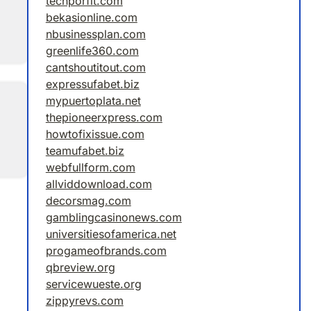
techporfit.com
bekasionline.com
nbusinessplan.com
greenlife360.com
cantshoutitout.com
expressufabet.biz
mypuertoplata.net
thepioneerxpress.com
howtofixissue.com
teamufabet.biz
webfullform.com
allviddownload.com
decorsmag.com
gamblingcasinonews.com
universitiesofamerica.net
progameofbrands.com
qbreview.org
servicewueste.org
zippyrevs.com