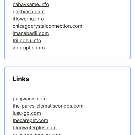
nabavkame.info
gakbiasa.com
iflowerhu.info
chicagocrystalconnection.com
imanabadii.com
trilipohu.info
appruptio.info
Links
punjwanis.com
the-parcs-clematiscondos.com
jusu-gb.com
thecarepet.com
blogwriterplus.com
guestpostingseo.com