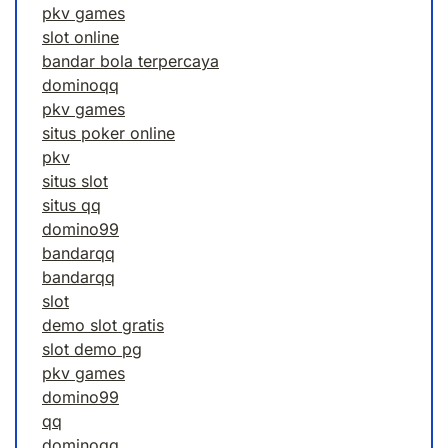
pkv games
slot online
bandar bola terpercaya
dominoqq
pkv games
situs poker online
pkv
situs slot
situs qq
domino99
bandarqq
bandarqq
slot
demo slot gratis
slot demo pg
pkv games
domino99
qq
dominoqq