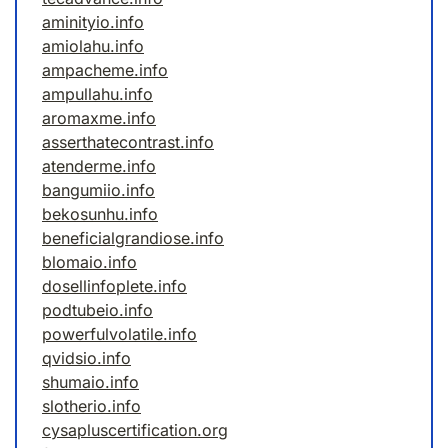
aminityio.info
amiolahu.info
ampacheme.info
ampullahu.info
aromaxme.info
asserthatecontrast.info
atenderme.info
bangumiio.info
bekosunhu.info
beneficialgrandiose.info
blomaio.info
dosellinfoplete.info
podtubeio.info
powerfulvolatile.info
qvidsio.info
shumaio.info
slotherio.info
cysapluscertification.org