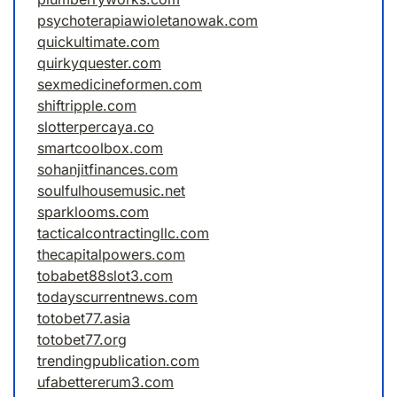
psychoterapiawioletanowak.com
quickultimate.com
quirkyquester.com
sexmedicineformen.com
shiftripple.com
slotterpercaya.co
smartcoolbox.com
sohanjitfinances.com
soulfulhousemusic.net
sparklooms.com
tacticalcontractingllc.com
thecapitalpowers.com
tobabet88slot3.com
todayscurrentnews.com
totobet77.asia
totobet77.org
trendingpublication.com
ufabettererum3.com