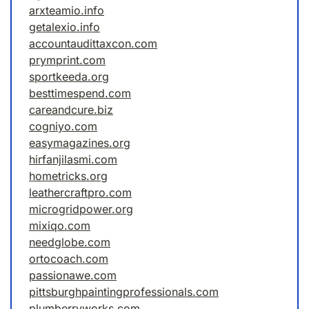
arxteamio.info
getalexio.info
accountaudittaxcon.com
prymprint.com
sportkeeda.org
besttimespend.com
careandcure.biz
cogniyo.com
easymagazines.org
hirfanjilasmi.com
hometricks.org
leathercraftpro.com
microgridpower.org
mixiqo.com
needglobe.com
ortocoach.com
passionawe.com
pittsburghpaintingprofessionals.com
plumberryworks.com