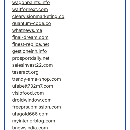
wagonpaints.info
waitfornext.com
clearvisionmarketing.co
quantum-code.co
whatnews.me
final-dream.com
finest-replica.net
gestioneinh.info
prosportdaily.net
salesinvest22.com
teseract.org
trendy-ama-shop.com
ufabett732m7.com
visiofood.com
droidwindow.com
freeprsubmission.com
ufagold666.com
myinteriorblog.com
bnewsindia.com