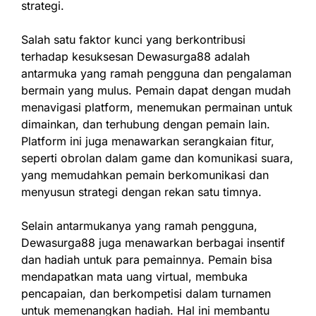
strategi.
Salah satu faktor kunci yang berkontribusi
terhadap kesuksesan Dewasurga88 adalah
antarmuka yang ramah pengguna dan pengalaman
bermain yang mulus. Pemain dapat dengan mudah
menavigasi platform, menemukan permainan untuk
dimainkan, dan terhubung dengan pemain lain.
Platform ini juga menawarkan serangkaian fitur,
seperti obrolan dalam game dan komunikasi suara,
yang memudahkan pemain berkomunikasi dan
menyusun strategi dengan rekan satu timnya.
Selain antarmukanya yang ramah pengguna,
Dewasurga88 juga menawarkan berbagai insentif
dan hadiah untuk para pemainnya. Pemain bisa
mendapatkan mata uang virtual, membuka
pencapaian, dan berkompetisi dalam turnamen
untuk memenangkan hadiah. Hal ini membantu