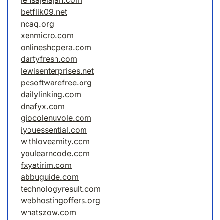
lensajelajah.com
betflik09.net
ncaq.org
xenmicro.com
onlineshopera.com
dartyfresh.com
lewisenterprises.net
pcsoftwarefree.org
dailylinking.com
dnafyx.com
giocolenuvole.com
iyouessential.com
withloveamity.com
youlearncode.com
fxyatirim.com
abbuguide.com
technologyresult.com
webhostingoffers.org
whatszow.com