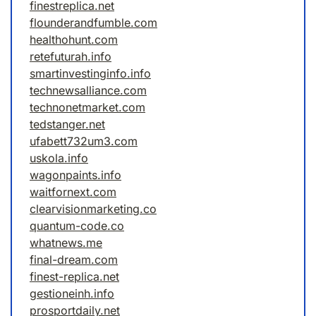
finestreplica.net
flounderandfumble.com
healthohunt.com
retefuturah.info
smartinvestinginfo.info
technewsalliance.com
technonetmarket.com
tedstanger.net
ufabett732um3.com
uskola.info
wagonpaints.info
waitfornext.com
clearvisionmarketing.co
quantum-code.co
whatnews.me
final-dream.com
finest-replica.net
gestioneinh.info
prosportdaily.net