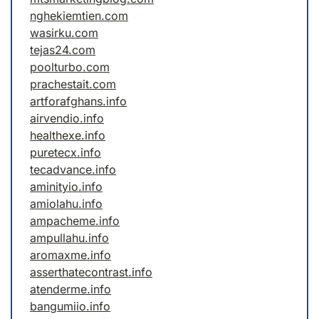
nghekiemtien.com
wasirku.com
tejas24.com
poolturbo.com
prachestait.com
artforafghans.info
airvendio.info
healthexe.info
puretecx.info
tecadvance.info
aminityio.info
amiolahu.info
ampacheme.info
ampullahu.info
aromaxme.info
asserthatecontrast.info
atenderme.info
bangumiio.info