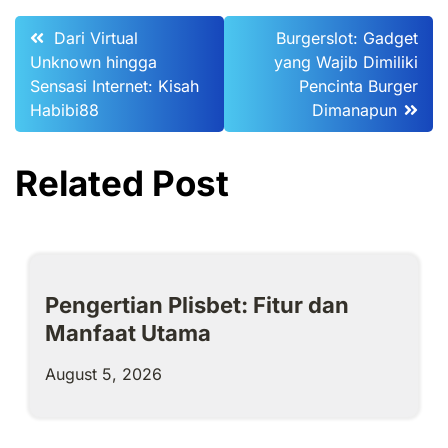
Post
Dari Virtual
Burgerslot: Gadget
Unknown hingga
yang Wajib Dimiliki
navigation
Sensasi Internet: Kisah
Pencinta Burger
Habibi88
Dimanapun
Related Post
Pengertian Plisbet: Fitur dan
Manfaat Utama
August 5, 2026