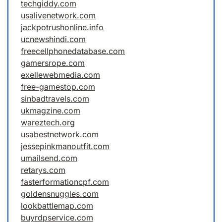
techgiddy.com
usalivenetwork.com
jackpotrushonline.info
ucnewshindi.com
freecellphonedatabase.com
gamersrope.com
exellewebmedia.com
free-gamestop.com
sinbadtravels.com
ukmagzine.com
wareztech.org
usabestnetwork.com
jessepinkmanoutfit.com
umailsend.com
retarys.com
fasterformationcpf.com
goldensnuggles.com
lookbattlemap.com
buyrdpservice.com