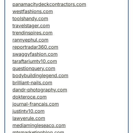
panamacitydeckcontractors.com
westfashions.com
toolshandy.com
travelstager.com
trendinspires.com
rannyephul.com
reportradar360.com
swaggyfashion.com
taraftariumtv10.com
questionquery.com
bodybuildinglegend.com
brilliant-nails.com
dandr-photography.com
dokteroce.com
journal-francais.com
justintv10.com
lawyerule.com
mediamingleseaco.com
mtsmarketingblog.com