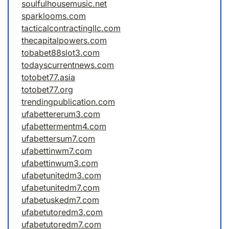
soulfulhousemusic.net
sparklooms.com
tacticalcontractingllc.com
thecapitalpowers.com
tobabet88slot3.com
todayscurrentnews.com
totobet77.asia
totobet77.org
trendingpublication.com
ufabettererum3.com
ufabettermentm4.com
ufabettersum7.com
ufabettinwm7.com
ufabettinwum3.com
ufabetunitedm3.com
ufabetunitedm7.com
ufabetuskedm7.com
ufabetutoredm3.com
ufabetutoredm7.com