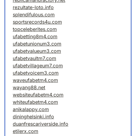
replicamanufactory.net
rezultate-loto.info
splendifulous.com
sportsrecords4u.com
topceleberites.com
ufabetting8m4.com
ufabetunionum3.com
ufabetvalueum3.com
ufabetvaultm7.com
ufabetvillageum7.com
ufabetvoicem3.com
waveufabetm4.com
wayang88.net
websiteufabetm4.com
whiteufabetm4.com
anikalappy.com
dininghelsinki.info
duanfrescariverside.info
etilerx.com