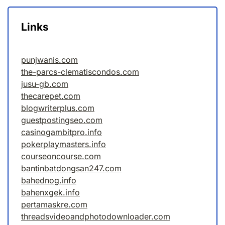
Links
punjwanis.com
the-parcs-clematiscondos.com
jusu-gb.com
thecarepet.com
blogwriterplus.com
guestpostingseo.com
casinogambitpro.info
pokerplaymasters.info
courseoncourse.com
bantinbatdongsan247.com
bahednog.info
bahenxgek.info
pertamaskre.com
threadsvideoandphotodownloader.com