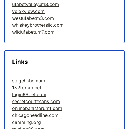
ufabetvalleyum3.com
veloxview.com
westufabetm3.com
whiskeybrothersllc.com
wildufabetum7.com
Links
stagehubs.com
1x2forum.net
login99bet.com
secretcourtesans.com
onlinebahisforum1.com
chicagoheadline.com
camming.org