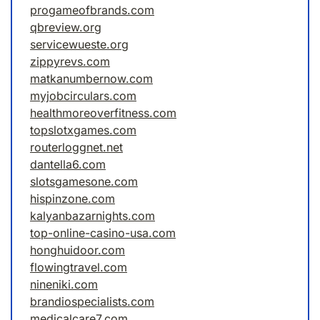
progameofbrands.com
qbreview.org
servicewueste.org
zippyrevs.com
matkanumbernow.com
myjobcirculars.com
healthmoreoverfitness.com
topslotxgames.com
routerloggnet.net
dantella6.com
slotsgamesone.com
hispinzone.com
kalyanbazarnights.com
top-online-casino-usa.com
honghuidoor.com
flowingtravel.com
nineniki.com
brandiospecialists.com
medicalcare7.com