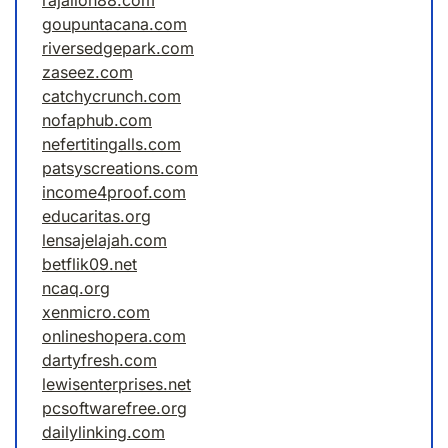
rajalion88.com
goupuntacana.com
riversedgepark.com
zaseez.com
catchycrunch.com
nofaphub.com
nefertitingalls.com
patsyscreations.com
income4proof.com
educaritas.org
lensajelajah.com
betflik09.net
ncaq.org
xenmicro.com
onlineshopera.com
dartyfresh.com
lewisenterprises.net
pcsoftwarefree.org
dailylinking.com