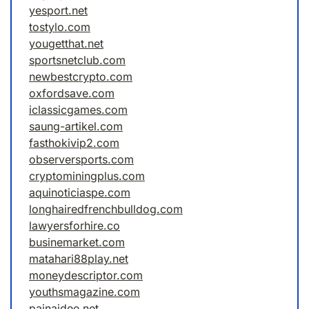
yesport.net
tostylo.com
yougetthat.net
sportsnetclub.com
newbestcrypto.com
oxfordsave.com
iclassicgames.com
saung-artikel.com
fasthokivip2.com
observersports.com
cryptominingplus.com
aquinoticiaspe.com
longhairedfrenchbulldog.com
lawyersforhire.co
businemarket.com
matahari88play.net
moneydescriptor.com
youthsmagazine.com
painaidee.net