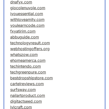
dnafyx.com
giocolenuvole.com
iyouessential.com
withloveamity.com
youlearncode.com
fxyatirim.com
abbuguide.com
technologyresult.com
webhostingoffers.org
whatszow.com
ehomeamerca.com
techintendo.com
techgreenpure.com
bestdropshipstore.com
cartelreviews.com
surfsway.com
nailartproduct.com
digitactseed.com
lvlcraft.com