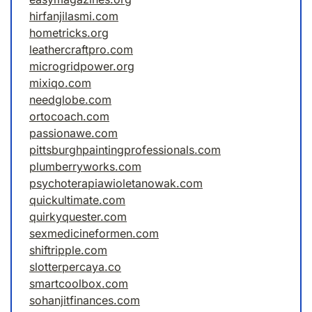
hirfanjilasmi.com
hometricks.org
leathercraftpro.com
microgridpower.org
mixiqo.com
needglobe.com
ortocoach.com
passionawe.com
pittsburghpaintingprofessionals.com
plumberryworks.com
psychoterapiawioletanowak.com
quickultimate.com
quirkyquester.com
sexmedicineformen.com
shiftripple.com
slotterpercaya.co
smartcoolbox.com
sohanjitfinances.com