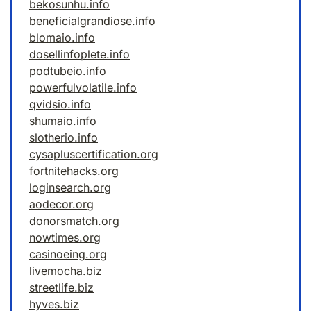
bekosunhu.info
beneficialgrandiose.info
blomaio.info
dosellinfoplete.info
podtubeio.info
powerfulvolatile.info
qvidsio.info
shumaio.info
slotherio.info
cysapluscertification.org
fortnitehacks.org
loginsearch.org
aodecor.org
donorsmatch.org
nowtimes.org
casinoeing.org
livemocha.biz
streetlife.biz
hyves.biz